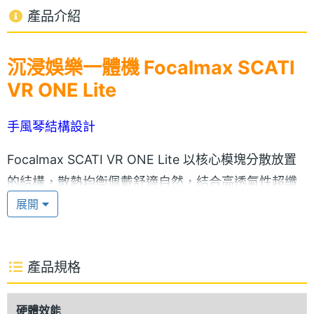
產品介紹
沉浸娛樂一體機 Focalmax SCATI
VR ONE Lite
手風琴結構設計
Focalmax SCATI VR ONE Lite 以核心模塊分散放置
的結構，散熱均衡佩戴舒適自然，結合高透氣性超纖
展開
材質，加速散熱效果，搭配全球專利手風琴結構，頭
戴即享 VR 沉浸娛樂視界，折疊後如眼鏡盒般輕鬆放
進包裡。Focalmax SCATI VR ONE Lite 採用高級親
產品規格
膚奈米材質，折疊處是耐用的矽膠，每一份質感給予
舒適呵護，正面配備 5.5 吋 FHD 螢幕，杜絕雙螢幕畫
硬體效能