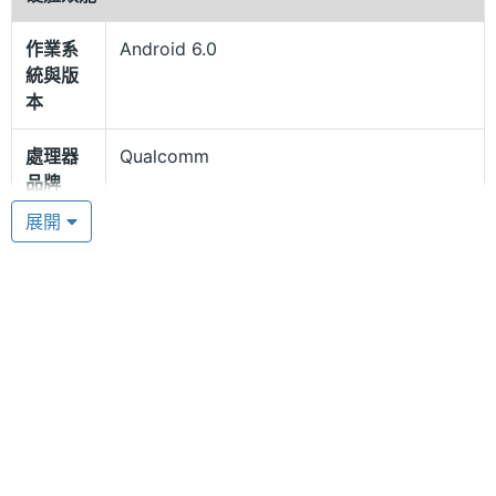
面不同步的狀況，確保觀看 VR 效果時有良好的感官
體驗，以獨特方形非球面鏡片光學設計，自適應 55 -
作業系
Android 6.0
75mm 瞳距，適合遠視 200 度以內或近視 600 度以
統與版
本
內的用戶配戴，可視角高達 110 度，最大限度的滿足
觀影及遊戲需求，畫面逼真，給予身臨其境的 VR 體
處理器
Qualcomm
驗。為了更清晰的視覺效果。Focalmax SCATI VR
品牌
ONE Lite 搭配單眼雙鏡片架構，高達 120Hz 的刷新
展開
處理器
Snapdragon 820
率，使用過程中毫無暈眩感，給予用戶視覺盛宴。
型號
內建 SIM 卡
處理器
4
核心數
Focalmax SCATI VR ONE Lite 運行 Android 6.0
Marshmallow 作業系統，搭載 Qualcomm
RAM記
3 GB
憶體
Snapdragon 820 MSM8937 四核心處理器、3GB
RAM / 32GB ROM，確保流暢運行，提供 microSD
ROM儲
32 GB