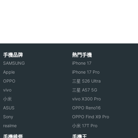
擴充儲存空間，超大容量確保使用過程中無卡頓。
存空間
Focalmax SCATI VR ONE Lite 內建 SIM 卡，具備
記憶卡
microSD
Wi-Fi 802.11 a/b/g/n（2.4GHz & 5GHz）雙頻無線網
路、藍牙 4.1，搭配金屬質感 VR 專用遙控，給予豐富
顯示螢幕
遊戲體驗。Focalmax SCATI VR ONE Lite 提供谷歌
主螢幕
5.5 inch
DayDream VR 平台，支援 HDMI 輸入，可外接 PC
手機品牌
熱門手機
尺寸
與手機等設備。
SAMSUNG
iPhone 17
主螢幕
1920x1080 pixels
Apple
iPhone 17 Pro
解析度
OPPO
三星 S26 Ultra
vivo
三星 A57 5G
Focalmax SCATI VR ONE Lite 功能特色
小米
vivo X300 Pro
ASUS
OPPO Reno16
◎ 採用 Android 6.0 Marshmallow 作業系統
Sony
OPPO Find X9 Pro
連接與應用
realme
小米 17T Pro
◎ 5.5 吋 1,920 x 1,080pixels 解析度
手機維修
手機王