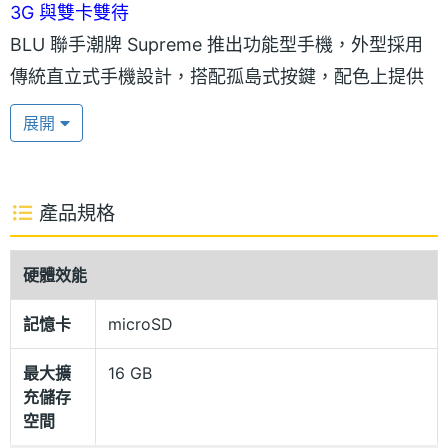
3G 與雙卡雙待
BLU 聯手潮牌 Supreme 推出功能型手機，外型採用
傳統直立式手機設計，搭配孤島式按鍵，配色上提供
紅、黑兩種底色，並在背蓋印有白底 Supreme 標誌，
展開
以此呼應 Supreme 的招牌設計風格；機身頂部設有吊
飾孔，讓用戶能將手機掛在胸前，盡情展示自我。
BLU Supreme Burner Phone 支援 3G 與雙卡雙待，
產品規格
擁有最高 16GB ROM 的記憶卡擴充。此外，後置單鏡
頭主相機、LED 補光燈，可隨時捕捉精彩的潮流時
硬體效能
刻。
記憶卡
microSD
最大擴
16 GB
充儲存
空間
BLU Supreme Burner Phone 功能特色