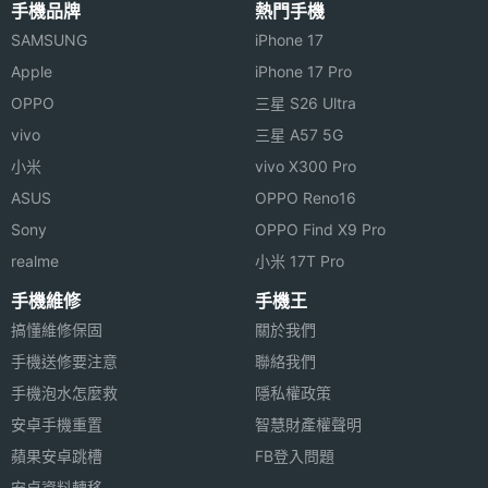
手機品牌
熱門手機
SIM卡
2
SAMSUNG
iPhone 17
槽數
Apple
iPhone 17 Pro
SIM1
2G, 3G
OPPO
三星 S26 Ultra
vivo
三星 A57 5G
SIM2
2G, 3G
小米
vivo X300 Pro
ASUS
OPPO Reno16
連接與應用
Sony
OPPO Find X9 Pro
藍牙
Yes
realme
小米 17T Pro
手機維修
手機王
機體規格
搞懂維修保固
關於我們
手機送修要注意
聯絡我們
3.5mm
Yes
耳機孔
手機泡水怎麼救
隱私權政策
安卓手機重置
智慧財產權聲明
機身顏
紅, 黑
蘋果安卓跳槽
FB登入問題
色
安卓資料轉移