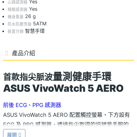
Yes
心跳感測器
Yes
睡眠感測器
26 g
機身重量
5ATM
防水防塵等級
智慧手環
裝置分類
產品介紹
量測
健康手環
首款指尖
脈波
ASUS VivoWatch 5 AERO
前後 ECG、PPG 感測器
ASUS VivoWatch 5 AERO 配置觸控螢幕，下方設有
ECG 及 PPG 感測器，透過指尖取得的訊號是手腕的
近百倍，可更準確即時獲得脈波指數（血壓趨勢參
展開