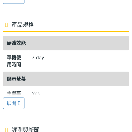
考）、血氧、心率等健康數據，搭配 ASUS
HealthConnect App，還能查看完整的分析及心電圖
產品規格
表；背面感測器則每 10 分鐘自動偵測一次心率數值，
可提供運動、舒壓指數及詳細睡眠模式時，需要連續
硬體效能
監測心率與血氧使用。
單機使
7 day
5ATM 防水等級
用時間
ASUS VivoWatch 5 AERO 擁有 26g 輕盈機身，具備
顯示螢幕
5ATM 防水等級，可用於游泳、浮潛皆完全沒問題；
搭配醫療等級矽膠材質錶帶，給予柔軟抗敏且舒適的
主螢幕
Yes
觸控
穿戴體驗。在續航方面，省電模式下可帶來 7 天續航
展開
表現。
5 衛星定位
評測與新聞