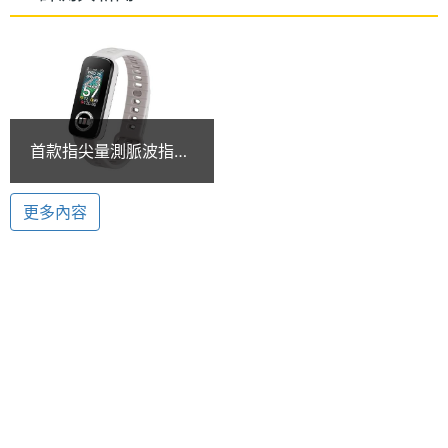
ASUS VivoWatch 5 AERO 內建游泳、腳踏車、健
連接與應用
走、瑜珈、跑步等多種室內外運動模式，搭配５衛星
定位與移動軌跡追蹤功能，除了可更精準紀錄速度、
藍牙
Yes
距離、路徑、步頻與配速。
衛星定
GPS
首款指尖量測脈波指數
位
健康手環 ASUS
VivoWatch 5 AERO開
更多內容
感應器
賣
ASUS VivoWatch 5 AERO 功能特色
計步器
Yes
◎ 觸控螢幕
加速度
Yes
◎ 醫療等級矽膠材質錶帶
感應器
◎ 藍牙、GPS
心跳感
Yes
◎ 5ATM 防水等級
測器
◎ 前後設有 ECG 及 PPG 感測器