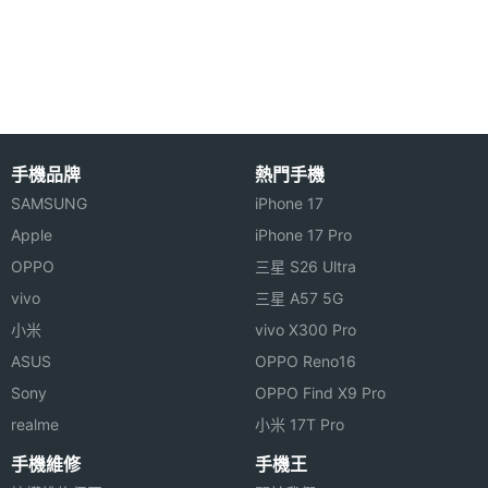
◎ 全天候心率追蹤、血氧、脈波指數、詳細睡眠、舒
睡眠感
Yes
測器
壓指數、女性健康追蹤
◎ 用藥 / 久坐提醒、訊息通知、來電通知、遙控拍
機體規格
照、番茄鐘
機身重
26 g
◎ 磁吸式充電設計
量
手機品牌
熱門手機
SAMSUNG
iPhone 17
上述內容提到偵測功能的測量結果僅為參考，不能作
防水防
5ATM
Apple
iPhone 17 Pro
塵等級
爲診斷和治療依據。
OPPO
三星 S26 Ultra
vivo
三星 A57 5G
可更換
Yes
※本文為 SOGI 手機王版權所有，未經授權不得轉載使用※
錶帶
小米
vivo X300 Pro
ASUS
OPPO Reno16
裝置分
智慧手環
Sony
OPPO Find X9 Pro
類
realme
小米 17T Pro
手機維修
手機王