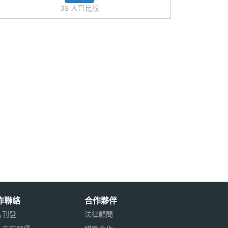
38 人已比較
作聯絡
合作夥伴
告刊登
法律顧問