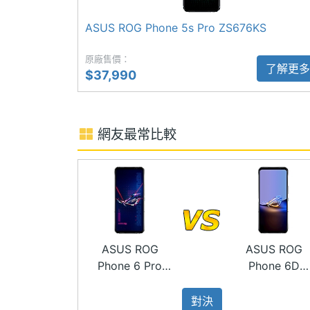
◎ 18GB LPDDR5 RAM + 512GB UFS 3.
ASUS ROG Phone 5s Pro ZS676KS
主螢幕耐用性
Gorilla Glass Victus
◎ 1,200 萬畫素前鏡頭
原廠售價：
◎ 5,000 萬畫素鏡頭 + 1,300 萬畫素鏡
主螢幕觸控
Yes
了解更多
$37,990
◎ Wi-Fi 6E、藍牙 5.2、NFC
主螢幕更新率
165 Hz
◎ IPX4 防水等級
◎ Hi-Res Audio、Dirac 音效認證
網友最常比較
主螢幕觸控採樣
720 Hz
◎ 光學螢幕指紋辨識、臉部辨識
率
◎ 6,000mAh 電池
副螢幕尺寸
2 inch
◎ 採用 USB Type-C 規格，支援 65W 快充
◎ 盒裝配件：65W 電源充電器、USB Ty
副螢幕材質
PMOLED
ASUS ROG
ASUS ROG
※本文為 SOGI 手機王版權所有，未經授權不得轉載使
Phone 6 Pro
Phone 6D
AI2201
Ultimate
對決