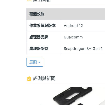
ASUS ROG Phone 6 Pro 背蓋採
導入 2 吋 ROG Vision 幻視螢幕，選
硬體效能
示畫面；機身設有 AirTrigger 6 超音波觸
系統，可對應不同遊戲時間，帶來良好的
作業系統與版本
Android 12
處理器品牌
Qualcomm
高通驍龍 8+ Gen 1
ASUS ROG Phone 6 Pro 運行 Andr
處理器型號
Snapdragon 8+ Gen 1
器，相較前代效能提升 15%，內建 18GB LPDD
處理器時脈
3.2 GHz
5G 雙卡雙待，具備 Wi-Fi 6E 技術。採用
展開
處理器核心數
8
5,000 萬畫素三鏡頭
評測與新聞
圖形處理器
Adreno 730
ASUS ROG Phone 6 Pro 後置三鏡頭主
1/1.56 吋感光元件）+ 1,300 萬畫素超廣鏡
RAM記憶體
18 GB
lens 快速相位對焦，支援 HDR10+、8K /2