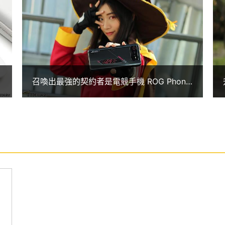
片及扇葉技術，並導入酷炫的 LOGO 發光設計，
溫度啟動三種散熱模式，讓手機在高效負載下，實現
競
召喚出最強的契約者是電競手機 ROG Phone
Trigger 實體按鍵，可增加更多操控手勢功能。
6 一不小心成為ACG之王
解析度 AMOLED 觸控螢幕（165Hz 螢幕更新率）
八核心處理器