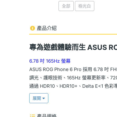
全部
極光白
產品介紹
專為遊戲體驗而生 ASUS ROG 
6.78 吋 165Hz 螢幕
ASUS ROG Phone 6 Pro 採用 6.7
調光、護眼技術、165Hz 螢幕更新率、72
通過 HDR10、HDR10+、Delta E<1 
璃，可強化螢幕耐用性。
展開
ROG Vision 幻視螢幕
產品規格