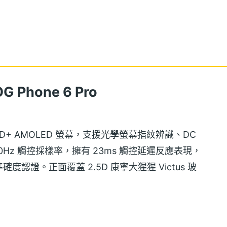
Phone 6 Pro
8 吋 FHD+ AMOLED 螢幕，支援光學螢幕指紋辨識、DC
0Hz 觸控採樣率，擁有 23ms 觸控延遲反應表現，
色彩準確度認證。正面覆蓋 2.5D 康寧大猩猩 Victus 玻