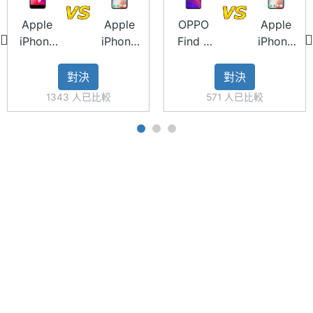
主螢幕
Yes
時讓顏色表現更加真實；還內建 Live Photo 效果與全
Apple
Apple
OPPO
Apple
觸控
新色彩濾鏡。Apple iPhone X 64GB 搭載 700 萬畫
iPhone
iPhone
Find X
iPhone
8 Plus
X 64GB
標準版
X 64GB
素 TrueDepth 前鏡頭，整合泛光照射器、紅外線鏡
64GB
256GB
對決
對決
頭、測繪點投射器等科技，並具備 Face ID 臉部解鎖
1343 人已比較
571 人已比較
技術；Face ID 具有感知功能，只有在你睜開雙眼直
視裝置時才會為你解鎖，可防止有人利用照片或面具
相機規格
來蒙騙過關，無論是解鎖、顯示各項通知及訊息、閱
主相機
1200 萬畫素
讀時保持螢幕明亮、調低鬧鐘 / 鈴聲的音量，或是行
畫素
動支付，都變得快速、簡單又輕鬆自然。此外，開啟
「人像模式自拍」，前景清晰、背景朦朧，隨手拍出
主相機
CMOS
感光元
賞心悅目的自拍照。
件
主相機
1.8
光圈F