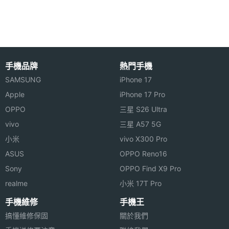
Apple iPhone X 64GB 功能特色
主相機
Yes
LED補
◎ 採用 iOS 11 作業系統
光燈
◎ 5.8 吋 2,436 x 1,125pixels 解析度 OLED 觸控螢幕
手機品牌
熱門手機
主相機
Yes
（458ppi）
SAMSUNG
iPhone 17
自動對
焦
Apple
iPhone 17 Pro
◎ 內建 A11 Bionic 六核心處理器、嵌入式 M11 動作
OPPO
三星 S26 Ultra
感應協同處理器
主相機
Yes
vivo
三星 A57 5G
光學防
◎ 內建 64GB ROM 儲存空間
小米
vivo X300 Pro
手震
ASUS
OPPO Reno16
◎ 雙 1,200 萬畫素 iSight 攝錄鏡頭、700 萬畫素
主相機
Yes
Sony
OPPO Find X9 Pro
TrueDepth 前鏡頭
UHD
realme
小米 17T Pro
4K錄影
手機維修
手機王
◎ VoLTE、Wi-Fi 802.11 a/b/g/n/ac（2.4GHz &
搞懂維修保固
關於我們
第二主
1200 萬畫素
5GHz）MIMO、藍牙 5.0