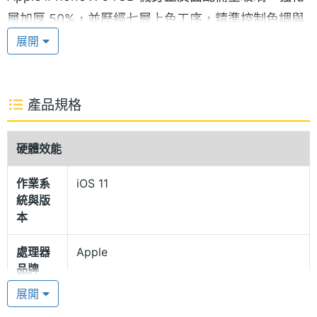
層加厚 50%，並歷經七層上色工序，精準控制色調與
展開
透明度，還加入光學反射層以強化色彩；其搭載 5.8
吋 Super Retina 螢幕，無論顯示內容是使用 P3 或
sRGB 色彩模式，手機都會自動以該格式顯示。Apple
產品規格
iPhone X 64GB 採用 OLED 面板，讓 HDR 顯示器具
備 1,000,000：1 的對比度、高解析度與亮度，並支援
硬體效能
廣色域，用戶可觀賞 Dolby Vision 及 HDR10 格式的
電影及節目，HDR 照片看起來也更為驚豔，還能瀏覽
作業系
iOS 11
iTunes 及 Netflix 等的 HDR 內容。此外，透過 True
統與版
本
Tone 顯示技術，可根據你周遭的光線自動調整白平
衡，在任何環境都能擁有更好的視覺體驗。
處理器
Apple
品牌
A11 Bionic 處理器
展開
處理器
A11 Bionic
Apple iPhone X 64GB 運行 iOS 11 作業系統，內建