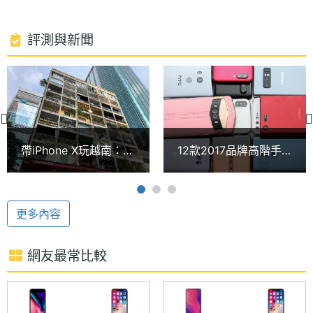
型號
64 位元 Apple A11 Bionic 六核心處理器、64GB
處理器
6
評測與新聞
ROM，速度提升高達 70%，即使玩 AR 遊戲也保有流
核心數
暢速度；搭配第二代性能控制器，懂得在性能核心與
節能核心之間分配不同任務，能在你需要時提供更多
ROM儲
64 GB
存空間
動力，同時給予更強悍的續航體驗。Apple iPhone X
64GB 支援無線充電系統，將手機放置在 AirPower 充
顯示螢幕
帶iPhone X玩越南：胡
12款2017品牌高階手
電板上任何位置即可充電，用戶不必再受到充電連接
志明咖啡公寓、市政
機 後鏡頭人像拍照比
線與耳機線的牽絆。
主螢幕
5.8 inch
廳、大劇院
較
尺寸
Face ID 臉部解鎖
更多內容
主螢幕
2436x1125 pixels
Apple iPhone X 64GB 搭載 1,200 萬畫素廣角 + 長焦
解析度
網友最常比較
iSight 攝錄鏡頭，具備光學影像穩定雙鏡頭，低光環
主螢幕
OLED
境下也能拍攝出色的照片及影片，搭配全新的感光元
材質
件、四合一 LED True Tone 閃光燈，提升進光量的同