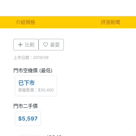
介紹規格
評測新聞
比較
最愛
上市日期：2019/09
門市空機價 (最低)
已下市
原廠售價：$30,400
門市二手價
$5,597