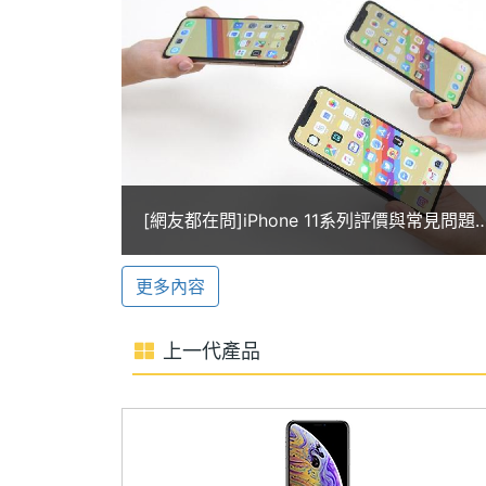
景範圍；新增夜間模式，低光源環境下不
主螢幕解析度
1792x828 pixels
QuickTake 功能，在室外拍攝時，A1
iPhone 11 256GB 前置 1,200 萬畫素鏡
主螢幕像素密度
324 ppi
豐富的拍攝樂趣；具備散景效果與景深控
主螢幕最大亮度
650 nits
光、舞台燈光、舞台燈光黑白、高色調燈
強度，創造出你想要的照片樣貌。
主螢幕材質
IPS
[網友都在問]iPhone 11系列評價與常見問題
彙整
主螢幕觸控
Yes
更多內容
主螢幕更新率
60 Hz
Apple iPhone 11 256GB 功能特色
上一代產品
◎ iOS 13 作業系統
◎ 6.1 吋 1,792 x 828pixels 解析度 IP
◎ A13 Bionic 六核心處理器
相機規格