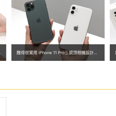
用閃光燈，讓色彩更自然、照片更明亮；擁有
3 仿生可透過機器學習來自動追蹤移動的物體。Apple
頭（F2.2 光圈），搭配 Animoji 與 Memoji，給予你
制的人像模式，以及提供自然光、攝影棚燈光、輪廓
光黑白等六種人像光線控制，改變拍攝主體上的光線
醜得很實用 iPhone 11 Pro三鏡頭相機設計介
紹
S 觸控螢幕（326ppi）