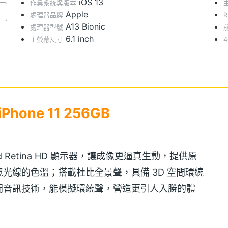
iOS 13
作業系統與版本
紫
Apple
處理器品牌
A13 Bionic
處理器型號
6.1 inch
主螢幕尺寸
4
Phone 11 256GB
吋 Liquid Retina HD 顯示器，讓成像更逼真生動，提供原
光線的色溫；搭載杜比全景聲，具備 3D 空間環繞
間音訊技術，能模擬環繞聲，營造更引人入勝的體
 享有「觸覺回饋觸控」技術，能使用項目特色選單與捷徑，讓操
蓋雙面玻璃，支援 IP68 防水防塵，在最深達 2