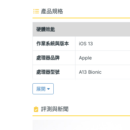
公尺水中最長可達 30 分鐘，給予手機極
產品規格
HomeKit 安全錄影
硬體效能
Apple iPhone 11 256GB 運行 iOS 13
處理器、256GB ROM，專為機器學習而設
作業系統與版本
iOS 13
能技術，電池續航力更持久。Apple iPhon
處理器品牌
Apple
功能的超寬頻技術，使手機可精準定位其他配備 U
影，專為安全與隱私而設計的影片儲存空間。此外
處理器型號
A13 Bionic
LTE Advanced，有效提升下載速度；透
處理器核心數
6
鎖、登入 APP 並進行付款。
展開
ROM儲存空間
256 GB
人像光線控制
評測與新聞
顯示螢幕
Apple iPhone 11 256GB 後置 1,200
角鏡頭（F2.4 光圈），支援 2 倍光學
主螢幕尺寸
6.1 inch