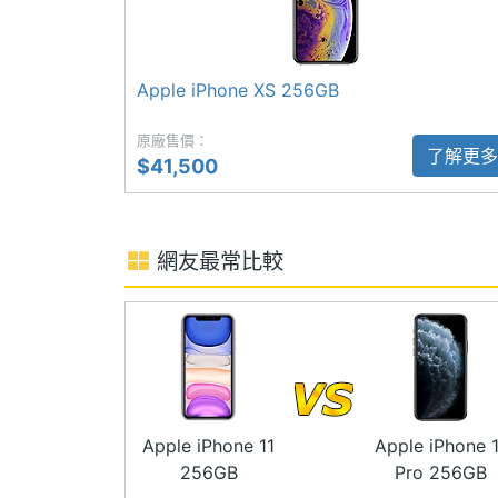
◎ 256GB ROM
◎ 1,200 萬畫素 + 1,200 萬畫素 iSig
主相機畫素
1200 萬畫素
◎ 4G、Wi-Fi 802.11 a/b/g/n/ac/ax（
Apple iPhone XS 256GB
主相機感光元件
CMOS
◎ IP68 防水防塵
原廠售價：
◎ Face ID 臉部解鎖
主相機光圈F
1.8
了解更多
$41,500
◎ 支援 18W 快充、Qi 無線充電
主相機等效焦距
26 mm
◎ 盒裝配件：5W 電源充電器、USB-A to Lig
SIM 卡插針
網友最常比較
主相機LED補光
Yes
燈
※本文為 SOGI 手機王版權所有，未經授權不得轉載使
主相機自動對焦
Yes
主相機光學防手
Yes
震
Apple iPhone 11
Apple iPhone 1
256GB
Pro 256GB
主相機UHD 4K
Yes