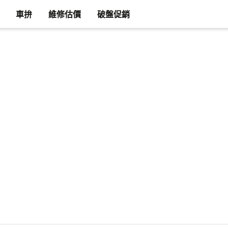
車拚
維修估價
破盤促銷