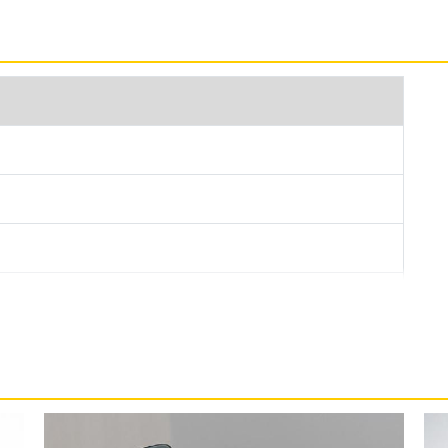
佳防護力。
 作業系統，內建 7nm FinFET 製程 A13 Bionic 六核心
計，CPU、GPU 速度較前一代增強 20%，搭配節
e 11 256GB 搭載全新 U1 晶片，使用具備空間感知
1 的 Apple 裝置；新增 HomeKit 安全錄
，採用實體 SIM 卡 + eSIM 規格，提供 4G
過 Face ID，具備面孔認證技術，只要看一眼即可解
 萬畫素廣角鏡頭（F1.8 光圈）+ 1,200 萬畫素 120° 超廣
變焦、10 倍數位變焦，超廣角相機能捕捉四倍寬廣的取