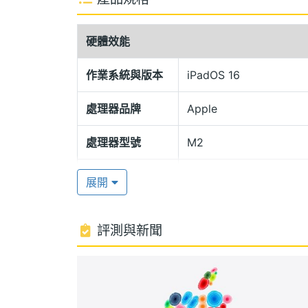
iPadOS 16
Apple iPad Pro 12.9 (2022) 5G 5
硬體效能
Thunderbolt 3 連接埠，不僅能
可達 40Gbps。音效部分，內建 5 個
作業系統與版本
iPadOS 16
處理器品牌
Apple
Apple M2 晶片
Apple iPad Pro 12.9 (2022) 5G 5
處理器型號
M2
心 GPU，以及 16 核心神經網路引擎，相較
處理器核心數
8
進影像訊號處理器（ISP）、統一記憶體架構等特
展開
支援 5G 上網、eSIM 服務、Wi-Fi 6E、藍
RAM記憶體
8 GB
評測與新聞
ROM儲存空間
512 GB
智慧型 HDR 4 攝影
Apple iPad Pro 12.9 (2022) 5G
電池容量
40.88 Wh
1,000 萬畫素 125 度超廣角鏡頭，