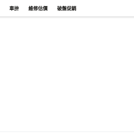
車拚
維修估價
破盤促銷