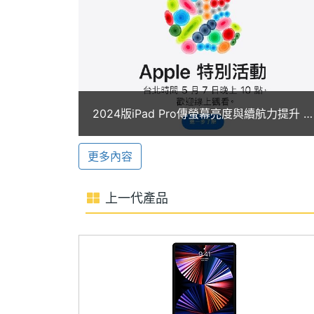
顯示螢幕
支援最高 5 倍數位變焦、智慧型 HDR 
也能優化 AR 操作體驗。螢幕上方設有 1,
主螢幕尺寸
12.9 inch
居中、 Face ID 功能。
主螢幕解析度
2732x2048 pixels
iPad 選購配件
主螢幕像素密度
265 ppi
2024版iPad Pro傳螢幕亮度與續航力提升 AI
Apple iPad Pro 12.9 (2022) 5G 
功能有望亮相
主螢幕最大亮度
1600 nits
多距離顯示器上方 12mm 就能被偵測
更多內容
面夾，能提供靈活多用表現，享受絕佳工
主螢幕材質
IPS
上一代產品
主螢幕觸控
Yes
主螢幕更新率
120 Hz
Apple iPad Pro 12.9 (2022) 5G 512G
◎ 採用 iPadOS 16 作業系統
◎ 12.9 吋 2,732 x 2,048pixels 解析