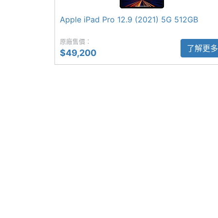
◎ Liquid Retina XDR 顯示器（mini
Apple iPad Pro 12.9 (2021) 5G 512GB
相機規格
◎ Apple M2 晶片
原廠售價：
◎ 8GB RAM + 512GB ROM
主相機畫素
1200 萬畫素
了解更多
$49,200
◎ 5G 上網、eSIM 服務、Wi-Fi 6E、藍牙 
主相機感光元件
CMOS
◎ 前相機：1,200 萬畫素鏡頭
◎ 後相機：1,200 萬畫素鏡頭 + 1,000 
主相機光圈F
1.8
◎ Face ID、光學雷達掃描儀
主相機LED補光
Yes
◎ 智慧 HDR 4、人物居中
燈
◎ 配置 40.88 瓦特小時電池
◎ 採用 Thunderbolt 3 連接埠（USB-C
主相機自動對焦
Yes
◎ 支援第二代 Apple Pencil、全新巧控
主相機UHD 4K
Yes
錄影
※本文為 SOGI 手機王版權所有，未經授權不得轉載使
第二主相機畫素
1000 萬畫素