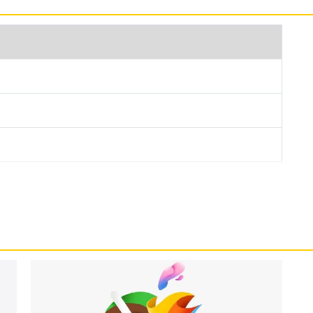
12GB 運行 iPadOS 16 作業系統，搭配 USB-C 規格的
外接顯示器，同時提供超高速的傳輸體驗，有線連接頻寬最快
錄音室等級麥克風，具備 4 顆杜比全景聲揚聲器。
12GB 規格搭載 Apple M2 晶片，具備 8 核心 CPU、10 核
前代 CPU 提升 15%，圖形處理提升 35%，保有先
有技術；內建 8GB RAM + 512GB ROM，
牙 5.3 功能。
 512GB 後置雙鏡頭主相機，分別為 1,200 萬畫素廣角 +
外層覆蓋藍寶石水晶玻璃保護鏡，搭配更亮的原彩閃光燈，