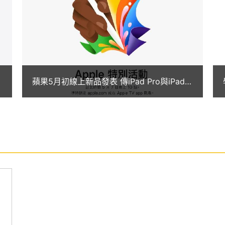
4 攝影模式；設有光學雷達掃描儀，可提升對焦表現，
200 萬畫素 122 度超廣角原深感測相機，支援人物
蘋果5月初線上新品發表 傳iPad Pro與iPad
512GB 支援第二代 Apple Pencil，可使用全新懸浮功能，最
Air將推出
到，可讓你更精準地進行素描或繪畫。搭配巧控鍵盤雙
作體驗。
B 功能特色
度螢幕（264ppi）