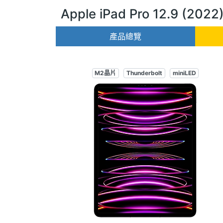
Apple iPad Pro 12.9 (202
產品總覽
M2晶片
Thunderbolt
miniLED