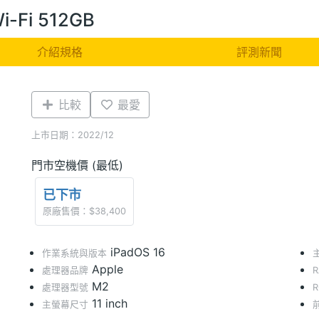
Wi-Fi 512GB
介紹規格
評測新聞
比較
最愛
上市日期：2022/12
門市空機價 (最低)
已下市
原廠售價：$38,400
iPadOS 16
作業系統與版本
Apple
處理器品牌
M2
處理器型號
11 inch
主螢幕尺寸