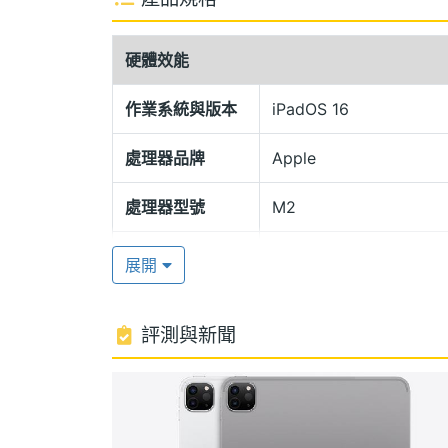
iPadOS 16
Apple iPad Pro 11 (2022) Wi-Fi 5
硬體效能
Thunderbolt 3 連接埠，不僅能
可達 40Gbps。音效部分，內建 5 個
作業系統與版本
iPadOS 16
處理器品牌
Apple
Apple M2 晶片
Apple iPad Pro 11 (2022) Wi-Fi 5
處理器型號
M2
心 GPU，以及 16 核心神經網路引擎，相較
處理器核心數
8
進影像訊號處理器（ISP）、統一記憶體架構等特
展開
支援 Wi-Fi 6E、藍牙 5.3 功能。
RAM記憶體
8 GB
評測與新聞
ROM儲存空間
512 GB
智慧型 HDR 4 攝影
Apple iPad Pro 11 (2022) Wi-Fi
電池容量
28.65 Wh
1,000 萬畫素 125 度超廣角鏡頭，