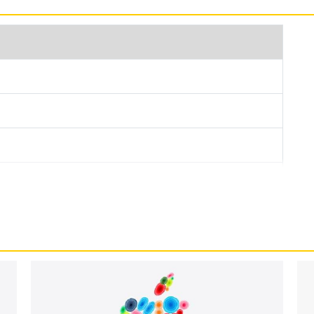
12GB 運行 iPadOS 16 作業系統，搭配 USB-C 規格的
外接顯示器，同時提供超高速的傳輸體驗，有線連接頻寬最快
錄音室等級麥克風，具備 4 顆杜比全景聲揚聲器。
12GB 規格搭載 Apple M2 晶片，具備 8 核心 CPU、10 核
前代 CPU 提升 15%，圖形處理提升 35%，保有先
有技術；內建 8GB RAM + 512GB ROM，
 512GB 後置雙鏡頭主相機，分別為 1,200 萬畫素廣角 +
外層覆蓋藍寶石水晶玻璃保護鏡，搭配更亮的原彩閃光燈，