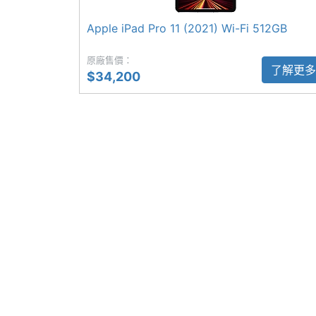
◎ Liquid Retina 顯示器
Apple iPad Pro 11 (2021) Wi-Fi 512GB
相機規格
◎ Apple M2 晶片（16 核心神經網路引擎
原廠售價：
◎ 8GB RAM + 512GB ROM
主相機畫素
1200 萬畫素
了解更多
$34,200
◎ Wi-Fi 6E、藍牙 5.3
主相機感光元件
CMOS
◎ 前相機：1,200 萬畫素
◎ 後相機：1,200 萬畫素 + 1,000 萬畫素
主相機光圈F
1.8
◎ Face ID、光學雷達掃描儀
主相機LED補光
Yes
◎ 智慧 HDR 4、人物居中
燈
◎ 配置 28.65 瓦特小時電池
◎ 採用 Thunderbolt 3 連接埠（USB-C
主相機自動對焦
Yes
◎ 支援第二代 Apple Pencil、全新巧控
主相機UHD 4K
Yes
錄影
※本文為 SOGI 手機王版權所有，未經授權不得轉載使
第二主相機畫素
1000 萬畫素