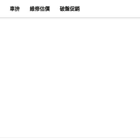
車拚
維修估價
破盤促銷