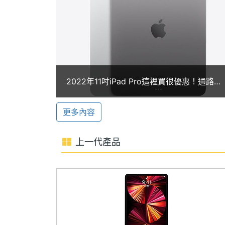
顯示螢幕
支援最高 5 倍數位變焦、智慧型 HDR 
也能優化 AR 操作體驗。螢幕上方設有 1,
主螢幕尺寸
11 inch
居中、 Face ID 功能。
主螢幕解析度
2388x1668 pixels
iPad 選購配件
主螢幕像素密度
265 ppi
2022年11吋iPad Pro這裡買很優惠！通路最
Apple iPad Pro 11 (2022) Wi-Fi
低價格一次看(2024.5)
主螢幕最大亮度
600 nits
多距離顯示器上方 12mm 就能被偵測
更多內容
面夾，能提供靈活多用表現，享受絕佳工
主螢幕材質
IPS
上一代產品
主螢幕觸控
Yes
主螢幕更新率
120 Hz
Apple iPad Pro 11 (2022) Wi-Fi 512G
◎ 採用 iPadOS 16 作業系統
◎ 11 吋 2,388 x 1,668pixels 解析度螢幕