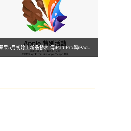
蘋果5月初線上新品發表 傳iPad Pro與iPad
Air將推出