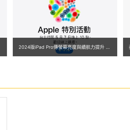
4 攝影模式；設有光學雷達掃描儀，可提升對焦表現，
200 萬畫素 122 度超廣角原深感測相機，支援人物
2024版iPad Pro傳螢幕亮度與續航力提升 AI
 512GB 支援第二代 Apple Pencil，可使用全新懸浮功能，最
功能有望亮相
到，可讓你更精準地進行素描或繪畫。搭配巧控鍵盤雙
作體驗。
B 功能特色
（264ppi）