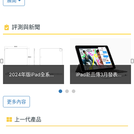
展開
Apple iPad mini (2021) 5G 64GB 搭載 64 位元架構
處理器
A15
型號
的 A15 仿生晶片，具備全新 16 核心神經網路引擎，
CPU 效能有感提升 40%、繪圖處理效能提升高達
處理器
6
評測與新聞
80%，學習速度最高可達 2 倍，同時兼顧遊戲效能、
核心數
手機續航表現；支援 5G 上網，提供 eSIM 服務，具備
ROM儲
64 GB
Wi-Fi 6、藍牙 5.0 等功能。
存空間
電池容
19.3 Wh
全新 USB-C 接口
2024年版iPad全系列
iPad新品傳3月發表
量
Apple iPad mini (2021) 5G 64GB 運行 iPadOS 15 作
處理器規格疑洩 iPad
12.9吋iPad Pro疑換
Pro新一代機身傳將更
LCD螢幕
業系統，強化多工視窗應用，擁有更便利的操作體
顯示螢幕
薄
驗。FaceTime 新加入「同播共享」模式，提供滿載
更多內容
主螢幕
8.3 inch
強大的功能與隱私保護。續航部分，影片播放時間最
尺寸
長可達 9 小時，首度改採 USB Type-C 傳輸埠，能延
上一代產品
伸支援更多設備應用。
主螢幕
2266x1488 pixels