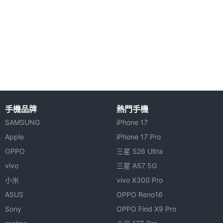
◎ 8.3 吋 2,266 x 1,488pixels 解析度 Liquid Retina
相機規格
顯示器（326ppi）
◎ A15 Bionic 仿生晶片
主相機
1200 萬畫素
畫素
◎ 內建 64GB ROM 儲存空間
◎ 1,200 萬畫素前鏡頭
主相機
CMOS
◎ 1,200 萬畫素後鏡頭
感光元
件
手機品牌
熱門手機
◎ Wi-Fi 6、藍牙 5.0
SAMSUNG
iPhone 17
◎ Touch ID 結合機身頂端按鈕
主相機
1.8
Apple
iPhone 17 Pro
◎ 支援第二代 Apple Pencil
光圈F
OPPO
三星 S26 Ultra
◎ 19.3Wh 電池
vivo
三星 A57 5G
主相機
Yes
◎ 採用 USB Type-C 傳輸埠，支援 20W 有線快充
小米
vivo X300 Pro
LED補
光燈
ASUS
OPPO Reno16
Apple iPad mini (2021) 5G 64GB 於 2021 年 10 月
Sony
OPPO Find X9 Pro
主相機
Yes
上市，當時建議售價 19,400 元，自 2022 年 10 月