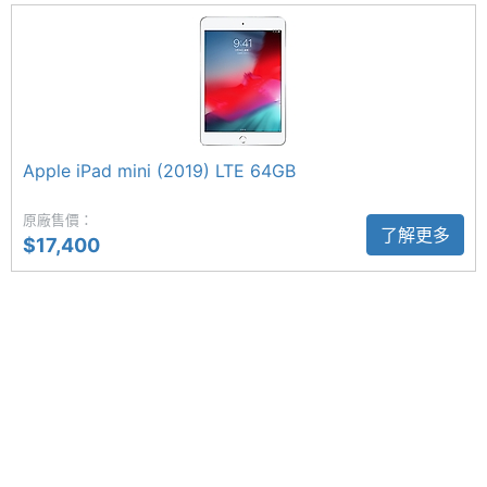
解析度
人物居中功能
主螢幕
327 ppi
Apple iPad mini (2021) 5G 64GB 前置 1,200 萬畫素
像素密
度
122° 視角 FaceTime HD 相機，支援智慧型 HDR 3、
人物居中功能，對於遠端視訊更有幫助；後置 1,200
主螢幕
500 nits
Apple iPad mini (2019) LTE 64GB
萬畫素鏡頭，提供 5 倍數位變焦，設有 4-LED 原彩閃
最大亮
度
原廠售價：
光燈，在任何光線下都能拍出精彩影像，具備 4K 錄
了解更多
$17,400
影。
主螢幕
IPS
材質
主螢幕
Yes
觸控
Apple iPad mini (2021) 5G 64GB 功能特色
◎ 5G 上網、eSIM 服務
◎ iPadOS 15 作業系統