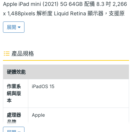
Apple iPad mini (2021) 5G 64GB 配備 8.3 吋 2,266
x 1,488pixels 解析度 Liquid Retina 顯示器，支援原
彩顯示、P3 廣色域顯示標準，螢幕峰值亮度可達
展開
500nit。另外，Touch ID 與電源鍵重新整合，擁有更
高的螢幕佔比，帶來超寬廣的視覺體驗。
產品規格
支援第二代 Apple Pencil
Apple iPad mini (2021) 5G 64GB 機身採用再生鋁金
硬體效能
屬設計，圓角切邊增強手感體驗，設有全新橫向立體
作業系
iPadOS 15
聲揚聲器，音效表現出色。支援第二代 Apple Pencil
統與版
手寫筆，輕點兩下筆桿就能快速切換工具，還能藉由
本
磁力吸附在機身側邊，提供收納與無線充電功能。
處理器
Apple
品牌
A15 仿生晶片