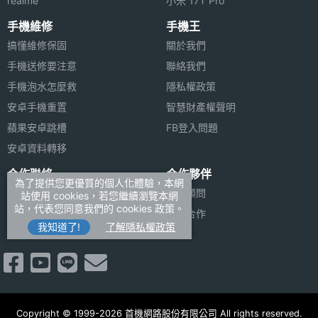
realme
小米 17T Pro
自動對
起，官方將售價調整為 21,900 元。
焦
手機維修
手機王
搞懂維修保固
關於我們
※本文為 SOGI 手機王版權所有，未經授權不得轉載使用※
主相機
Yes
手機送修要注意
聯絡我們
UHD
手機泡水怎麼救
隱私權政策
4K錄影
安卓手機重置
智慧財產權聲明
蘋果安卓跳槽
FB登入問題
前相機
1200 萬畫素
畫素
安卓資料轉移
合作聯絡
合作夥伴
前相機
CMOS
為了提供您更優質的個人化體驗，本網
廣告刊登
法律顧問
站使用 cookies，若您繼續瀏覽本網
感光元
站，代表您同意我們的 cookies 政策。
加入商店報價
媒體合作
件
我知道了!
了解隱私權政策
新聞聯絡
前相機
2.4
光圈F
通訊與網路
Copyright © 1999-2026 首機網路股份有限公司 All rights reserved.