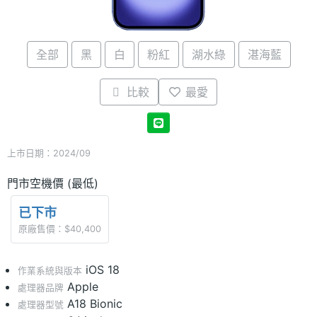
全部
黑
白
粉紅
湖水綠
湛海藍
比較
最愛
上市日期：2024/09
門市空機價 (最低)
已下市
原廠售價：$40,400
iOS 18
作業系統與版本
Apple
處理器品牌
A18 Bionic
處理器型號