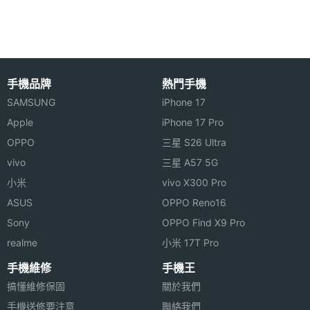
件
待）
◎ iOS 18 作業系統
主相機
1.6
◎ 6.1 吋 2,556 x 1,179pixels 解析度超 Retina XDR
光圈F
手機品牌
熱門手機
顯示器（OLED 螢幕）
主相機
26 mm
SAMSUNG
iPhone 17
◎ A18 仿生晶片
等效焦
Apple
iPhone 17 Pro
◎ 512GB ROM
距
OPPO
三星 S26 Ultra
◎ 前置 1,200 萬畫素原深感測相機
vivo
三星 A57 5G
主相機
Yes
◎ 後置 4,800 畫素廣角鏡頭 + 1,200 萬畫素超廣角鏡
小米
vivo X300 Pro
LED補
頭
光燈
ASUS
OPPO Reno16
◎ Wi-Fi 7、藍牙 5.3、VoLTE、第 2 代超寬頻晶片、
Sony
OPPO Find X9 Pro
主相機
Yes
NFC 讀取模式
realme
小米 17T Pro
自動對
◎ IP68 防水防塵（IEC 60529 標準，最深 6 公尺水
焦
手機維修
手機王
中待 30 分鐘）
搞懂維修保固
關於我們
主相機
Yes
◎ 動作按鈕：靜音模式、相機、手電筒、捷徑等
手機送修要注意
聯絡我們