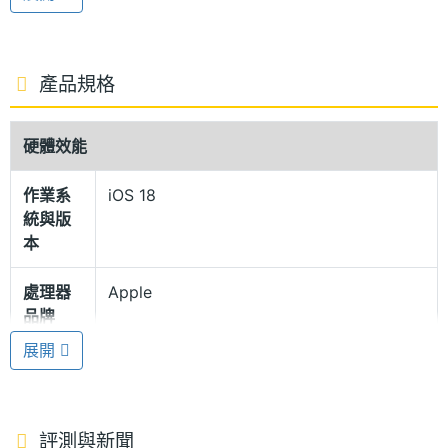
低 1nit 螢幕亮度。配備「動態島」挖孔螢幕設計，不
僅整合前鏡頭與 FaceID 功能，可提供豐富的顯示通
知，方便快速查看手機的即時動態。
產品規格
相機控制鍵
硬體效能
Apple iPhone 16 512GB 採用航太等級鋁金屬機身設
作業系
iOS 18
計，正面維持超瓷晶盾面板配置，達到 IEC 60529 標
統與版
準的 IP68 防塵防水等級，可在最深達 6 公尺水中待
本
最長 30 分鐘的時間。這次除了加入動作按鈕外，也與
處理器
Apple
iPhone 16 Pro 系列同步導入最新的相機控制鍵，可以
品牌
快速取用相機工具，方便調整曝光與景深功能。
展開
處理器
A18 Bionic
型號
A18 仿生晶片
Apple iPhone 16 512GB 搭載 A18 仿生晶片，具備 16
ROM儲
512 GB
評測與新聞