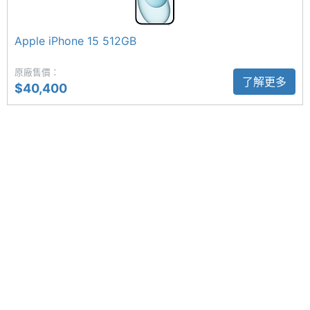
材質
4,800 萬畫素主鏡頭
主螢幕
超瓷晶盾
Apple iPhone 15 512GB
Apple iPhone 16 512GB 後置 4,800 萬畫素主鏡頭 +
耐用性
原廠售價：
1,200 萬畫素超廣角鏡頭，主鏡頭可提供 2 倍光學品
了解更多
主螢幕
60 Hz
$40,400
質望遠功能，而超廣角鏡頭不僅具備自動對焦也支援
更新率
微距攝影，且由於光圈和畫素雙雙加大，帶來最高可
達 2.6 倍的進光量，搭配空間拍攝功能甚至可以簡單
紀錄 3D 照片與影片，並在 Apple Vision Pro 上盡情
欣賞。
相機規格
主相機
4800 萬畫素
畫素
Apple iPhone 16 512GB 功能特色
主相機
CMOS
◎ 5G 單卡上網（可搭配 eSIM 啟用 5G + 5G 雙卡雙
感光元