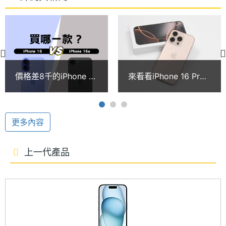
核心神經網路引擎，擁有 6 核心 CPU (2 個效能核心
存空間
與 4 個節能核心) 及 5 核心 GPU，相較 iPhone 15 的
電池容
3,561 mAh
CPU 最高可提升 30% 速度、GPU 最高提升 40% 速
量
度。支援 25W MagSafe 無線充電、7.5W Qi 無線充
顯示螢幕
電，以及最新 Qi2 無線充電最高可達 15W 充電速度。
價格差8千的iPhone 16
來看看iPhone 16 Pro
與16e怎麼選？規格差
盒裝配件有什麼改變？
主螢幕
6.1 inch
異與購買建議一次看
沙漠色鈦金屬新顏色開
Apple Intelligence
尺寸
箱
Apple iPhone 16 512GB 將支援 Apple Intelligence
更多內容
主螢幕
2556x1179 pixels
生成式 AI 應用，除了可以幫助撰寫優化文句、錄音轉
解析度
換逐字稿、生成圖像、清除相片背景物件等，同時也
上一代產品
能搭配 Siri 實現更聰明智慧的助理應用。Apple
主螢幕
2000 nits
最大亮
Intelligence 最初僅適用於美式英文，後續會陸續更新
度
支援的語言，部分語言包括中文在內，則是最快預計
2025 年推出。
主螢幕
OLED