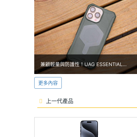
主螢幕解析度
2868x1320 pixels
撰寫優化文句、錄音轉換逐字稿、生成圖像、
主螢幕最大亮度
2000 nits
聰明智慧的助理應用。Apple Intelli
言，部分語言包括中文在內，則是最快預計 
主螢幕材質
OLED
主螢幕耐用性
超瓷晶盾
5 倍光學變焦鏡頭
Apple iPhone 16 Pro Max 512GB 
主螢幕更新率
120 Hz
兼顧輕量與防護性！UAG ESSENTIAL
1,200 萬畫素望遠鏡頭，其中超廣角鏡
ARMOR磁吸耐衝擊輕量手機殼
能甚至可以簡單紀錄 3D 照片與影片，並在 Ap
更多內容
5 倍光學變焦，最高可達 25 倍數位變焦。
上一代產品
相機規格
主相機畫素
4800 萬畫素
Apple iPhone 16 Pro Max 512GB 功能
主相機感光元件
CMOS