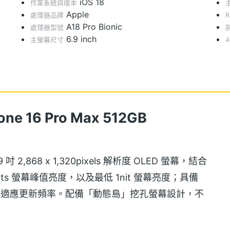
iOS 18
作業系統與版本
Apple
處理器品牌
A18 Pro Bionic
處理器型號
6.9 inch
主螢幕尺寸
4
e 16 Pro Max 512GB
6.9 吋 2,868 x 1,320pixels 解析度 OLED 螢幕，結合
0nits 螢幕峰值亮度，以及最低 1nit 螢幕亮度；具備
Hz 自動適應更新頻率。配備「動態島」挖孔螢幕設計，不
供豐富的顯示通知，方便快速查看手機的即時動態。