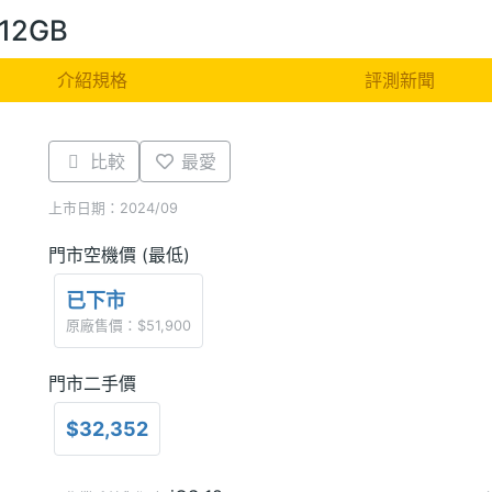
512GB
介紹規格
評測新聞
比較
最愛
上市日期：2024/09
門市空機價 (最低)
已下市
原廠售價：$51,900
門市二手價
$32,352