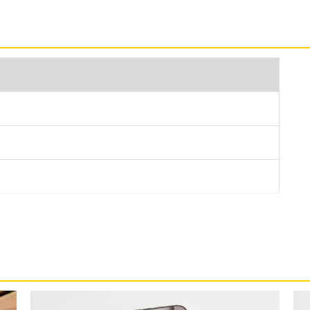
2GB 採用 5 級鈦金屬機身設計，正面維持超瓷晶盾面板配置，
防水等級，可在最深達 6 公尺水中待最長 30 分鐘的時間。
新的相機控制鍵，可以快速取用相機工具，方便調整
B 搭載 A18 Pro 仿生晶片，具備 16 核心神經網路引擎，擁有
及 6 核心 GPU，相較 iPhone 15 Pro 的 CPU 最
度。支援 25W MagSafe 無線充電、7.5W Qi 無
15W 充電速度。
支援 Apple Intelligence 生成式 AI 應用，除了可以幫助