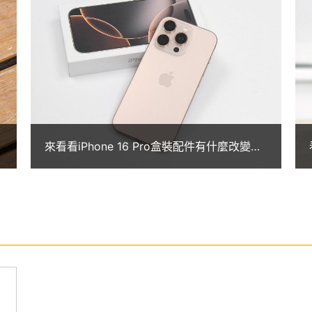
清除相片背景物件等，同時也能搭配 Siri 實現更
gence 最初僅適用於美式英文，後續會陸續更新支援的語
2025 年推出。
後置 4,800 萬畫素主鏡頭 + 4,800 萬畫素超廣角鏡頭 +
來看看iPhone 16 Pro盒裝配件有什麼改變？
頭不僅具備自動對焦也支援微距攝影，搭配空間拍攝功
沙漠色鈦金屬新顏色開箱
ple Vision Pro 上盡情欣賞。望遠鏡頭則是支援
特色