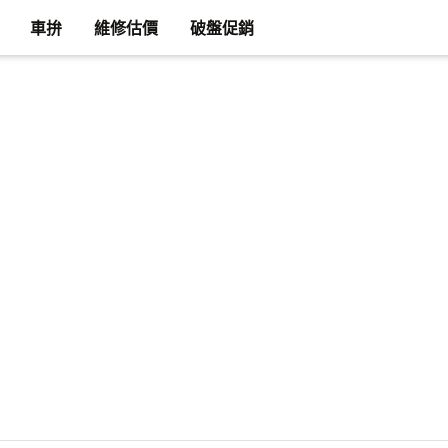
車拚
維修估價
破盤促銷