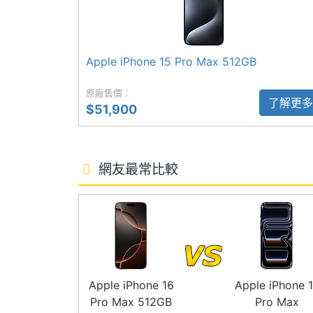
◎ 5G 單卡上網（可搭配 eSIM 啟用 5G 
◎ iOS 18 作業系統
主相機光圈F
1.78
◎ 6.9 吋 2,868 x 1,320pixels 解析度
Apple iPhone 15 Pro Max 512GB
主相機等效焦距
24 mm
◎ A18 Pro 仿生晶片
原廠售價：
◎ 512GB ROM
主相機LED補光
Yes
了解更多
$51,900
◎ 前置 1,200 萬畫素原深感測相機
燈
◎ 後置 4,800 畫素廣角鏡頭 + 4,800 
主相機自動對焦
Yes
◎ Wi-Fi 7、藍牙 5.3、VoLTE、第 2
網友最常比較
◎ IP68 防水防塵（IEC 60529 標準，最
主相機光學防手
Yes
震
◎ 動作按鈕：靜音模式、相機、手電筒、
◎ 相機控制：曝光、景深、縮放、相機、
主相機UHD 4K
Yes
◎ Face ID 臉部辨識
錄影
◎ 採用 USB Type-C 連接埠 (USB 3；速度
Apple iPhone 16
Apple iPhone 
第二主相機畫素
4800 萬畫素
◎ 支援有線快速充電、25W MagSafe 無線
Pro Max 512GB
Pro Max