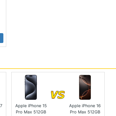
+ 5G 雙卡雙待）
超 Retina XDR 顯示器（OLED 螢幕）
萬畫素超廣角鏡頭 + 1,200 萬畫素 5 倍望遠鏡頭
 代超寬頻晶片、NFC 讀取模式
深 6 公尺水中待 30 分鐘）
捷徑等
風格、色調
最高可達 10Gb/s)，支援 DisplayPort
17
Apple iPhone 15
Apple iPhone 16
充電、7.5W Qi 無線充電、15W Qi2 無線充電
Pro Max 512GB
Pro Max 512GB