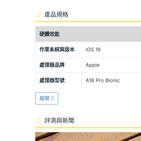
相機控制鍵
產品規格
Apple iPhone 16 Pro Max 51
達到 IEC 60529 標準的 IP68 防塵
硬體效能
機身除了保留動作按鈕外，也首度加入最
曝光與景深功能。
作業系統與版本
iOS 18
處理器品牌
Apple
A18 Pro 仿生晶片
Apple iPhone 16 Pro Max 512G
處理器型號
A18 Pro Bionic
6 核心 CPU (2 個效能核心與 4 個節能核心) 
ROM儲存空間
512 GB
展開
高可提升 15% 速度、GPU 最高提升 20% 速
線充電，以及最新 Qi2 無線充電最高可達 
顯示螢幕
評測與新聞
主螢幕尺寸
6.9 inch
Apple Intelligence
Apple iPhone 16 Pro Max 512GB 將