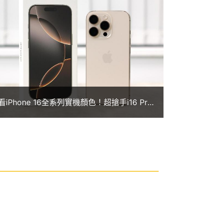
看iPhone 16全系列實機顏色！超搶手i16 Pro
沙漠色鈦金屬開箱搶先看