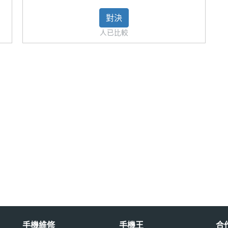
用※
對決
人已比較
手機維修
手機王
合