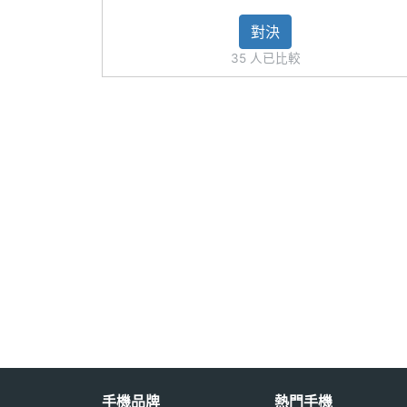
第二主相機感光
CMOS
※本文為 SOGI 手機王版權所有，未經授權不得轉載使
對決
元件
35 人已比較
第二主相機光圈F
2.2
第二主相機等效
13 mm
焦距
第三主相機畫素
1200 萬畫素
第三主相機感光
CMOS
元件
第三主相機光圈F
2.8
第三主相機等效
120 mm
焦距
手機品牌
熱門手機