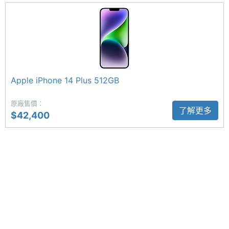
主螢幕
OLED
材質
人像自動偵測
Apple iPhone 15 Plus 512GB 後置 4,800 萬畫素主鏡
主螢幕
超瓷晶盾
耐用性
頭 + 1,200 萬畫素超廣角鏡頭，提供專屬優化的 2 倍
數位變焦模式，可提供接近光學變焦的表現，且支援
主螢幕
Yes
Apple iPhone 14 Plus 512GB
人像自動偵測模式。前置 1,200 萬畫素原深感測相
觸控
原廠售價：
機，低光源攝影表現再度升級。
了解更多
主螢幕
60 Hz
$42,400
更新率
Apple iPhone 15 Plus 512GB 功能特色
◎ iOS 17 作業系統
相機規格
◎ 6.7 吋 2,796 x 1,290pixels 解析度超 Retina XDR
顯示器（OLED 螢幕）
主相機
4800 萬畫素