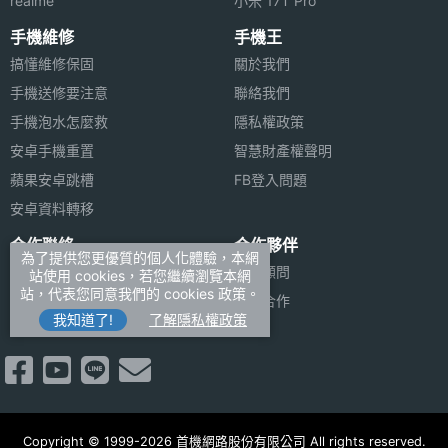
realme
小米 17T Pro
自動對
◎ 採用 USB Type-C 連接埠 (USB 2；速度最高可達
焦
手機維修
手機王
480Mb/s)
搞懂維修保固
關於我們
主相機
Yes
手機送修要注意
聯絡我們
光學防
※本文為 SOGI 手機王版權所有，未經授權不得轉載使用※
手機泡水怎麼救
隱私權政策
手震
安卓手機重置
智慧財產權聲明
蘋果安卓跳槽
FB登入問題
主相機
Yes
UHD
安卓資料轉移
4K錄影
合作聯絡
合作夥伴
為了提供您更優質的個人化體驗，本網
廣告刊登
法律顧問
站使用 cookies，若您繼續瀏覽本網
第二主
1200 萬畫素
站，代表您同意我們的 cookies 政策。
加入商店報價
媒體合作
相機畫
我知道了!
了解隱私權政策
素
新聞聯絡
第二主
CMOS
相機感
光元件
Copyright © 1999-2026 首機網路股份有限公司 All rights reserved.