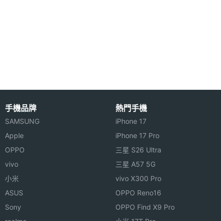
畫素
◎ A16 仿生晶片（5 核心 GPU）
◎ 512GB ROM
主相機
CMOS
◎ 前置 1,200 萬畫素原深感測相機
感光元
件
◎ 後置 4,800 畫素廣角鏡頭 + 1,200 萬畫素超廣角鏡
頭
主相機
1.6
◎ 5G 上網、eSIM、Wi-Fi 6、藍牙 5.3、第 2 代超寬
光圈F
手機品牌
熱門手機
頻晶片、NFC 讀取
主相機
26 mm
SAMSUNG
iPhone 17
◎ IP68 防水防塵
等效焦
Apple
iPhone 17 Pro
◎ 電影級模式、杜比視界錄製、夜間攝影、智慧型
距
OPPO
三星 S26 Ultra
HDR 5 模式、動作模式 (防手震錄影)
vivo
三星 A57 5G
主相機
Yes
◎ SOS 緊急服務、車禍偵測功能
小米
vivo X300 Pro
LED補
◎ Face ID 臉部辨識
光燈
ASUS
OPPO Reno16
◎ 支援有線快速充電、15W MagSafe 無線充電、
Sony
OPPO Find X9 Pro
主相機
Yes
7.5W Qi 無線充電