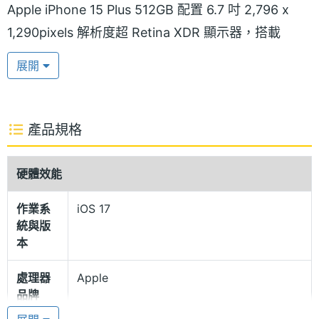
Apple iPhone 15 Plus 512GB 配置 6.7 吋 2,796 x
1,290pixels 解析度超 Retina XDR 顯示器，搭載
OLED 螢幕面板，支援最高 2,000nits 螢幕峰值亮
展開
度；結合全新「動態島」挖孔螢幕設計，不僅整合前
鏡頭與 FaceID 功能，還具備「顯示通知」功能，可
快速查看手機的即時動態。
產品規格
超瓷晶盾面板
硬體效能
Apple iPhone 15 Plus 512GB 延續高規格的保護力，
作業系
iOS 17
正面採用超瓷晶盾面板，機身選用航太等級鋁金屬與
統與版
弧形切邊設計，加強機身防護效果及握感表現，搭配
本
特製的雙離子交換製程強化玻璃，提供豐富的視覺體
處理器
Apple
驗。機身擁有 IP68 防塵防水等級，滿足日常使用的保
品牌
護能力。