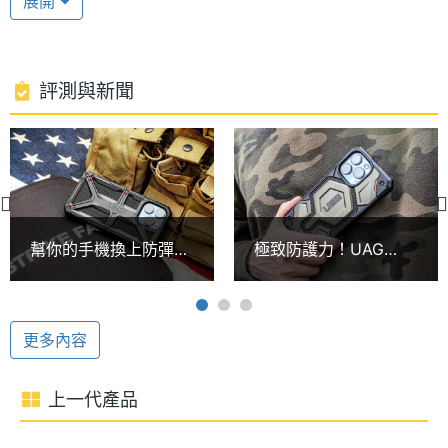
展開
處理器
A16 Bionic
型號
A16 仿生晶片
Apple iPhone 15 Plus 512GB 搭載 A16 仿生晶片，具
ROM儲
512 GB
評測與新聞
備 16 核心神經網路引擎，擁有 6 核心 CPU (2 個效能
存空間
核心與 4 個節能核心) 及 5 核心 GPU，兼顧遊戲效
顯示螢幕
能、手機續航表現。內建充電式鋰離子電池，支援
15W MagSafe 無線充電、7.5W Qi 無線充電。
主螢幕
6.7 inch
尺寸
幫你的手機換上防彈
極致防護力！UAG
USB-C 連接埠
衣！UAG MONARCH
MONARCH PRO磁吸
主螢幕
2796x1290 pixels
頂級特仕版差異對比
式耐衝擊手機殼開箱體
Apple iPhone 15 Plus 512GB 運行 iOS 17 作業系統，
解析度
驗
具備 5G 上網、eSIM 服務。首度採用 USB-C 連接埠
更多內容
主螢幕
2000 nits
設計，支援 DisplayPort、USB 2，傳輸速度最高可達
最大亮
480Mb/s。提供 SOS 緊急聯絡功能、衛星請求道路救
上一代產品
度
援服務。