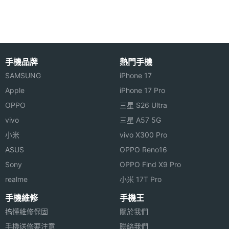
擁有藍寶石水晶玻璃保護鏡，支援 Focus Pixels 自動
對焦、智慧型 HDR 4、紅眼校正功能。
相機規格
適應性原彩閃光燈
手機品牌
熱門手機
Apple iPad Pro 13 (2024) Nano-texture 玻璃版 Wi-
SAMSUNG
iPhone 17
主相機
1200 萬畫素
Fi 1TB 搭配適應性原彩閃光燈，如果掃描文件時出現
畫素
Apple
iPhone 17 Pro
陰影，相機就會啟用閃光燈拍攝多幅影像，最終合併
OPPO
三星 S26 Ultra
主相機
CMOS
生成一張沒有陰影或眩光的高畫質掃描檔案。此外，
vivo
三星 A57 5G
感光元
小米
vivo X300 Pro
内建光學雷達掃描儀更能大大增強 3D 工作流程，提
件
ASUS
OPPO Reno16
供更快速、更如臨其境的 AR 體驗，各位可以輕鬆將
主相機
1.8
Sony
OPPO Find X9 Pro
隨手掃描的檔案轉換成 3D CAD 計畫案，並且丟進
光圈F
realme
小米 17T Pro
SketchUp 中進行編輯。
手機維修
手機王
主相機
Yes
搞懂維修保固
關於我們
LED補
光燈
手機送修要注意
聯絡我們