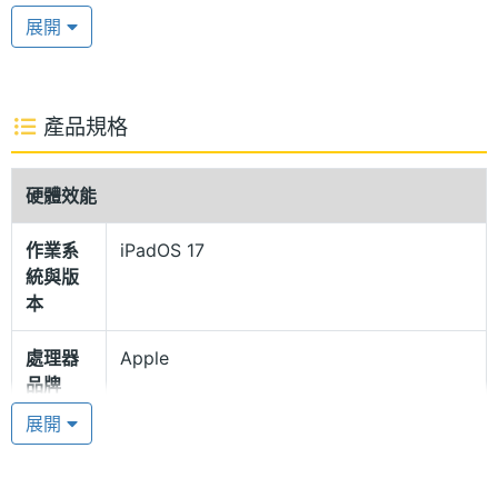
Fi 1TB 配備 13 吋 2,752 x 2,064pixels 解析度 Ultra
展開
Retina XDR 顯示器，正面覆蓋全新的 Nano-texture
玻璃選項，該玻璃採用奈米級精準蝕刻技術，可以維
持影像品質與對比度，同時分散環境光以減少眩光，
產品規格
適用於高階的色彩管理工作流程，或是對周圍光線要
求極為複雜的環境觀看。支援 10~120Hz 的
硬體效能
ProMotion 自動適應更新頻率技術，具備廣色域
作業系
iPadOS 17
(P3)、原彩顯示，擁有最高 1,600nits 螢幕峰值亮度。
統與版
本
超纖薄 100% 再生鋁金屬機身
處理器
Apple
Apple iPad Pro 13 (2024) Nano-texture 玻璃版 Wi-
品牌
Fi 1TB 擁有超級纖薄的機身設計，整機厚度僅有
展開
5.1mm，不僅隨身攜帶更加方便，機身同時導入 100%
處理器
M4
型號
再生鋁金屬材質，且平板上的所有磁石皆採用 100%