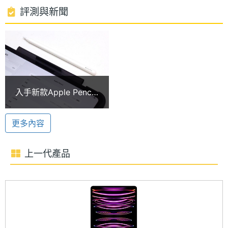
再生稀土元素製成，讓產品設計與環境保護之間取得
處理器
10
評測與新聞
完美平衡。顏色款式部分，依舊維持經典的銀色、太
核心數
空黑色兩種選擇。
RAM記
16 GB
憶體
Apple M4 晶片
ROM儲
1 TB
Apple iPad Pro 13 (2024) Nano-texture 玻璃版 Wi-
入手新款Apple Pencil
存空間
Fi 1TB 運行 iPadOS 17 作業系統，搭載 Apple M4 晶
Pro無法配對怎麼辦？5
個實用技巧快速排除問
片，具備 10 核心 CPU + 10 核心 GPU 組合成的 16 核
電池容
38.99 Wh
更多內容
題
量
心神經網路引擎，支援硬體加速光線追蹤，擁有
120GB/s 記憶體頻寬，效能表現躍升全新境界。內建
上一代產品
顯示螢幕
16GB RAM + 1TB ROM，提供 Wi-Fi 6E、藍牙 5.3
功能。
主螢幕
13 inch
尺寸
38.99 瓦特小時電池
主螢幕
2752x2064 pixels