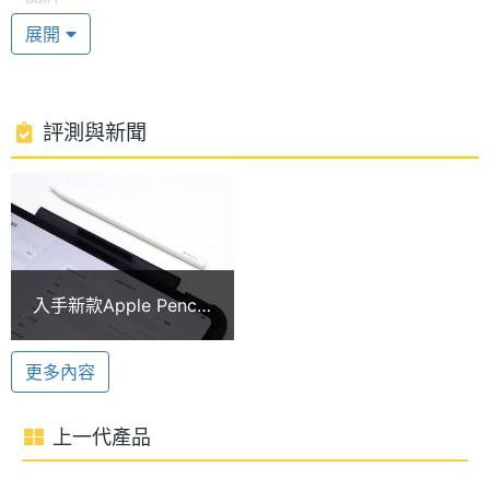
讓產品設計與環境保護之間取得完美平衡。顏色款式
展開
部分，依舊維持經典的銀色、太空黑色兩種選擇。
處理器
M4
型號
Apple M4 晶片
處理器
9
評測與新聞
Apple iPad Pro 13 (2024) Wi-Fi 256GB 運行
核心數
iPadOS 17 作業系統，搭載 Apple M4 晶片，具備 9
RAM記
8 GB
核心 CPU + 10 核心 GPU 組合成的 16 核心神經網路
憶體
引擎，支援硬體加速光線追蹤，擁有 120GB/s 記憶體
ROM儲
256 GB
頻寬，效能表現躍升全新境界。內建 8GB RAM +
入手新款Apple Pencil
存空間
256GB ROM，提供 Wi-Fi 6E、藍牙 5.3 功能。
Pro無法配對怎麼辦？5
個實用技巧快速排除問
電池容
38.99 Wh
更多內容
題
量
38.99 瓦特小時電池
Apple iPad Pro 13 (2024) Wi-Fi 256GB 內建 38.99
上一代產品
顯示螢幕
瓦特小時可充電鋰聚合物電池，擁有長達 10 小時的影