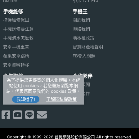
realme
小米 17T Pro
光燈
◎ 採用 iPadOS 17 作業系統
手機維修
手機王
◎ 13 吋 2,752 x 2,064pixels 解析度 Ultra Retina
搞懂維修保固
關於我們
主相機
Yes
XDR 顯示器
自動對
手機送修要注意
聯絡我們
焦
手機泡水怎麼救
隱私權政策
◎ 內建 Apple M4 晶片（16 核心神經網路引擎）
安卓手機重置
智慧財產權聲明
◎ 8GB RAM + 256GB ROM
主相機
Yes
蘋果安卓跳槽
FB登入問題
◎ 前置 1,200 萬畫素鏡頭
UHD
安卓資料轉移
4K錄影
◎ 後置 1,200 萬畫素鏡頭
合作聯絡
合作夥伴
◎ 適應性原彩閃光燈、光學雷達掃描儀
為了提供您更優質的個人化體驗，本網
前相機
1200 萬畫素
廣告刊登
法律顧問
站使用 cookies，若您繼續瀏覽本網
◎ Wi-Fi 6E、藍牙 5.3
畫素
站，代表您同意我們的 cookies 政策。
加入商店報價
媒體合作
◎ Face ID 人臉辨識
我知道了!
了解隱私權政策
新聞聯絡
前相機
CMOS
◎ 內建 38.99 瓦特小時可充電鋰聚合物電池
感光元
◎ 採用 USB Type-C 連接埠 (支援 Thunderbolt 3、
件
USB 4；速度最高可達 40Gb/s)
前相機
2.4
◎ 支援第二代 Apple Pencil、Apple Pencil Pro、巧
Copyright © 1999-2026 首機網路股份有限公司 All rights reserved.