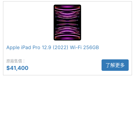
片續航力。機身搭載 USB-C 連接埠，支援
主螢幕
13 inch
尺寸
Thunderbolt 3、USB 4，傳輸速度最高可達
40Gb/s；可透過 USB‑C 支援原生 DisplayPort 輸
主螢幕
2752x2064 pixels
出。音效部分，擁有四揚聲器系統，具備錄音室等級
解析度
四麥克風陣列，能夠用於通話、錄音及錄影使用。
Apple iPad Pro 12.9 (2022) Wi-Fi 256GB
主螢幕
1600 nits
最大亮
橫向 1,200 萬畫素前置鏡頭
原廠售價：
度
了解更多
$41,400
Apple iPad Pro 13 (2024) Wi-Fi 256GB 為了強化視
主螢幕
OLED
訊能力，特別改用橫向 1,200 萬畫素前置鏡頭設計，
材質
其中前鏡頭具備超廣角模式，支援「人物居中」功
主螢幕
Yes
能；配合原深感測相機，還能讓你用 Face ID 安全解
觸控
鎖裝置。後置 1,200 萬畫素主鏡頭，擁有藍寶石水晶
玻璃保護鏡，支援 Focus Pixels 自動對焦、智慧型
主螢幕
120 Hz
更新率
HDR 4、紅眼校正功能。