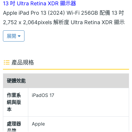
13 吋 Ultra Retina XDR 顯示器
Apple iPad Pro 13 (2024) Wi-Fi 256GB 配備 13 吋
2,752 x 2,064pixels 解析度 Ultra Retina XDR 顯示
器，以創新突破的串聯式 OLED 技術打造，而雙
展開
OLED 面板的光線經過疊加融合後，可產生令人驚豔
的亮度和極致動態範圍表現。支援 10~120Hz 的
ProMotion 自動適應更新頻率技術，具備廣色域
產品規格
(P3)、原彩顯示，擁有最高 1,600nits 螢幕峰值亮度。
硬體效能
超纖薄 100% 再生鋁金屬機身
作業系
iPadOS 17
Apple iPad Pro 13 (2024) Wi-Fi 256GB 擁有超級纖
統與版
薄的機身設計，整機厚度僅有 5.1mm，不僅隨身攜帶
本
更加方便，機身同時導入 100% 再生鋁金屬材質，且
處理器
Apple
平板上的所有磁石皆採用 100% 再生稀土元素製成，
品牌