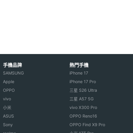
適應性原彩閃光燈
Apple iPad Pro 13 (2024) Wi-Fi 256GB 搭配適應性
原彩閃光燈，如果掃描文件時出現陰影，相機就會啟
相機規格
用閃光燈拍攝多幅影像，最終合併生成一張沒有陰影
或眩光的高畫質掃描檔案。此外，内建光學雷達掃描
主相機
1200 萬畫素
畫素
儀更能大大增強 3D 工作流程，提供更快速、更如臨
手機品牌
熱門手機
其境的 AR 體驗，各位可以輕鬆將隨手掃描的檔案轉
SAMSUNG
iPhone 17
主相機
CMOS
換成 3D CAD 計畫案，並且丟進 SketchUp 中進行編
感光元
Apple
iPhone 17 Pro
件
輯。
OPPO
三星 S26 Ultra
vivo
三星 A57 5G
主相機
1.8
小米
vivo X300 Pro
光圈F
ASUS
OPPO Reno16
主相機
Yes
Sony
OPPO Find X9 Pro
LED補
Apple iPad Pro 13 (2024) Wi-Fi 256GB 功能特色