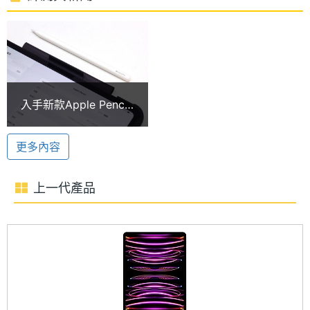
Apple iPad Pro 13 (2024) 5G 2TB 運行 iPadOS 17
核心數
作業系統，搭載 Apple M4 晶片，具備 10 核心 CPU
RAM記
16 GB
+ 10 核心 GPU 組合成的 16 核心神經網路引擎，支援
憶體
硬體加速光線追蹤，擁有 120GB/s 記憶體頻寬，效能
ROM儲
2 TB
表現躍升全新境界。內建 16GB RAM + 2TB ROM，
入手新款Apple Pencil
存空間
提供 5G 上網與 eSIM 技術，支援 Wi-Fi 6E、藍牙 5.3
Pro無法配對怎麼辦？5
個實用技巧快速排除問
功能。
電池容
38.99 Wh
更多內容
題
量
38.99 瓦特小時電池
上一代產品
顯示螢幕
Apple iPad Pro 13 (2024) 5G 2TB 內建 38.99 瓦特
小時可充電鋰聚合物電池，擁有長達 10 小時的影片續
主螢幕
13 inch
尺寸
航力。機身搭載 USB-C 連接埠，支援 Thunderbolt
3、USB 4，傳輸速度最高可達 40Gb/s；可透過
主螢幕
2752x2064 pixels
USB‑C 支援原生 DisplayPort 輸出。音效部分，擁有
解析度