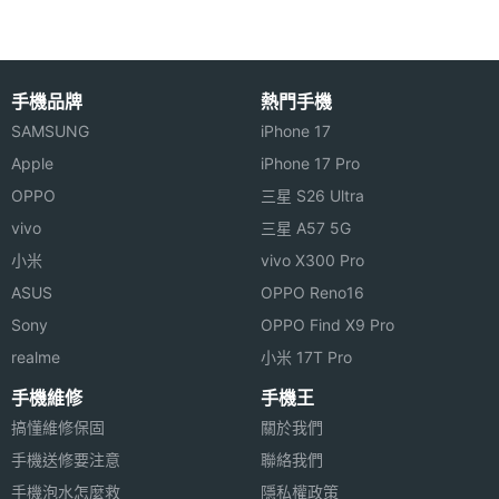
閃光燈，如果掃描文件時出現陰影，相機就會啟用閃
光燈拍攝多幅影像，最終合併生成一張沒有陰影或眩
主相機
1200 萬畫素
畫素
光的高畫質掃描檔案。此外，内建光學雷達掃描儀更
手機品牌
熱門手機
能大大增強 3D 工作流程，提供更快速、更如臨其境
SAMSUNG
iPhone 17
主相機
CMOS
的 AR 體驗，各位可以輕鬆將隨手掃描的檔案轉換成
感光元
Apple
iPhone 17 Pro
件
3D CAD 計畫案，並且丟進 SketchUp 中進行編輯。
OPPO
三星 S26 Ultra
vivo
三星 A57 5G
主相機
1.8
小米
vivo X300 Pro
光圈F
ASUS
OPPO Reno16
主相機
Yes
Sony
OPPO Find X9 Pro
LED補
Apple iPad Pro 13 (2024) 5G 2TB 功能特色
realme
小米 17T Pro
光燈
◎ 採用 iPadOS 17 作業系統
手機維修
手機王
◎ 13 吋 2,752 x 2,064pixels 解析度 Ultra Retina
搞懂維修保固
關於我們
主相機
Yes
XDR 顯示器
自動對
手機送修要注意
聯絡我們
焦
手機泡水怎麼救
隱私權政策
◎ 內建 Apple M4 晶片（16 核心神經網路引擎）