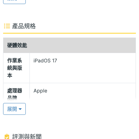
的光線經過疊加融合後，可產生令人驚豔的亮度和極
致動態範圍表現。支援 10~120Hz 的 ProMotion 自動
適應更新頻率技術，具備廣色域 (P3)、原彩顯示，擁
產品規格
有最高 1,600nits 螢幕峰值亮度。
硬體效能
超纖薄 100% 再生鋁金屬機身
作業系
iPadOS 17
Apple iPad Pro 13 (2024) 5G 2TB 擁有超級纖薄的
統與版
機身設計，整機厚度僅有 5.1mm，不僅隨身攜帶更加
本
方便，機身同時導入 100% 再生鋁金屬材質，且平板
處理器
Apple
上的所有磁石皆採用 100% 再生稀土元素製成，讓產
品牌
品設計與環境保護之間取得完美平衡。顏色款式部
展開
分，依舊維持經典的銀色、太空黑色兩種選擇。
處理器
M4
型號
Apple M4 晶片
處理器
10
評測與新聞