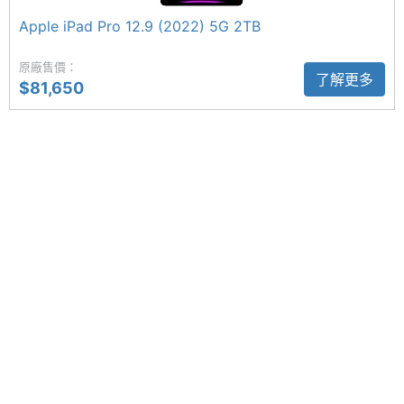
四揚聲器系統，具備錄音室等級四麥克風陣列，能夠
Apple iPad Pro 12.9 (2022) 5G 2TB
主螢幕
1600 nits
用於通話、錄音及錄影使用。
最大亮
原廠售價：
度
了解更多
$81,650
橫向 1,200 萬畫素前置鏡頭
主螢幕
OLED
Apple iPad Pro 13 (2024) 5G 2TB 為了強化視訊能
材質
力，特別改用橫向 1,200 萬畫素前置鏡頭設計，其中
主螢幕
Yes
前鏡頭具備超廣角模式，支援「人物居中」功能；配
觸控
合原深感測相機，還能讓你用 Face ID 安全解鎖裝
置。後置 1,200 萬畫素主鏡頭，擁有藍寶石水晶玻璃
主螢幕
120 Hz
更新率
保護鏡，支援 Focus Pixels 自動對焦、智慧型 HDR
4、紅眼校正功能。
適應性原彩閃光燈
Apple iPad Pro 13 (2024) 5G 2TB 搭配適應性原彩
相機規格