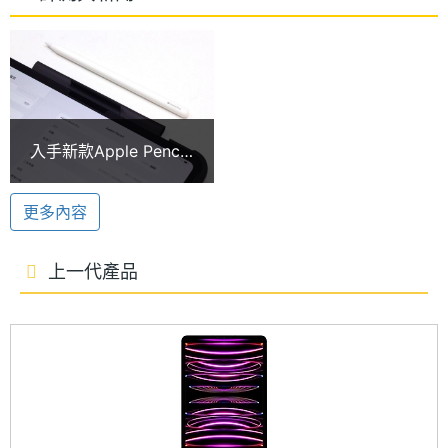
Apple iPad Pro 11 (2024) 5G 1TB 運行 iPadOS 17 作
核心數
業系統，搭載 Apple M4 晶片，具備 10 核心 CPU +
RAM記
16 GB
10 核心 GPU 組合成的 16 核心神經網路引擎，支援硬
憶體
體加速光線追蹤，擁有 120GB/s 記憶體頻寬，效能表
ROM儲
1 TB
現躍升全新境界。內建 16GB RAM + 1TB ROM，提
入手新款Apple Pencil
存空間
供 5G 上網與 eSIM 技術，支援 Wi-Fi 6E、藍牙 5.3
Pro無法配對怎麼辦？5
個實用技巧快速排除問
功能。
電池容
31.29 Wh
更多內容
題
量
31.29 瓦特小時電池
上一代產品
顯示螢幕
Apple iPad Pro 11 (2024) 5G 1TB 內建 31.29 瓦特小
時可充電鋰聚合物電池，擁有長達 10 小時的影片續航
主螢幕
11 inch
尺寸
力。機身搭載 USB-C 連接埠，支援 Thunderbolt 3、
USB 4，傳輸速度最高可達 40Gb/s；可透過 USB‑C
主螢幕
2420x1668 pixels
支援原生 DisplayPort 輸出。音效部分，擁有四揚聲
解析度