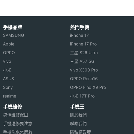
光燈，如果掃描文件時出現陰影，相機就會啟用閃光
燈拍攝多幅影像，最終合併生成一張沒有陰影或眩光
主相機
1200 萬畫素
畫素
的高畫質掃描檔案。此外，内建光學雷達掃描儀更能
手機品牌
熱門手機
大大增強 3D 工作流程，提供更快速、更如臨其境的
SAMSUNG
iPhone 17
主相機
CMOS
AR 體驗，各位可以輕鬆將隨手掃描的檔案轉換成 3D
感光元
Apple
iPhone 17 Pro
件
CAD 計畫案，並且丟進 SketchUp 中進行編輯。
OPPO
三星 S26 Ultra
vivo
三星 A57 5G
主相機
1.8
小米
vivo X300 Pro
光圈F
ASUS
OPPO Reno16
主相機
Yes
Sony
OPPO Find X9 Pro
LED補
Apple iPad Pro 11 (2024) 5G 1TB 功能特色
realme
小米 17T Pro
光燈
◎ 採用 iPadOS 17 作業系統
手機維修
手機王
◎ 11 吋 2,420 x 1,668pixels 解析度 Ultra Retina
搞懂維修保固
關於我們
主相機
Yes
XDR 顯示器
自動對
手機送修要注意
聯絡我們
焦
手機泡水怎麼救
隱私權政策
◎ 內建 Apple M4 晶片（16 核心神經網路引擎）