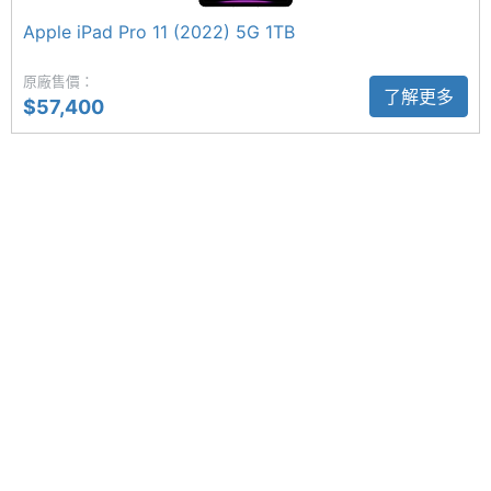
器系統，具備錄音室等級四麥克風陣列，能夠用於通
Apple iPad Pro 11 (2022) 5G 1TB
主螢幕
1600 nits
話、錄音及錄影使用。
最大亮
原廠售價：
度
了解更多
$57,400
橫向 1,200 萬畫素前置鏡頭
主螢幕
OLED
Apple iPad Pro 11 (2024) 5G 1TB 為了強化視訊能
材質
力，特別改用橫向 1,200 萬畫素前置鏡頭設計，其中
主螢幕
Yes
前鏡頭具備超廣角模式，支援「人物居中」功能；配
觸控
合原深感測相機，還能讓你用 Face ID 安全解鎖裝
置。後置 1,200 萬畫素主鏡頭，擁有藍寶石水晶玻璃
主螢幕
120 Hz
更新率
保護鏡，支援 Focus Pixels 自動對焦、智慧型 HDR
4、紅眼校正功能。
適應性原彩閃光燈
Apple iPad Pro 11 (2024) 5G 1TB 搭配適應性原彩閃
相機規格