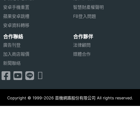
安卓手機重置
智慧財產權聲明
◎ 16GB RAM + 1TB ROM
主相機
Yes
蘋果安卓跳槽
FB登入問題
◎ 前置 1,200 萬畫素鏡頭
UHD
安卓資料轉移
4K錄影
◎ 後置 1,200 萬畫素鏡頭
合作聯絡
合作夥伴
◎ 適應性原彩閃光燈、光學雷達掃描儀
前相機
1200 萬畫素
廣告刊登
法律顧問
◎ 5G 上網、eSIM 技術、Wi-Fi 6E、藍牙 5.3
畫素
加入商店報價
媒體合作
◎ Face ID 人臉辨識
新聞聯絡
前相機
CMOS
◎ 內建 31.29 瓦特小時可充電鋰聚合物電池
感光元
◎ 採用 USB Type-C 連接埠 (支援 Thunderbolt 3、
件
USB 4；速度最高可達 40Gb/s)
前相機
2.4
◎ 支援第二代 Apple Pencil、Apple Pencil Pro、巧
Copyright © 1999-2026 首機網路股份有限公司 All rights reserved.
光圈F
控鍵盤
通訊與網路
※本文為 SOGI 手機王版權所有，未經授權不得轉載使用※
5G NR
1500(n75), 1500(n76), 1700(n66),