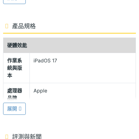
光線經過疊加融合後，可產生令人驚豔的亮度和極致
動態範圍表現。支援 10~120Hz 的 ProMotion 自動適
應更新頻率技術，具備廣色域 (P3)、原彩顯示，擁有
產品規格
最高 1,600nits 螢幕峰值亮度。
硬體效能
超纖薄 100% 再生鋁金屬機身
作業系
iPadOS 17
Apple iPad Pro 11 (2024) 5G 1TB 擁有超級纖薄的機
統與版
身設計，整機厚度僅有 5.3mm，不僅隨身攜帶更加方
本
便，機身同時導入 100% 再生鋁金屬材質，且平板上
處理器
Apple
的所有磁石皆採用 100% 再生稀土元素製成，讓產品
品牌
設計與環境保護之間取得完美平衡。顏色款式部分，
展開
依舊維持經典的銀色、太空黑色兩種選擇。
處理器
M4
型號
Apple M4 晶片
處理器
10
評測與新聞