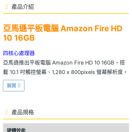
產品介紹
亞馬遜平板電腦 Amazon Fire HD
10 16GB
四核心處理器
亞馬遜推出平板電腦 Amazon Fire HD 10 16GB，搭
載 10.1 吋觸控螢幕、1,280 x 800pixels 螢幕解析度，
適合瀏覽網頁、查詢資料等日常操作。內建
展開
MediaTek MT8135, 1.5GHz + 1.2GHz 四核心處理
器，提供 1GB RAM、16GB ROM，運行 Fire OS 5.0
作業系統，提供更快速流暢的使用者介面、順暢播放
產品規格
HD 影片及具備高畫面更新率（FPS）的遊戲體驗，讓
你享有頂級多媒體效果和優異的效能表現。
硬體效能