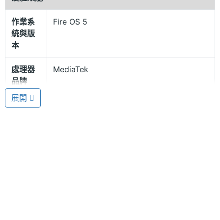
作業系
Fire OS 5
輕鬆記錄美好時刻
統與版
Amazon Fire HD 10 16GB 採用 500 萬畫素主相機、
本
720P HD 前鏡頭，隨時記錄生活感動時刻。支援 Wi-
處理器
MediaTek
Fi 802.11 a/b/g/n/ac（2.4GHz & 5GHz）雙頻無線網
品牌
路、藍牙、A2DP，查詢資料、與親友分享檔案不中
展開
斷。配置雙立體聲揚聲器，支援杜比音效，觀看影片
處理器
MT8135
型號
擁有震撼的音質感受。透過 microSD 記憶卡擴充平板
容量，儲存更多文書資料、影音檔案。
處理器
1.5+1.2 GHz
時脈
處理器
4
核心數
Amazon Fire HD 10 16GB 功能特色
RAM記
1 GB