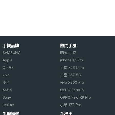
◎ Fire OS 5.0 作業系統
憶體
◎ 10.1 吋 1,280 x 800pixels 觸控螢幕（149ppi）
ROM儲
16 GB
◎ 內建 MediaTek MT8135, 1.5GHz + 1.2GHz 四核心
存空間
處理器
記憶卡
microSD
◎ 內建 1GB RAM / 16GB ROM 儲存空間
◎ 500 萬畫素主相機、720P HD 前鏡頭
手機品牌
熱門手機
顯示螢幕
◎ Wi-Fi 802.11 a/b/g/n/ac（2.4GHz & 5GHz）雙頻
SAMSUNG
iPhone 17
無線網路、藍牙、A2DP
主螢幕
10.1 inch
Apple
iPhone 17 Pro
尺寸
◎ 配置雙立體聲揚聲器，支援杜比音效
OPPO
三星 S26 Ultra
◎ 支援 microSD 記憶卡擴充，最高至 128GB 記憶體
vivo
三星 A57 5G
主螢幕
1280x800 pixels
小米
vivo X300 Pro
容量
解析度
ASUS
OPPO Reno16
主螢幕
Yes
Sony
OPPO Find X9 Pro
觸控
Amazon Fire HD 10 16GB 預計
realme
小米 17T Pro
2015 年 9 月 30 日在 Amazon 商
手機維修
手機王