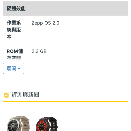
硬體效能
MIL-STD-810G 軍用認證標準
作業系
Zepp OS 2.0
Amazfit T-Rex Ultra 錶圈使用 316L 不銹鋼製成，手
統與版
錶背板和側面按鈕採用防泥按鍵設計，具有優異的耐
本
用性和抗腐蝕性能，可以承受日常使用和運動中的磨
ROM儲
2.3 GB
損，通過 15 項 MIL-STD-810G 軍用認證標準，在各
存空間
種極端環境條件也能正常運作；並具備 10ATM 防水等
展開
級及室內外自由潛水模式，能夠提供更準確的潛水數
電池容
500 mAh
量
據。
單機使
25 day
評測與新聞
雙頻六星定位系統
用時間
Amazfit T-Rex Ultra 搭載 BioTracker 3.0 PPG 生物
顯示螢幕
光學感測器，具備全天候心率追蹤、睡眠監測、壓力
指數以及 PAI 健康評估系統，根據運動數據和健康指
主螢幕
1.39 inch