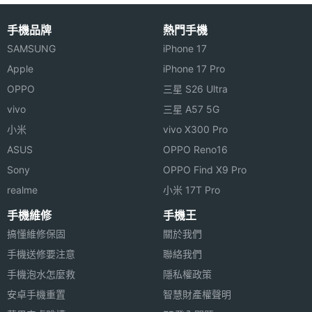
連接與應用
手機品牌
熱門手機
SAMSUNG
iPhone 17
藍牙
Yes
Apple
iPhone 17 Pro
Amazfit T-Rex Ultra 功能特色
OPPO
三星 S26 Ultra
◎ 支援 Android 7.0、iOS 12.0 以上裝置
藍牙版
5.0
vivo
三星 A57 5G
本
◎ 運行 Zepp OS 2.0 作業系統
小米
vivo X300 Pro
◎ 1.39 吋 454 x 454pixels 解析度 AMOLED 螢幕
衛星定
BeiDou, Galileo, GLONASS, GPS, NAVIC,
ASUS
OPPO Reno16
◎ 藍牙 5.0
位
QZSS
Sony
OPPO Find X9 Pro
◎ 第三代 PPG 生物光學感測器
realme
小米 17T Pro
時間顯
Yes
◎ PAI 健康評估系統
示
手機維修
手機王
◎ 超過 160 種運動模式、潛水模式、釣魚滑雪模式、
搞懂維修保固
關於我們
手勢操
Yes
跳傘模式
手機送修要注意
聯絡我們
作
◎ 全天候心率追蹤、睡眠監測、壓力評估、血氧含量
手機泡水怎麼救
隱私權政策
◎ PeakBeats 運動演算法
安卓手機重置
智慧財產權聲明
感應器