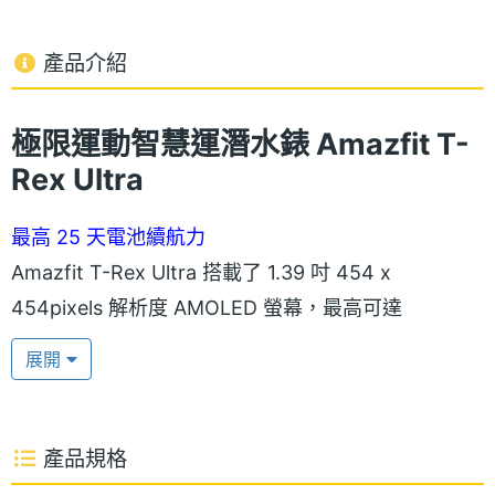
產品介紹
極限運動智慧運潛水錶 Amazfit T-
Rex Ultra
最高 25 天電池續航力
Amazfit T-Rex Ultra 搭載了 1.39 吋 454 x
454pixels 解析度 AMOLED 螢幕，最高可達
1,000nits 螢幕亮度，即使在陽光下也能清晰顯示；並
展開
運行 Zepp OS 2.0 作業系統，擁有多種精美錶盤風格
及支援 Home Connect 、GoPro 相機控制；續航方
面，具備最高 25天電池續航力，採用磁吸式充電設
產品規格
計。