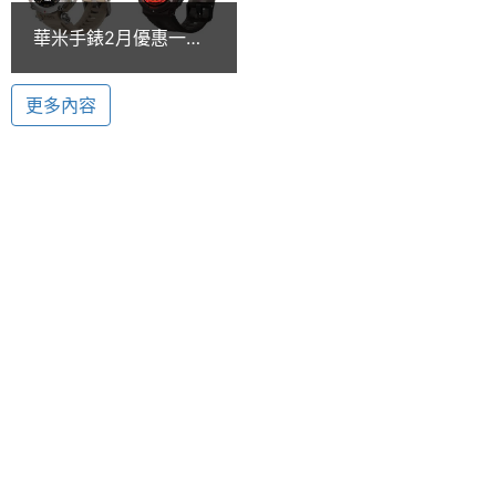
尺寸
標評估身體狀態；擁有雙頻六星定位系統，提供路線
華米手錶2月優惠一次
導入、離線地貌圖、海拔總覽和坡段分析功能，了解
看 T-Rex Ultra與
主螢幕
454x454 pixels
Active Edge一起買更
海拔高度和運動路線的坡度，潛水指南針能夠幫助水
解析度
更多內容
划算
下導航和探索。
主螢幕
462 ppi
像素密
釣魚、滑雪及跳傘模式
度
Amazfit T-Rex Ultra 內建超過 160 種運動模式，涵
主螢幕
AMOLED
蓋了各種室內和室外運動，並擁有如釣魚、滑雪及跳
材質
傘模式等特殊運動，滿足特定運動愛好者的需求；透
過 Zepp Coach 智慧 AI 教練，能夠提供個性化的運動
主螢幕
Yes
觸控
指導和訓練計劃，PeakBeats 運動演算法能夠分析運
動數據，更好地掌握自己的運動狀態，支援連接外部
訓練器材，以獲得更準確的運動數據和訓練分析。