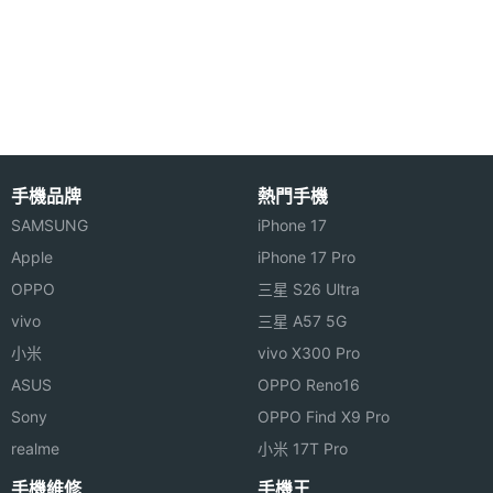
主螢幕
1.2 inch
AFAMIC UW90S 設有光學心率傳感器，每 30 分鐘自
尺寸
動同步數據至手機 APP，用戶可隨時掌握自身的健康
狀況，若是當前的心率超過原先設定值時，手錶會發
出震動提醒，支援睡眠監測，能從手機上查看睡眠時
的數據，進一步安排自己的睡眠規劃。AFAMIC
手機品牌
熱門手機
UW90S 配置 450mAh 電池，採用背夾式充電器，只
連接與應用
SAMSUNG
iPhone 17
需兩小時即可將電力充滿，並提供最長 30 日的待機時
藍牙
Yes
Apple
iPhone 17 Pro
間，有效兼顧電力續航與使用性能。
OPPO
三星 S26 Ultra
藍牙版
4.2
vivo
三星 A57 5G
本
小米
vivo X300 Pro
ASUS
OPPO Reno16
衛星定
BeiDou, GLONASS, GPS
位
Sony
OPPO Find X9 Pro
AFAMIC UW90S 功能特色
realme
小米 17T Pro
◎ 1.2 吋 E-INK 恆亮螢幕
時間顯
Yes
手機維修
手機王