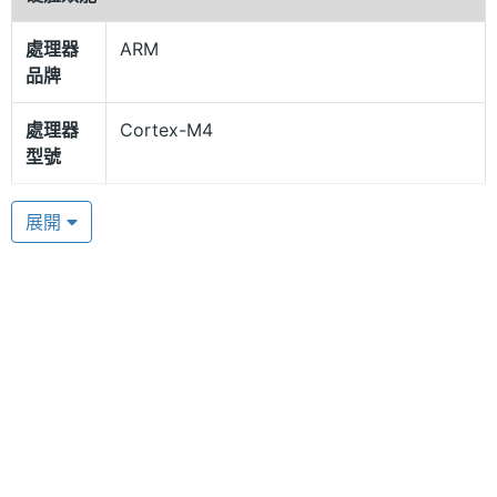
SOS 求救功能
處理器
ARM
AFAMIC UW90S 內建 ARM Cortex-M4 單核心處理
品牌
器，藍牙 4.2 連線技術，能與手機配對使用，同步行
動裝置的來電訊息，以及當日的天氣狀況、空氣品質
處理器
Cortex-M4
型號
和 PM2.5 等數據，具備三星定位系統，提供用戶準確
的位置資訊，支援 SOS、返程巡航、指南針等戶外求
處理器
1
展開
救功能，長按返回鍵 3 秒，手錶會啟動 GPS，並透過
核心數
手機 APP 發送求救訊號給好友們。AFAMIC UW90S
電池容
450 mAh
可依照當前的運動狀況，自由切換普通與訓練兩種狀
量
態顯示，設有五大日常活動與十項運動模式監測功
最大待
30 day
能，在高爾夫模式中，可使用機身側邊按鍵記錄下揮
機時間
桿，與進洞時的相關數據。
顯示螢幕
光學心率傳感器