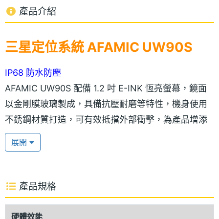
產品介紹
三星定位系統 AFAMIC UW90S
IP68 防水防塵
AFAMIC UW90S 配備 1.2 吋 E-INK 恆亮螢幕，鏡面
以金剛膜玻璃製成，具備抗壓耐磨等特性，機身使用
不銹鋼材質打造，可有效抵擋外部衝擊，為產品增添
保護力，加上採用環保橡膠錶帶能與肌膚柔順貼合，
展開
獨特的鏤空設計更有助於快速排汗，提高整體透氣效
果。AFAMIC UW90S 支援 IP68 防水防塵等級，給予
手錶極佳防護，在日常生活中、游泳時讓你使用更安
產品規格
心。
硬體效能