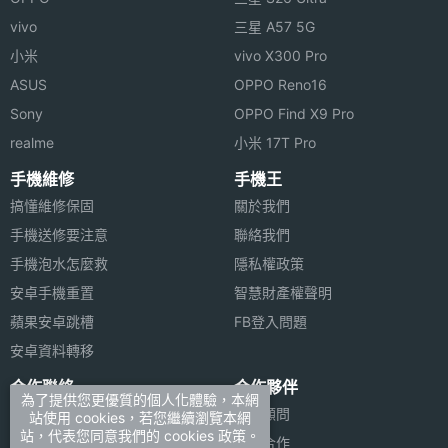
機身設
滑蓋式, 隱藏式天線
vivo
三星 A57 5G
計
小米
vivo X300 Pro
操作介
五方向導航鍵
ASUS
OPPO Reno16
面
Sony
OPPO Find X9 Pro
realme
小米 17T Pro
多媒體資訊
手機維修
手機王
音樂播
MP3
搞懂維修保固
關於我們
放器
手機送修要注意
聯絡我們
手機泡水怎麼救
隱私權政策
簡訊格
EMS, MMS, SMS
安卓手機重置
智慧財產權聲明
式
蘋果安卓跳槽
FB登入問題
和弦鈴
64 和弦
安卓資料轉移
聲
合作聯絡
合作夥伴
為了提供您更優質的個人化體驗，本網
廣告刊登
法律顧問
站使用 cookies，若您繼續瀏覽本網
電話簿
300 筆
站，代表您同意我們的 cookies 政策。
加入商店報價
媒體合作
容量