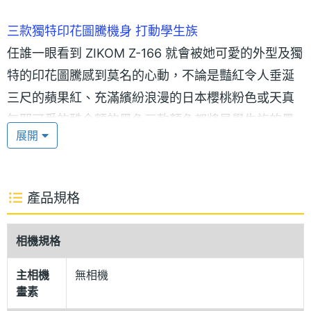
三款獨特印花圖騰機身 打動學生族
任誰一眼看到 ZIKOM Z-166 就會被她可愛的外型及獨
特的印花圖騰感到莫名的心動，不論是豔紅令人垂涎
三尺的蘋果紅、充滿繽紛浪漫的日本櫻桃粉色或天真
無邪可愛的酷企額的黑色三款顏色都將是學生族的最
展開
愛；獨特的印花圖騰突顯手機使用者典雅氣質，溫柔
婉約的圖形隱隱約約透露著學生青春期追求純真簡單
的赤子之心。
產品規格
MP3 詞曲同步 隨時練唸流行歌曲
相機規格
學生族有一定的崇拜偶像歌手，基於忠誠的 FAN 熟哼
偶像新發片的主打歌當然當仁不讓，有台 ZIKOM Z-
主相機
無相機
畫素
166 能支援 MP3 LRC 詞曲同步功能就可以隨時隨地