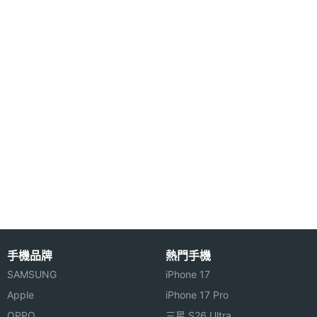
◎支援 micro SD 卡擴充
◎ 64 和弦動感鈴聲
機體規格
◎ LRC 詞曲同步功能
◎內建 MP3 Player
機身長
87 mm(公厘)
度
※本文為 SOGI 手機王版權所有，未經授權不得轉載使用※
機身寬
42 mm(公厘)
度
機身厚
23 mm(公厘)
度
機身重
82 g(公克)
量
手機品牌
熱門手機
SAMSUNG
iPhone 17
傳輸埠
USB
Apple
iPhone 17 Pro
OPPO
三星 S26 Ultra