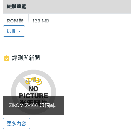
唸唱最新的流行歌曲，亦可將英文教材內的 CD 轉成
硬體效能
MP3 檔放在 Z-166 內，就變成最佳的英文學習工具
ROM儲
128 MB
囉。
存空間
展開
內建 128 MB 外接 Micro SD 卡
記憶卡
microSD(TF)
內建 128MB 記憶體，機身設計可外接 Micro SD 卡插
電池容
評測與新聞
600 mAh(毫安培)
槽，可擴充記憶體，方便隨身檔案管理；雖然只是簡
量
單基本功能，但還是為學生族群設想的 ZIKOM Z-166
最大通
3 HR(小時)
仍附有錄音功能，方便同學錄音老師的上課的教學內
話時間
容，回家複習課業。
最大待
6.66 天
ZIKOM Z-166 印花圖
機時間
ZIKOM Z-166 功能特色:
騰滑蓋機
◎印花圖騰滑蓋造型
更多內容
◎內建 128MB 記憶體