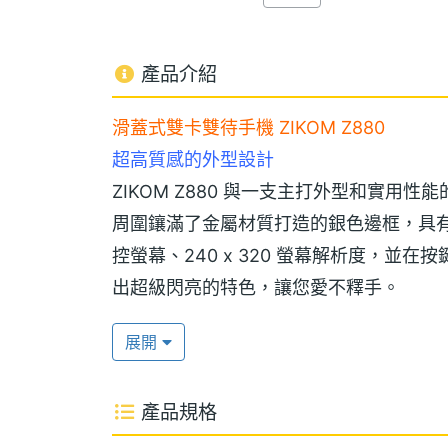
產品介紹
滑蓋式雙卡雙待手機 ZIKOM Z880
超高質感的外型設計
ZIKOM Z880 與一支主打外型和實
周圍鑲滿了金屬材質打造的銀色邊框，具有超高
控螢幕、240 x 320 螢幕解析度，
出超級閃亮的特色，讓您愛不釋手。
展開
GSM 雙卡雙待和獨家操作介面
ZIKOM Z880 可支援兩個 GSM 門號
產品規格
話、發送訊息及上網門號，依個人喜好，自