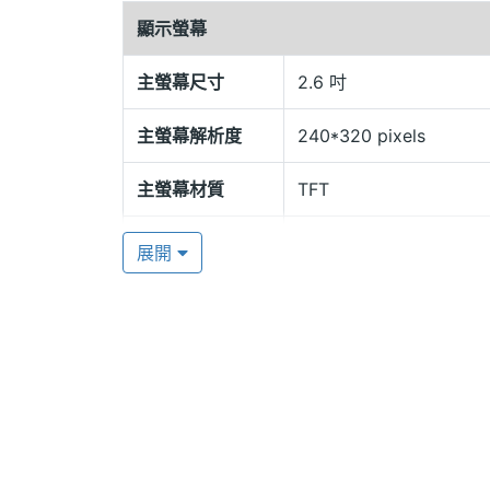
費，對於多門號的業務族來說十分受用。此外，Z
顯示螢幕
TouchWiz 使用者介面，令桌布選擇
主螢幕尺寸
2.6 吋
手指就能輕鬆搞定。
主螢幕解析度
240*320 pixels
視聽享受 精彩生活
主螢幕材質
TFT
ZIKOM Z880 內建 200 萬畫素相
建的影音播放器可支援 MP3、MP4 等格式，
主螢幕色彩
262000 色
展開
的輸入法，可滿足您對書寫簡訊的需求，
相機規格
主相機畫素
200 萬畫素
主相機感光元件
CMOS
ZIKOM Z880 功能特色