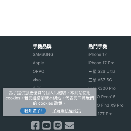
◎ GSM 900 / 1800
◎ 滑蓋式機身設計
硬體效能
◎ GSM 雙卡雙待機
◎ 髮絲紋設計帶金屬感、按鍵跑馬燈
記憶卡
microSD(TF)
◎ 3D 操作介面
手機品牌
熱門手機
最大通話時間
3 HR(小時)
◎ 2.6 吋 QVGA 手寫觸控螢幕、240 x 
SAMSUNG
iPhone 17
◎ 200 萬畫素相機
Apple
iPhone 17 Pro
最大待機時間
4.16 天
◎ 支援 A2DP 雙藍牙立體聲 / AVRCP
OPPO
三星 S26 Ultra
◎ 支援 MP3、MP4、AVI、3GP 影音播放
連接與應用
vivo
三星 A57 5G
◎ 輸入法高達 11 種
小米
vivo X300 Pro
藍牙版本
V1.2
為了提供您更優質的個人化體驗，本網站使用
◎ 可透過 microSD 記憶卡擴充、最高至 
ASUS
OPPO Reno16
cookies，若您繼續瀏覽本網站，代表您同意我們
的 cookies 政策。
Sony
OPPO Find X9 Pro
實用工具
世界時鐘, 待辦事項, 日曆
我知道了!
了解隱私權政策
realme
小米 17T Pro
※本文為 SOGI 手機王版權所有，未經授權不得轉載使
機體規格