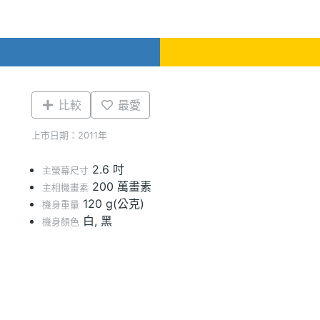
比較
最愛
上市日期：2011年
2.6 吋
主螢幕尺寸
200 萬畫素
主相機畫素
120 g(公克)
機身重量
白, 黑
機身顏色