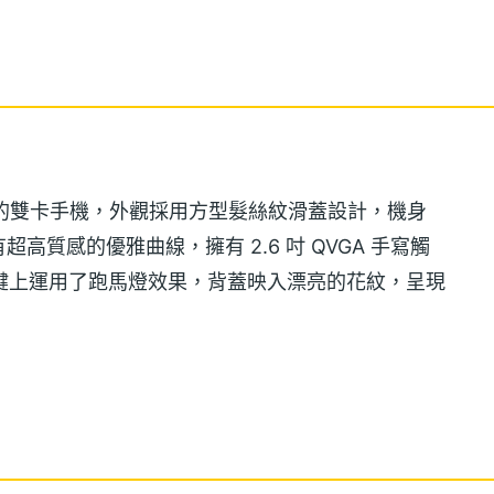
用性能的雙卡手機，外觀採用方型髮絲紋滑蓋設計，機身
質感的優雅曲線，擁有 2.6 吋 QVGA 手寫觸
並在按鍵上運用了跑馬燈效果，背蓋映入漂亮的花紋，呈現
同時待機，可以設定其中一張 SIM 卡為預設主要撥打電
行選擇合適的 SIM 卡門號使用，方便管理通話