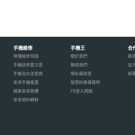
手機維修
手機王
合
320 螢幕解析度
搞懂維修保固
關於我們
廣
手機送修要注意
聯絡我們
加
手機泡水怎麼救
隱私權政策
新
安卓手機重置
智慧財產權聲明
蘋果安卓跳槽
FB登入問題
4GB 記憶體容量
安卓資料轉移
, 計算機, 錄音, 鬧鈴
用※