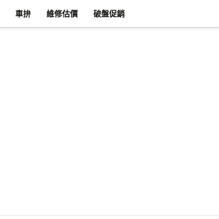
車拚
維修估價
破盤促銷