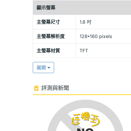
顯示螢幕
個性主流 130 萬畫素 熱插拔 / microSD 卡
主螢幕尺寸
1.8 吋
Z300 除了擁有主流百萬畫素鏡頭，內建閃光
主螢幕解析度
128*160 pixels
量外還可支援熱插拔，外接 T-FLASH
將最愛的歌曲、圖片、影片統統存在卡片
主螢幕材質
TFT
主螢幕色彩
26 萬色
ZIKOM Z300 功能特色:
展開
◎ 隱藏式天線
相機規格
◎ 1.8 吋26 萬色 TFT
評測與新聞
◎ 螢幕解析度 128*160 pixels
主相機畫素
130 萬畫素
◎ 內建 64 和弦鈴聲
主相機感光元件
CMOS
◎ 內建 130 萬畫素相機鏡頭
◎ 可外接 microSD(T-Flash) 記憶卡、
◎ 支援 JPEG、GIF、BMP 圖片格式