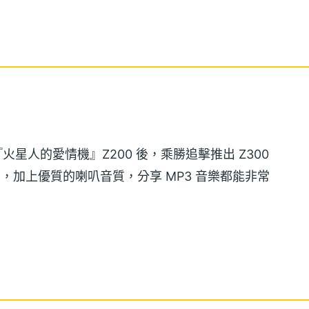
『火星人的愛情機』Z200 後，乘勝追擊推出 Z300
片，加上優質的喇叭音質，分享 MP3 音樂都能非常
團隊研發，Z300 機身外型在坊間眾多摺疊機中脫穎
g(含電池)，並搭配獨特的機片裝飾片，彰顯個人辨識
雙倍快樂』精神。