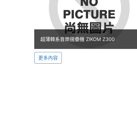
◎ 支援 GPRS、Class 12
◎ 支援 WAP 2.0
硬體效能
◎ 支援 SMS/EMS/MMS 簡訊
ROM儲存空間
64 MB
◎ 支援鈴聲 midi、amr、imelody、mp
超薄韓系音樂摺疊機 ZIKOM Z300
記憶卡
microSD(TF)
更多內容
※本文為 SOGI 手機王版權所有，未經授權不得轉載使
電池容量
650 mAh(毫安培)
最大通話時間
3 HR(小時)
最大待機時間
10.42 天
機體規格
機身長度
88.5 mm(公厘)