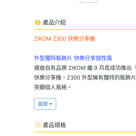
產品介紹
ZIKOM Z300 快樂分享機
外型獨特裝飾片 快樂分享個性風
揚迪自有品牌 ZIKOM 繼 9 月底成功推出
快樂分享機，Z300 外型擁有獨特的裝飾
突顯個人風格。
展開
韓國研發團隊 超薄摺疊機
ZIKOM 手機都是由韓國一流的手機設計
產品規格
而出，厚度僅有 1.7 公分，重量僅 77
度，傳達『我有我的樣子 你愛我的樣子 