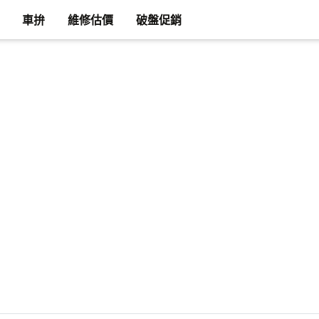
車拚
維修估價
破盤促銷