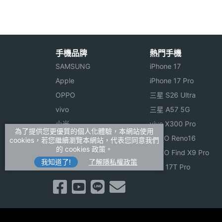
機身寬度
45 mm(公厘)
機身厚度
17 mm(公厘)
手機品牌
熱門手機
機身重量
77 g(公克)
SAMSUNG
iPhone 17
傳輸埠
USB
Apple
iPhone 17 Pro
OPPO
三星 S26 Ultra
機身顏色
黑
vivo
三星 A57 5G
小米
vivo X300 Pro
操作介面
五方向導航鍵
為了提供您更優質的個人化體驗，本網站使用
ASUS
OPPO Reno16
cookies，若您繼續瀏覽本網站，代表您同意我們
的 cookies 政策。
Sony
OPPO Find X9 Pro
機身設計
吊飾孔, 折疊式, 隱藏式天
我知道了!
了解隱私權政策
realme
小米 17T Pro
多媒體資訊
圖片支援格式
BMP, GIF, JPEG