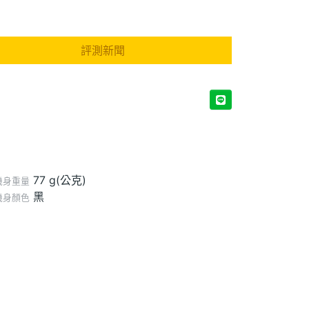
評測新聞
77 g(公克)
機身重量
黑
機身顏色