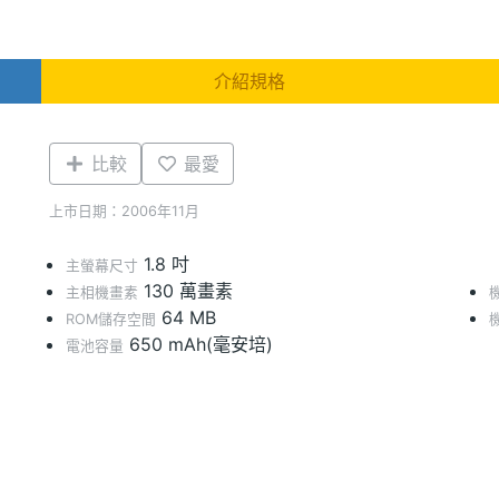
介紹規格
比較
最愛
上市日期：2006年11月
1.8 吋
主螢幕尺寸
130 萬畫素
主相機畫素
64 MB
ROM儲存空間
650 mAh(毫安培)
電池容量