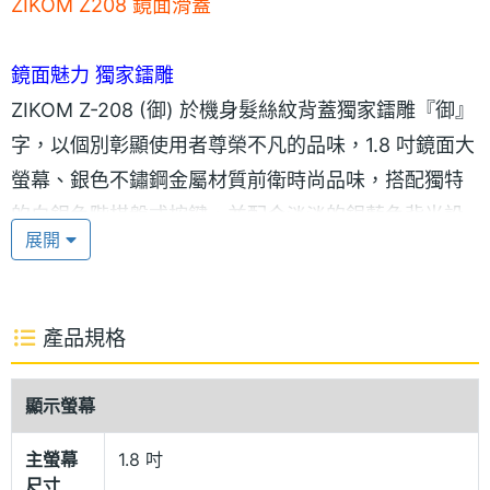
ZIKOM Z208 鏡面滑蓋
鏡面魅力 獨家鐳雕
ZIKOM Z-208 (御) 於機身髮絲紋背蓋獨家鐳雕『御』
字，以個別彰顯使用者尊榮不凡的品味，1.8 吋鏡面大
螢幕、銀色不鏽鋼金屬材質前衛時尚品味，搭配獨特
的白銀色階棋盤式按鍵，並配合淡淡的銀藍色背光設
展開
計，任誰第一眼見到『御』都會印象深刻。
200 萬像素 快速圖框選項拍照鍵
產品規格
機身側面除了具備拍照功能快速鍵設計外，若想來點
特別的圖框還要花時間進入主選單重新設定就太遜
顯示螢幕
了，在『御』左邊側身即可按快速鍵，內建二個圖框
可供快速選擇拍照。ZIKOM 『御』具備高規 200 萬
主螢幕
1.8 吋
尺寸