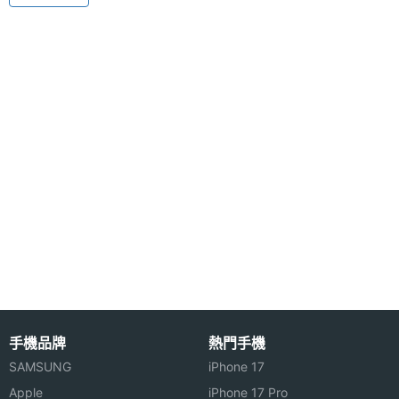
◎ 64 和絃鈴聲
◎ 支援 GPRS Class 12、WAP 2.0
硬體效能
記憶卡
microSD(TF)
※本文為 SOGI 手機王版權所有，未經授權不得轉載使用※
電池容
500 mAh(毫安培)
量
最大通
2 HR(小時)
話時間
最大待
4.16 天
機時間
機體規格
手機品牌
熱門手機
SAMSUNG
iPhone 17
機身長
92 mm(公厘)
Apple
iPhone 17 Pro