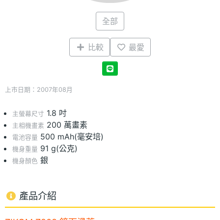
全部
比較
最愛
上市日期：2007年08月
1.8 吋
主螢幕尺寸
200 萬畫素
主相機畫素
500 mAh(毫安培)
電池容量
91 g(公克)
機身重量
銀
機身顏色
產品介紹