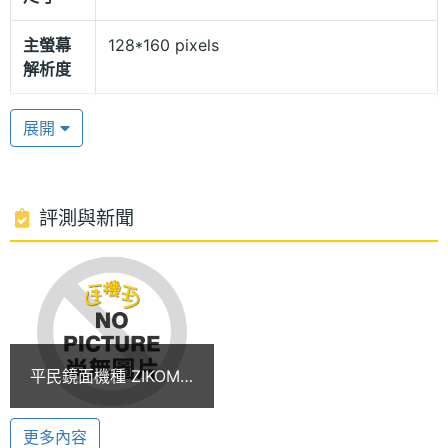
照像畫素能拍出色彩鮮明、線條飽和的生活照喔。
主螢幕
128*160 pixels
貼心熱插拔 娛樂多元功能
解析度
ZIKOM『御』機身右側可外接擴充 Micro SD 卡設
主螢幕
26 萬色
展開
計，除方便隨身檔案管理外，貼心熱插拔設計可免關
色彩
機就可輕鬆取放Micro SD卡；一機多用的娛樂功能，
相機規格
能支援 MP3 聽流行音樂、MP4 功能、錄音、遊戲、
評測與新聞
最大值可群發 200 組簡訊、有聲錄影、連拍拍照功
主相機
200 萬畫素
能…等，不論身處何處皆可隨地享受不同的樂趣。
畫素
主相機
CMOS
ZIKOM Z208 功能特色:
感光元
◎ GSM 900 / 1800 雙頻
件
平民鏡面機種 ZIKOM
◎ 支援 Midi、MP3、WAV、IMY、AMR、AAC 等音
Z208
樂格式
更多內容