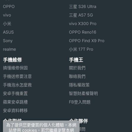
度
OPPO
三星 S26 Ultra
vivo
三星 A57 5G
機身寬
45 mm(公厘)
度
小米
vivo X300 Pro
ASUS
OPPO Reno16
機身厚
14 mm(公厘)
Sony
OPPO Find X9 Pro
度
realme
小米 17T Pro
機身重
91 g(公克)
手機維修
手機王
量
搞懂維修保固
關於我們
手機送修要注意
聯絡我們
傳輸埠
USB
手機泡水怎麼救
隱私權政策
安卓手機重置
智慧財產權聲明
機身顏
銀
色
蘋果安卓跳槽
FB登入問題
安卓資料轉移
操作介
五方向導航鍵
合作聯絡
合作夥伴
面
為了提供您更優質的個人化體驗，本網
廣告刊登
法律顧問
站使用 cookies，若您繼續瀏覽本網