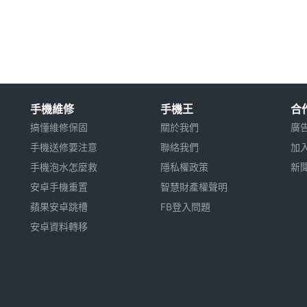
/ HDMI
手機維修
手機王
合
搞懂維修保固
關於我們
廣
32GB 記憶體容量
手機送修要注意
聯絡我們
加
手機泡水怎麼救
隱私權政策
新
用※
安卓手機重置
智慧財產權聲明
蘋果安卓跳槽
FB登入問題
安卓資料轉移
, 藍牙