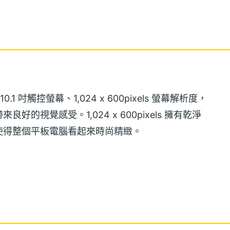
0.1 吋觸控螢幕、1,024 x 600pixels 螢幕解析度，
視覺感受。1,024 x 600pixels 擁有乾淨
使得整個平板電腦看起來時尚精緻。
elly Bean 作業系統，搭載 Cortex-A9, 1GHz 雙核心處
、看電影都不再卡頓。YOUTH YP-IGA10 內
間提供給使用者下載各類檔。YOUTH YP-IGA10 具備
力。