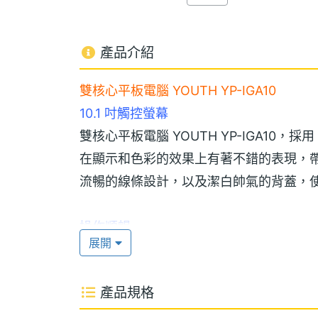
產品介紹
雙核心平板電腦 YOUTH YP-IGA10
10.1 吋觸控螢幕
雙核心平板電腦 YOUTH YP-IGA10，採用 1
在顯示和色彩的效果上有著不錯的表現，帶來良好的
流暢的線條設計，以及潔白帥氣的背蓋，
操作順暢
展開
YOUTH YP-IGA10 採用 Android 4.1 J
理器，先進的配置使得操作更加順暢，運行遊戲
產品規格
建 1GB RAM / 8GB ROM，提供儲存空
6,800mAh 容量電池，有著良好的續航能