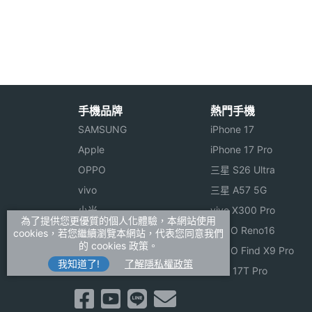
◎ 內建 Cortex-A9, 1GHz 雙核心處理器
◎ 30 萬畫素相機、30 萬畫素視訊鏡頭
◎ 支援外接 3G / Wi-Fi 無線網路
相機規格
◎ 支援 USB 2.0 / USB OTG / GPS / 藍牙 
◎ 內建 1GB RAM / 8GB ROM 儲存空間
手機品牌
熱門手機
主相機畫素
30 萬畫素
SAMSUNG
iPhone 17
◎ 可透過 microSD 記憶卡擴充、最大至 
Apple
iPhone 17 Pro
主相機感光元件
CMOS
OPPO
三星 S26 Ultra
※本文為 SOGI 手機王版權所有，未經授權不得轉載使
前相機畫素
30 萬畫素
vivo
三星 A57 5G
小米
vivo X300 Pro
機體規格
為了提供您更優質的個人化體驗，本網站使用
ASUS
OPPO Reno16
cookies，若您繼續瀏覽本網站，代表您同意我們
的 cookies 政策。
Sony
OPPO Find X9 Pro
傳輸埠
HDMI, USB, USB OTG
我知道了!
了解隱私權政策
realme
小米 17T Pro
機身顏色
白