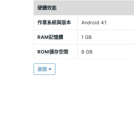
硬體效能
支援 3G 網路
作業系統與版本
Android 4.1
YOUTH YP-IGA10 搭載 30 萬畫素相機
RAM記憶體
1 GB
microSD 記憶卡擴充最大至 32GB
的電影、遊戲、音樂等檔拷貝到平板上電腦上
ROM儲存空間
8 GB
IGA10 亦可支援 外接 3G 與 Wi-Fi 8
電池容量
6800 mAh(毫安培)
題。
展開
處理器
Cortex-A9, 1.6GHz
顯示螢幕
主螢幕尺寸
10.1 吋
YOUTH YP-IGA10 功能特色
◎ 10.1 吋觸控螢幕、1,024 x 600pixel
主螢幕解析度
1024*600 pixels
◎ 採用 Android 4.1 Jelly Bean 作業系統