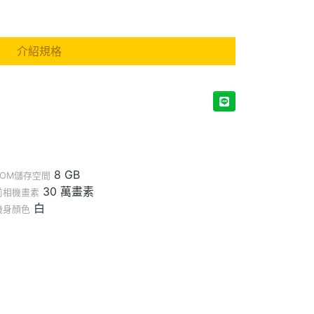
介紹規格
8 GB
ROM儲存空間
30 萬畫素
前相機畫素
白
機身顏色