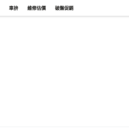
車拚
維修估價
破盤促銷