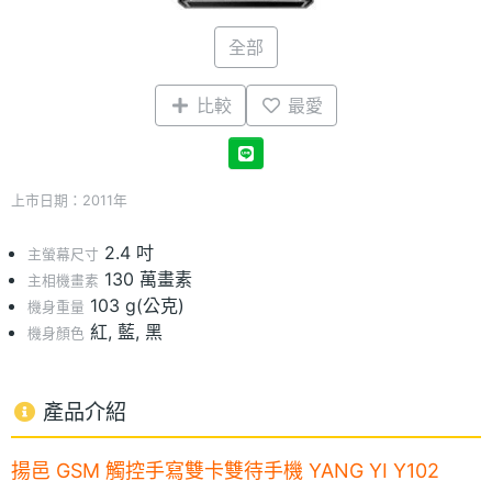
全部
比較
最愛
上市日期：2011年
2.4 吋
主螢幕尺寸
130 萬畫素
主相機畫素
103 g(公克)
機身重量
紅, 藍, 黑
機身顏色
產品介紹
揚邑 GSM 觸控手寫雙卡雙待手機 YANG YI Y102