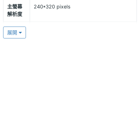
主螢幕
240*320 pixels
外，依您的喜好使用不同電信也者較低的通話費率。
解析度
主螢幕
TFT
展開
豐富多樣的娛樂體驗
材質
YANG YI Y102 搭載 130 萬畫素前後雙鏡頭相機，能
相機規格
提供 4 倍數位變焦、自動對焦以及影片錄製拍攝能
力，並且可支援 A2DP 藍牙、USB、MP3、MP4 多媒
主相機
130 萬畫素
體影音播放器，以及 FM 收音機（需插入耳機）等功
畫素
能，讓您隨時可聽音樂或是空中電台，輕鬆體驗精彩
主相機
CMOS
絕倫的娛樂盛宴。
感光元
件
相機功
自動對焦
能