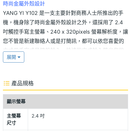
時尚金屬外殼設計
YANG YI Y102 是一支主要針對商務人士所推出的手
機，機身除了時尚金屬外殼設計之外，還採用了 2.4
吋觸控手寫主螢幕、240 x 320pixels 螢幕解析度，讓
您不管是新建聯絡人或是打簡訊，都可以依您喜愛的
方式用手寫或是鍵盤輸入，快速的完成輸入節省您的
展開
寶貴時間。
GSM 雙卡雙待
產品規格
YANG YI Y102 支援 GSM 雙卡雙待的功能，可同時置
入 2 張 GSM 系統 SIM 卡，讓使用者一機在手、雙門
顯示螢幕
號可通，就算是雙門號，電話簿也都可以互通，所有
主螢幕
2.4 吋
聯絡人都能拉進來，除了省去待兩隻手機出門的困擾
尺寸
外，也不再有重要電話漏接的問題產生，不論網內網