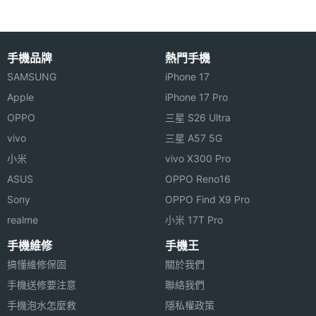
YANG YI Y102 功能特色
◎ GSM 850 / 900 / 1800 / 1900
手機品牌
熱門手機
◎ 直立式機身設計
SAMSUNG
iPhone 17
硬體效能
◎ GSM 雙卡雙待機
Apple
iPhone 17 Pro
◎ 2.4 吋觸控手寫主螢幕、240 x 320pixels 螢幕解
記憶卡
microSD(TF)
OPPO
三星 S26 Ultra
析度
vivo
三星 A57 5G
最大通
3 HR(小時)
◎ 130 萬畫素前後雙鏡頭相機、4 倍數位變焦，自動
小米
vivo X300 Pro
話時間
對焦
ASUS
OPPO Reno16
◎ 支援錄影功能
最大待
5 天
Sony
OPPO Find X9 Pro
機時間
◎ 支援 MP3 / MP4 影音播放
realme
小米 17T Pro
◎ 支援 A2DP 藍牙立體聲 v2.1 / USB
手機維修
手機王
連接與應用
◎ 支援 FM 收音機（需插入耳機）
搞懂維修保固
關於我們
手機送修要注意
藍牙版
V2.1
聯絡我們
◎ 支援電子書 / 手寫輸入
本
手機泡水怎麼救
隱私權政策
◎ 可透過 microSD 記憶卡擴充、最高可至 8GB 記憶