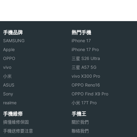
YANG YI Y101 功能特色
手機品牌
熱門手機
◎ GSM 900 / 1800 雙頻
SAMSUNG
iPhone 17
硬體效能
◎ 直立式機身設計、雙卡雙待機
Apple
iPhone 17 Pro
◎ 2 吋主螢幕、240 x 400 pixels 螢幕解析度
ROM儲
27 MB
OPPO
三星 S26 Ultra
◎ 內建 LED 照明手電筒
存空間
vivo
三星 A57 5G
◎ 支援 A2DP 立體聲藍牙 V2.0
小米
vivo X300 Pro
記憶卡
microSD(TF)
◎ 30 萬畫素相機
ASUS
OPPO Reno16
◎ 支援 MP3、MP4 影音播放
最大通
3.33 HR(小時)
Sony
OPPO Find X9 Pro
話時間
◎ 支援 FM 調頻收音機
realme
小米 17T Pro
◎ 免持聽筒、震動通知、來電群組
手機維修
手機王
最大待
4.16 天
◎ 內建 27MB 記憶體容量
搞懂維修保固
關於我們
機時間
手機送修要注意
聯絡我們
◎ 可透過 microSD 記憶卡擴充、最大可至 2GB 記憶