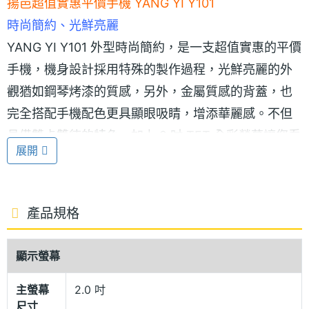
揚邑超值實惠平價手機 YANG YI Y101
時尚簡約、光鮮亮麗
YANG YI Y101 外型時尚簡約，是一支超值實惠的平價
手機，機身設計採用特殊的製作過程，光鮮亮麗的外
觀猶如鋼琴烤漆的質感，另外，金屬質感的背蓋，也
完全搭配手機配色更具顯眼吸睛，增添華麗感。不但
具備雙卡雙待的特色，加上 2 吋 TFT 全彩螢幕讓您看
展開
得更清楚，另外，還特別強調內建的喇叭音效，更能
符合年輕朋友隨時享受多媒體的影音需求 。
產品規格
GSM 雙卡雙待
YANG YI Y101 可同時置入 2 張 GSM 系統的 SIM
顯示螢幕
卡，讓您不會漏接任何一方的來電，還能免除購買另
主螢幕
2.0 吋
一支手機的節省開銷及一次帶二支手機的不方便。也
尺寸