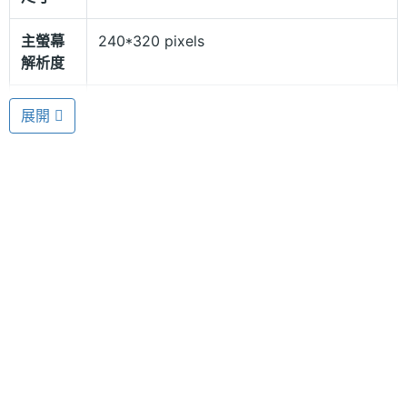
可自行選擇待機的模式，暫時成為單卡帶機模式，清
主螢幕
240*320 pixels
楚的劃分出私人及工作時間，讓您充分向受自在、不
解析度
受打擾的生活。
主螢幕
TFT
展開
材質
多媒體影音 + 照明手電筒
主螢幕
65000 色
YANG YI Y101 搭載 30 萬畫素相機，能提供相片拍攝
色彩
外，還支援 3GP、MP4 影片錄影及播放。還有內建
MP3 播放器、FM 廣播收聽及定時錄音，影音規格功
相機規格
能樣樣齊全。內建手電筒，有時夜間的三五好友小敘
主相機
30 萬畫素
或是晚上需要時，長按 OK 快速鍵便能得到照亮，融
畫素
入生活。
主相機
CMOS
感光元
件