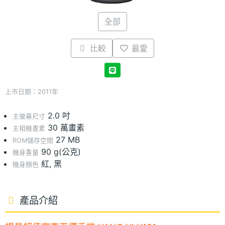
全部
比較
最愛
上市日期：2011年
2.0 吋
主螢幕尺寸
30 萬畫素
主相機畫素
27 MB
ROM儲存空間
90 g(公克)
機身重量
紅, 黑
機身顏色
產品介紹