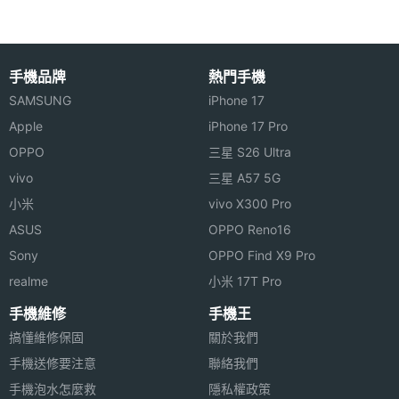
手機品牌
熱門手機
SAMSUNG
iPhone 17
Apple
iPhone 17 Pro
OPPO
三星 S26 Ultra
vivo
三星 A57 5G
小米
vivo X300 Pro
ASUS
OPPO Reno16
Sony
OPPO Find X9 Pro
realme
小米 17T Pro
手機維修
手機王
搞懂維修保固
關於我們
手機送修要注意
聯絡我們
手機泡水怎麼救
隱私權政策