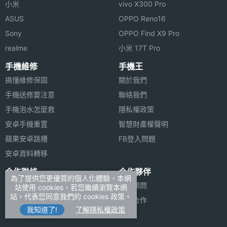
小米
vivo X300 Pro
ASUS
OPPO Reno16
Sony
OPPO Find X9 Pro
realme
小米 17T Pro
手機維修
手機王
搞懂維修保固
關於我們
手機送修要注意
聯絡我們
手機泡水怎麼救
隱私權政策
安卓手機重置
智慧財產權聲明
蘋果安卓跳槽
FB登入問題
安卓資料轉移
合作聯絡
合作夥伴
為了提供您更優質的個人化體驗，本網
廣告刊登
法律顧問
站使用 cookies，若您繼續瀏覽本網
站，代表您同意我們的 cookies 政策。
加入商店報價
媒體合作
我知道了!
了解隱私權政策
新聞聯絡