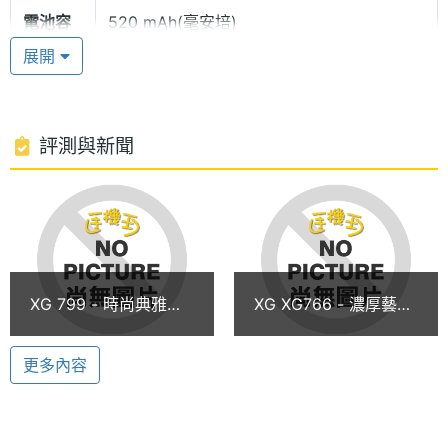
電池容
520 mAh(毫安培)
巴洛克藝術風格 外型好看
量
展開
外殼採用獨特的巴洛克藝術風造型，展現出歐洲超凡
風味的絕佳質感。整體設計高雅出眾，耀眼閃亮，絕
對是情人外出時，最佳的時尚配件。
評測與新聞
創新投影式螢幕 愛情來電好特別
顯示螢幕
每通愛的來電，就是這麼特別，令人心動。貼心的XG
主螢幕
65536 色
766特別在外螢幕上，採用獨創的投影式螢幕，來電顯
色彩
示時，明亮好看，就此揮別灰階外螢幕的單調時代吧!
XG 799 - 時尚典雅的
XG XG766 - 濃厚藝術
折疊機
風味的折疊機
40和弦 浪漫動聽
更多內容
愛情的鈴聲，就是要這麼悅耳動聽，40和弦最能顯現
音質的立體感，而內建30首動人和弦音樂，或流行、
或動感、或古典、或現代，可供你隨時依照你戀愛的