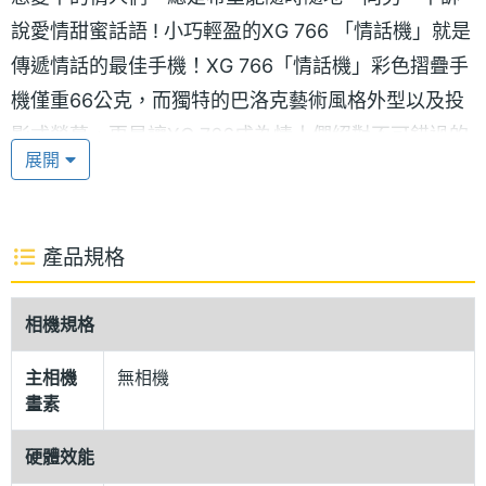
說愛情甜蜜話語 ! 小巧輕盈的XG 766 「情話機」就是
傳遞情話的最佳手機！XG 766「情話機」彩色摺疊手
機僅重66公克，而獨特的巴洛克藝術風格外型以及投
影式螢幕，更是讓XG 766成為情人們絕對不可錯過的
展開
精品，建議售價6500元(簡配)，即日起在全省各大通
訊行均有售。
產品規格
僅重66公克 超輕巧彩色摺疊手機
XG 766「情話機」是專為情話綿綿的情人們所推出的
相機規格
超輕巧彩色摺疊手機！小巧輕盈的外型，情話愛講多
久就多久，完全無負擔。XG 766特別為戀愛中的情
主相機
無相機
畫素
侶，量身精製兩種外殼顏色 ~ 粉玫瑰及銀俠客，這將
是情人們一定要擁有的深情信物。
硬體效能