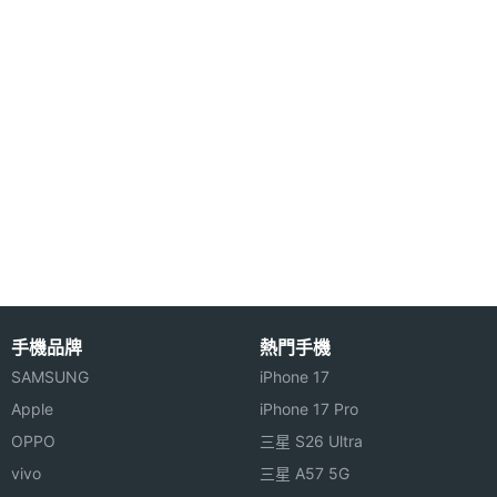
心情，時時變化，時時精采。
※本文為 SOGI 手機王版權所有，未經授權不得轉載使用※
手機品牌
熱門手機
SAMSUNG
iPhone 17
Apple
iPhone 17 Pro
OPPO
三星 S26 Ultra
vivo
三星 A57 5G