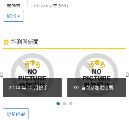
電池容
520 mAh(毫安培)
◎遊戲：21點、奧塞羅、可自設遊戲音樂開/關
量
展開
◎其他功能：SMS、七彩來電顯示、簡訊群發、貪睡
鬧鈴、三方通話
評測與新聞
※本文為 SOGI 手機王版權所有，未經授權不得轉載使用※
多媒體資訊
鈴聲種
MIDI
類
2004 年 10 月份手機
XG 首次參加電信展
顯示螢幕
銷售排行榜
年底將推百萬畫素手機
主螢幕
65536 色
色彩
更多內容