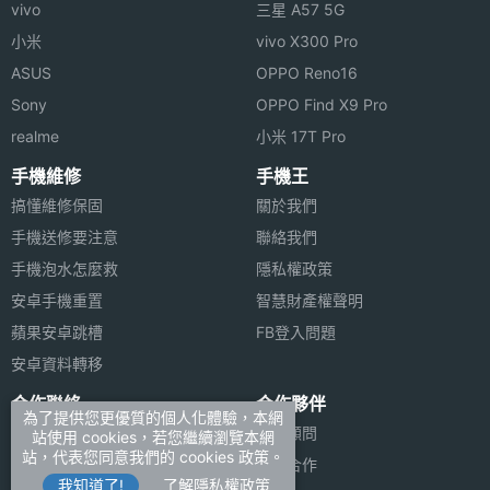
vivo
三星 A57 5G
小米
vivo X300 Pro
ASUS
OPPO Reno16
Sony
OPPO Find X9 Pro
realme
小米 17T Pro
手機維修
手機王
搞懂維修保固
關於我們
手機送修要注意
聯絡我們
手機泡水怎麼救
隱私權政策
安卓手機重置
智慧財產權聲明
蘋果安卓跳槽
FB登入問題
安卓資料轉移
合作聯絡
合作夥伴
為了提供您更優質的個人化體驗，本網
廣告刊登
法律顧問
站使用 cookies，若您繼續瀏覽本網
站，代表您同意我們的 cookies 政策。
加入商店報價
媒體合作
我知道了!
了解隱私權政策