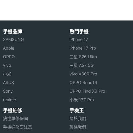
自動幫您計算出生理週期日，去海邊玩水不用再費心
計算日期。男士們也可透過健康管理計算出女友的生
理週期，再適時送上巧克力補充女友元氣，實在貼
心！而且 Victory’s F8 內建魔音設定功能，具備女聲
手機品牌
熱門手機
四種、男聲兩種的變音，在通話過程中，可根據您的
SAMSUNG
iPhone 17
硬體效能
喜好設置不同的通話音色，通話對方即可聽到不同的
Apple
iPhone 17 Pro
記憶卡
microSD(TF)
OPPO
三星 S26 Ultra
話音效果，增添樂趣。
vivo
三星 A57 5G
電池容
900 mAh(毫安培)
小米
vivo X300 Pro
量
Victory’s F8 功能特
色
ASUS
OPPO Reno16
◎ GSM 900 / 1800 雙頻
最大通
4 HR(小時)
Sony
OPPO Find X9 Pro
話時間
◎ 折疊式機身設計、雙卡雙待機
realme
小米 17T Pro
◎ 2.6 吋 WQVGA 主螢幕、240 x 400 pixels 螢幕解
手機維修
手機王
最大待
8.33 天
搞懂維修保固
關於我們
析度
機時間
手機送修要注意
聯絡我們
◎ 超大數字金屬按鍵