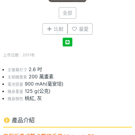
全部
比較
最愛
上市日期：2011年
2.6 吋
主螢幕尺寸
200 萬畫素
主相機畫素
900 mAh(毫安培)
電池容量
125 g(公克)
機身重量
桃紅, 灰
機身顏色
產品介紹