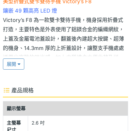
美型折疊式雙卡雙待手機 Victory’s F8
鑲嵌 49 顆高亮 LED 燈
Victory’s F8 為一款雙卡雙待手機，機身採用折疊式
打造，主要特色是外表使用了鋁鎂合金的編織網紋，
上蓋及金屬電池蓋設計，翻蓋後內建超大按鍵、超薄
的機身、14.3mm 厚的上折蓋設計，讓整支手機處處
透露出高雅的時尚感，加上皮質禮盒方便收藏及送
展開
禮。更令人驚喜的是在上蓋右上角內建隱藏式的 LED
多功能顯示器，鑲嵌 49 顆高亮 LED 燈，只要按一下
手機側面音量鍵，就用跑馬燈的方式顯示數字時間、
產品規格
來電時顯示電話號碼、英文名字、未接電話、新訊
息、鬧鈴會閃、充電會閃，獨特的設計讓人驚艷。
顯示螢幕
主螢幕
2.6 吋
GSM 雙卡雙待 + 齊全多媒體娛樂功能
尺寸