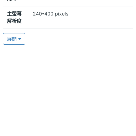
Victory’s F8 可同時置入 2 張 GSM 系統的 SIM 卡，
主螢幕
240*400 pixels
讓您不會漏接任何一方的來電，還能免除購買另一支
解析度
手機的節省開銷及一次帶二支手機的不方便。也可自
行選擇待機的模式，暫時成為單卡帶機模式，清楚的
主螢幕
TFT
展開
材質
劃分出私人及工作時間，讓您充分向受自在、不受打
擾的生活。此外，Victory’s F8 可支援網路攝影機，
主螢幕
262000 色
可至 640 x 480 尺寸，CIF 規格拍攝 30 張/秒、VGA
色彩
規格可拍攝 15 張/秒，並且支援 3GP、MP4 影片錄影
相機規格
及播放。還有內建 MP3 播放器、FM 廣播收聽及定時
錄音，影音規格功能樣樣齊全。
主相機
200 萬畫素
畫素
健康管理 + 魔音設定
主相機
CMOS
感光元
女孩們可以藉由 Victory’s F8 手機的健康管理功能，
件