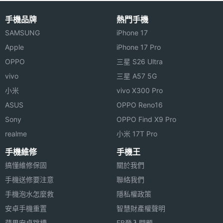
解析度
◎ 4.7 吋 1080P 明亮式，高對比度螢幕、1,920 x
手機品牌
熱門手機
主螢幕
Yes
1,080pixels 螢幕解析度
SAMSUNG
iPhone 17
觸控
◎ 採用 Android 4.4 KitKat 作業系統
Apple
iPhone 17 Pro
◎ 內建 Qualcomm Snapdragon 801, 2.3GHz 四核
OPPO
三星 S26 Ultra
處理器
vivo
三星 A57 5G
小米
vivo X300 Pro
◎ 後置式自動對焦 1,300 萬畫素相機和雙 LED 閃光
ASUS
OPPO Reno16
燈、210 萬畫素 Skype 兼容前置鏡頭
相機規格
Sony
OPPO Find X9 Pro
◎ 支援 A-GPS + 指南針 / 陀螺儀和加速器 / Qi 兼容
realme
小米 17T Pro
主相機
1300 萬畫素
無線充電 / 藍牙 v4.0 + LE
畫素
手機維修
手機王
◎ 支援 CSR Aptx 高品質音訊編碼技術 / NFC 支援包
搞懂維修保固
關於我們
括嵌入式和 SIM 卡配置的安全組件
主相機
CMOS
手機送修要注意
聯絡我們
感光元
◎ 支援 4G LTE / Wi-Fi 802.11 a,b,g,n,ac inc 無線網
手機泡水怎麼救
隱私權政策
件
路與熱點 / USB On-The-Go 技術
安卓手機重置
智慧財產權聲明
◎ 內建 64GB ROM 儲存空間
主相機
Yes
蘋果安卓跳槽
FB登入問題