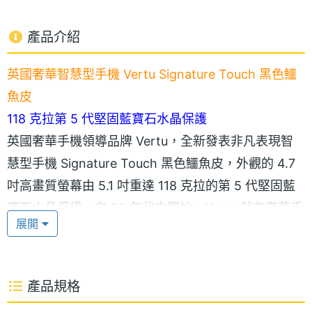
產品介紹
英國奢華智慧型手機 Vertu Signature Touch 黑色鱷
魚皮
118 克拉第 5 代堅固藍寶石水晶保護
英國奢華手機領導品牌 Vertu，全新發表非凡表現智
慧型手機 Signature Touch 黑色鱷魚皮，外觀的 4.7
吋高畫質螢幕由 5.1 吋重達 118 克拉的第 5 代堅固藍
寶石水晶保護。自 90 年代末開始，Vertu 就在奢華手
展開
機中使用藍寶石水晶，並持續開發技術用於精密應
用。現在，擁有十年以上的養成、切割、打磨和黏合
經驗，Vertu 已成為移動通訊設備藍寶石水晶螢幕領
產品規格
域的一流專家。堅固藍寶石水晶質地強韌、高度耐刮