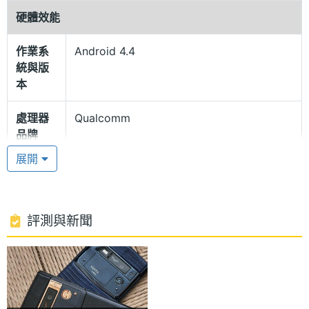
並呈現完美視覺體驗，即使與鑽石相比也毫不遜色。
硬體效能
藍寶石水晶螢幕覆蓋在手機的 4.7 吋高畫質顯示器
上，具有多層膜可以減少反射。
作業系
Android 4.4
統與版
本
驚人運行速度
Vertu Signature Touch 黑色鱷魚皮採用 Android 4.4
處理器
Qualcomm
品牌
KitKat 作業系統，內建 Qualcomm Snapdragon 801,
展開
2.3GHz 四核處理器，並支援 4G LTE / Wi-Fi 802.11
處理器
Snapdragon 801
a,b,g,n,ac inc 無線網路與熱點，實現驚人運行與上網
型號
速度。Vertu Signature Touch 黑色鱷魚皮還帶有 Qi
處理器
2.3 GHz
評測與新聞
無線充電、NFC 近距離通訊技術。更配搭 Vertu 經典
時脈
極致的專屬服務，包括：Vertu CONCIERGE 24 小時
處理器
4
私人助理服務，Vertu LIFE 生活和 Vertu
核心數
CERTAINTY 品質保障。