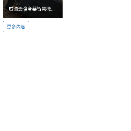
ROM儲
64 GB
威圖最強奢華智慧機
存空間
Hasselblad 哈蘇認證相機鏡頭
Vertu Signature
Vertu Signature Touch 黑色鱷魚皮搭載 Hasselblad
Touch動手玩
電池容
2275 mAh
更多內容
哈蘇認證相機鏡頭，後置式自動對焦 1,300 萬畫素相
量
機和雙 LED 閃光燈，210 萬畫素 Skype 兼容前置鏡
最大通
15.5 HR
頭，讓使用者可以隨時紀錄生活美好時刻，保留每一
話時間
刻動人時光。還結合多項專業技術、內建 Bang &
Olufsen 和諧交響樂聲效，配備 Dolby Digital Plus 環
最大待
15.83 天
機時間
繞音效解碼功能，實現無與倫比的手機音效。
顯示螢幕
主螢幕
4.7 inch
尺寸
Vertu Signature Touch 黑色鱷魚皮功能特色
主螢幕
1920x1080 pixels
◎ 5.1 吋重達 118 克拉的第 5 代堅固藍寶石水晶保護