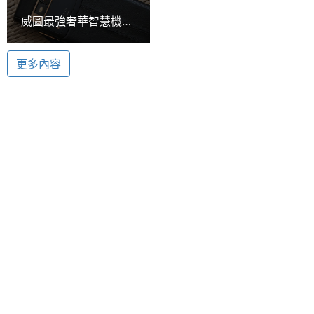
ROM儲
64 GB
威圖最強奢華智慧機
存空間
Hasselblad 哈蘇認證相機鏡頭
Vertu Signature
Vertu Signature Touch 黑色小牛皮搭載 Hasselblad
Touch動手玩
電池容
2275 mAh
更多內容
哈蘇認證相機鏡頭，後置式自動對焦 1,300 萬畫素相
量
機和雙 LED 閃光燈，210 萬畫素 Skype 兼容前置鏡
最大通
15.5 HR
頭，讓使用者可以隨時紀錄生活美好時刻，保留每一
話時間
刻動人時光。還結合多項專業技術、內建 Bang &
Olufsen 和諧交響樂聲效，配備 Dolby Digital Plus 環
最大待
15.83 天
機時間
繞音效解碼功能，實現無與倫比的手機音效。
顯示螢幕
主螢幕
4.7 inch
尺寸
Vertu Signature Touch 黑色小牛皮功能特色
主螢幕
1920x1080 pixels
◎ 5.1 吋重達 118 克拉的第 5 代堅固藍寶石水晶保護