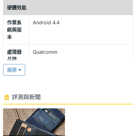
耐刮並呈現完美視覺體驗，即使與鑽石相比也毫不遜
硬體效能
色。藍寶石水晶螢幕覆蓋在手機的 4.7 吋高畫質顯示
器上，具有多層膜可以減少反射。
作業系
Android 4.4
統與版
本
驚人運行速度
Vertu Signature Touch 黑色小牛皮採用 Android 4.4
處理器
Qualcomm
品牌
KitKat 作業系統，內建 Qualcomm Snapdragon 801,
展開
2.3GHz 四核處理器，並支援 4G LTE / Wi-Fi 802.11
處理器
Snapdragon 801
a,b,g,n,ac inc 無線網路與熱點，實現驚人運行與上網
型號
速度。Vertu Signature Touch 黑色小牛皮還帶有 Qi
處理器
2.3 GHz
評測與新聞
無線充電、NFC 近距離通訊技術。更配搭 Vertu 經典
時脈
極致的專屬服務，包括：Vertu CONCIERGE 24 小時
處理器
4
私人助理服務，Vertu LIFE 生活和 Vertu
核心數
CERTAINTY 品質保障。