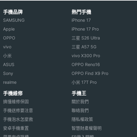
解析度
◎ 4.7 吋 1080P 明亮式，高對比度螢幕、1,920 x
手機品牌
熱門手機
主螢幕
Yes
1,080pixels 螢幕解析度
SAMSUNG
iPhone 17
觸控
◎ 採用 Android 4.4 KitKat 作業系統
Apple
iPhone 17 Pro
◎ 內建 Qualcomm Snapdragon 801, 2.3GHz 四核
OPPO
三星 S26 Ultra
處理器
vivo
三星 A57 5G
小米
vivo X300 Pro
◎ 後置式自動對焦 1,300 萬畫素相機和雙 LED 閃光
ASUS
OPPO Reno16
燈、210 萬畫素 Skype 兼容前置鏡頭
相機規格
Sony
OPPO Find X9 Pro
◎ 支援 A-GPS + 指南針 / 陀螺儀和加速器 / Qi 兼容
realme
小米 17T Pro
主相機
1300 萬畫素
無線充電 / 藍牙 v4.0 + LE
畫素
手機維修
手機王
◎ 支援 CSR Aptx 高品質音訊編碼技術 / NFC 支援包
搞懂維修保固
關於我們
括嵌入式和 SIM 卡配置的安全組件
主相機
CMOS
手機送修要注意
聯絡我們
感光元
◎ 支援 4G LTE / Wi-Fi 802.11 a,b,g,n,ac inc 無線網
手機泡水怎麼救
隱私權政策
件
路與熱點 / USB On-The-Go 技術
安卓手機重置
智慧財產權聲明
◎ 內建 64GB ROM 儲存空間
主相機
Yes
蘋果安卓跳槽
FB登入問題