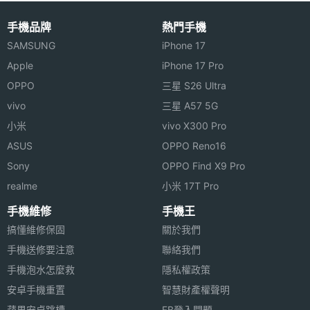
解析度
◎ 4.7 吋 1080P 明亮式，高對比度螢幕、1,920 x
手機品牌
熱門手機
主螢幕
Yes
1,080pixels 螢幕解析度
SAMSUNG
iPhone 17
觸控
◎ 採用 Android 4.4 KitKat 作業系統
Apple
iPhone 17 Pro
◎ 內建 Qualcomm Snapdragon 801, 2.3GHz 四核
OPPO
三星 S26 Ultra
處理器
vivo
三星 A57 5G
小米
vivo X300 Pro
◎ 後置式自動對焦 1,300 萬畫素相機和雙 LED 閃光
ASUS
OPPO Reno16
燈、210 萬畫素 Skype 兼容前置鏡頭
相機規格
Sony
OPPO Find X9 Pro
◎ 支援 A-GPS + 指南針 / 陀螺儀和加速器 / Qi 兼容
realme
小米 17T Pro
主相機
1300 萬畫素
無線充電 / 藍牙 v4.0 + LE
畫素
手機維修
手機王
◎ 支援 CSR Aptx 高品質音訊編碼技術 / NFC 支援包
搞懂維修保固
關於我們
括嵌入式和 SIM 卡配置的安全組件
主相機
CMOS
手機送修要注意
聯絡我們
感光元
◎ 支援 4G LTE / Wi-Fi 802.11 a,b,g,n,ac inc 無線網
手機泡水怎麼救
隱私權政策
件
路與熱點 / USB On-The-Go 技術
安卓手機重置
智慧財產權聲明
◎ 內建 64GB ROM 儲存空間
主相機
Yes
蘋果安卓跳槽
FB登入問題