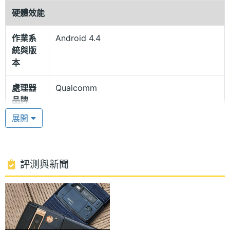
耐刮並呈現完美視覺體驗，即使與鑽石相比也毫不遜
硬體效能
色。藍寶石水晶螢幕覆蓋在手機的 4.7 吋高畫質顯示
器上，具有多層膜可以減少反射。
作業系
Android 4.4
統與版
本
驚人運行速度
Vertu Signature Touch 紫色蜥蜴皮採用 Android 4.4
處理器
Qualcomm
品牌
KitKat 作業系統，內建 Qualcomm Snapdragon 801,
展開
2.3GHz 四核處理器，並支援 4G LTE / Wi-Fi 802.11
處理器
Snapdragon 801
a,b,g,n,ac inc 無線網路與熱點，實現驚人運行與上網
型號
速度。Vertu Signature Touch 紫色蜥蜴皮還帶有 Qi
處理器
2.3 GHz
評測與新聞
無線充電、NFC 近距離通訊技術。更配搭 Vertu 經典
時脈
極致的專屬服務，包括：Vertu CONCIERGE 24 小時
處理器
4
私人助理服務，Vertu LIFE 生活和 Vertu
核心數
CERTAINTY 品質保障。