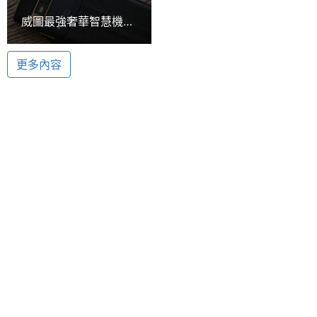
ROM儲
64 GB
威圖最強奢華智慧機
存空間
Hasselblad 哈蘇認證相機鏡頭
Vertu Signature
Vertu Signature Touch 紫色蜥蜴皮搭載 Hasselblad
Touch動手玩
電池容
2275 mAh
更多內容
哈蘇認證相機鏡頭，後置式自動對焦 1,300 萬畫素相
量
機和雙 LED 閃光燈，210 萬畫素 Skype 兼容前置鏡
最大通
15.5 HR
頭，讓使用者可以隨時紀錄生活美好時刻，保留每一
話時間
刻動人時光。還結合多項專業技術、內建 Bang &
Olufsen 和諧交響樂聲效，配備 Dolby Digital Plus 環
最大待
15.83 天
機時間
繞音效解碼功能，實現無與倫比的手機音效。
顯示螢幕
主螢幕
4.7 inch
尺寸
Vertu Signature Touch 紫色蜥蜴皮功能特色
主螢幕
1920x1080 pixels
◎ 5.1 吋重達 118 克拉的第 5 代堅固藍寶石水晶保護