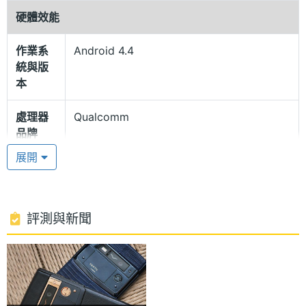
度耐刮並呈現完美視覺體驗，即使與鑽石相比也毫不
硬體效能
遜色。藍寶石水晶螢幕覆蓋在手機的 4.7 吋高畫質顯
示器上，具有多層膜可以減少反射。
作業系
Android 4.4
統與版
本
驚人運行速度
Vertu Signature Touch 純黑玫瑰金混合採用
處理器
Qualcomm
品牌
Android 4.4 KitKat 作業系統，內建 Qualcomm
展開
Snapdragon 801, 2.3GHz 四核處理器，並支援 4G
處理器
Snapdragon 801
LTE / Wi-Fi 802.11 a,b,g,n,ac inc 無線網路與熱點，
型號
實現驚人運行與上網速度。Vertu Signature Touch
處理器
2.3 GHz
評測與新聞
純黑玫瑰金混合還帶有 Qi 無線充電、NFC 近距離通
時脈
訊技術。更配搭 Vertu 經典極致的專屬服務，包括：
處理器
4
Vertu CONCIERGE 24 小時私人助理服務，Vertu
核心數
LIFE 生活和 Vertu CERTAINTY 品質保障。