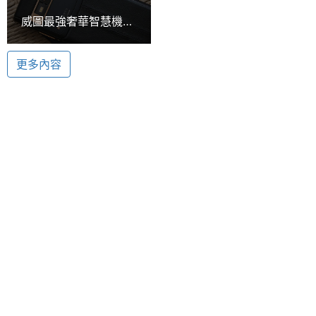
ROM儲
64 GB
威圖最強奢華智慧機
存空間
Hasselblad 哈蘇認證相機鏡頭
Vertu Signature
Vertu Signature Touch 純黑玫瑰金混合搭載
Touch動手玩
電池容
2275 mAh
更多內容
Hasselblad 哈蘇認證相機鏡頭，後置式自動對焦
量
1,300 萬畫素相機和雙 LED 閃光燈，210 萬畫素
最大通
15.5 HR
Skype 兼容前置鏡頭，讓使用者可以隨時紀錄生活美
話時間
好時刻，保留每一刻動人時光。還結合多項專業技
術、內建 Bang & Olufsen 和諧交響樂聲效，配備
最大待
15.83 天
機時間
Dolby Digital Plus 環繞音效解碼功能，實現無與倫比
的手機音效。
顯示螢幕
主螢幕
4.7 inch
尺寸
主螢幕
1920x1080 pixels
Vertu Signature Touch 純黑玫瑰金混合功能特色