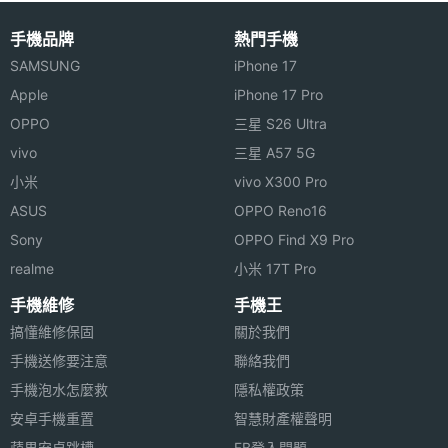
解析度
◎ 5.1 吋重達 118 克拉的第 5 代堅固藍寶石水晶保護
手機品牌
熱門手機
主螢幕
Yes
◎ 4.7 吋 1080P 明亮式，高對比度螢幕、1,920 x
SAMSUNG
iPhone 17
觸控
1,080pixels 螢幕解析度
Apple
iPhone 17 Pro
◎ 採用 Android 4.4 KitKat 作業系統
OPPO
三星 S26 Ultra
◎ 內建 Qualcomm Snapdragon 801, 2.3GHz 四核
vivo
三星 A57 5G
小米
vivo X300 Pro
處理器
ASUS
OPPO Reno16
◎ 後置式自動對焦 1,300 萬畫素相機和雙 LED 閃光
相機規格
Sony
OPPO Find X9 Pro
燈、210 萬畫素 Skype 兼容前置鏡頭
realme
小米 17T Pro
主相機
1300 萬畫素
◎ 支援 A-GPS + 指南針 / 陀螺儀和加速器 / Qi 兼容
畫素
手機維修
手機王
無線充電 / 藍牙 v4.0 + LE
搞懂維修保固
關於我們
◎ 支援 CSR Aptx 高品質音訊編碼技術 / NFC 支援包
主相機
CMOS
手機送修要注意
聯絡我們
感光元
括嵌入式和 SIM 卡配置的安全組件
手機泡水怎麼救
隱私權政策
件
◎ 支援 4G LTE / Wi-Fi 802.11 a,b,g,n,ac inc 無線網
安卓手機重置
智慧財產權聲明
路與熱點 / USB On-The-Go 技術
主相機
Yes
蘋果安卓跳槽
FB登入問題