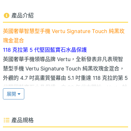
產品介紹
英國奢華智慧型手機 Vertu Signature Touch 純黑玫
瑰金混合
118 克拉第 5 代堅固藍寶石水晶保護
英國奢華手機領導品牌 Vertu，全新發表非凡表現智
慧型手機 Vertu Signature Touch 純黑玫瑰金混合，
外觀的 4.7 吋高畫質螢幕由 5.1 吋重達 118 克拉的第 5
代堅固藍寶石水晶保護。自 90 年代末開始，Vertu 就
展開
在奢華手機中使用藍寶石水晶，並持續開發技術用於
精密應用。現在，擁有十年以上的養成、切割、打磨
和黏合經驗，Vertu 已成為移動通訊設備藍寶石水晶
產品規格
螢幕領域的一流專家。堅固藍寶石水晶質地強韌、高