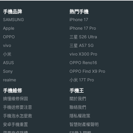
解析度
◎ 5.1 吋重達 118 克拉的第 5 代堅固藍寶石水晶保護
手機品牌
熱門手機
主螢幕
Yes
◎ 4.7 吋 1080P 明亮式，高對比度螢幕、1,920 x
SAMSUNG
iPhone 17
觸控
1,080pixels 螢幕解析度
Apple
iPhone 17 Pro
◎ 採用 Android 4.4 KitKat 作業系統
OPPO
三星 S26 Ultra
◎ 內建 Qualcomm Snapdragon 801, 2.3GHz 四核
vivo
三星 A57 5G
小米
vivo X300 Pro
處理器
ASUS
OPPO Reno16
◎ 後置式自動對焦 1,300 萬畫素相機和雙 LED 閃光
相機規格
Sony
OPPO Find X9 Pro
燈、210 萬畫素 Skype 兼容前置鏡頭
realme
小米 17T Pro
主相機
1300 萬畫素
◎ 支援 A-GPS + 指南針 / 陀螺儀和加速器 / Qi 兼容
畫素
手機維修
手機王
無線充電 / 藍牙 v4.0 + LE
搞懂維修保固
關於我們
◎ 支援 CSR Aptx 高品質音訊編碼技術 / NFC 支援包
主相機
CMOS
手機送修要注意
聯絡我們
感光元
括嵌入式和 SIM 卡配置的安全組件
手機泡水怎麼救
隱私權政策
件
◎ 支援 4G LTE / Wi-Fi 802.11 a,b,g,n,ac inc 無線網
安卓手機重置
智慧財產權聲明
路與熱點 / USB On-The-Go 技術
主相機
Yes
蘋果安卓跳槽
FB登入問題