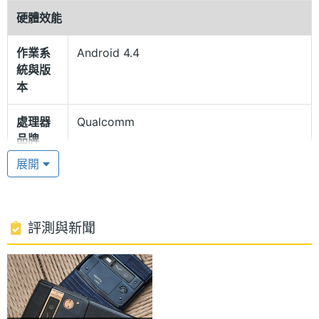
度耐刮並呈現完美視覺體驗，即使與鑽石相比也毫不
硬體效能
遜色。藍寶石水晶螢幕覆蓋在手機的 4.7 吋高畫質顯
示器上，具有多層膜可以減少反射。
作業系
Android 4.4
統與版
本
驚人運行速度
Vertu Signature Touch 海軍藍蜥蜴皮採用 Android
處理器
Qualcomm
品牌
4.4 KitKat 作業系統，內建 Qualcomm Snapdragon
展開
801, 2.3GHz 四核處理器，並支援 4G LTE / Wi-Fi
處理器
Snapdragon 801
802.11 a,b,g,n,ac inc 無線網路與熱點，實現驚人運行
型號
與上網速度。Vertu Signature Touch 海軍藍蜥蜴皮
處理器
2.3 GHz
評測與新聞
還帶有 Qi 無線充電、NFC 近距離通訊技術。更配搭
時脈
Vertu 經典極致的專屬服務，包括：Vertu
處理器
4
CONCIERGE 24 小時私人助理服務，Vertu LIFE 生
核心數
活和 Vertu CERTAINTY 品質保障。