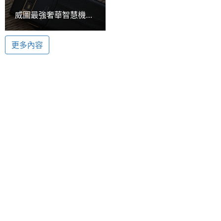
ROM儲
64 GB
威圖最強奢華智慧機
存空間
Hasselblad 哈蘇認證相機鏡頭
Vertu Signature
Vertu Signature Touch 海軍藍蜥蜴皮搭載
Touch動手玩
電池容
2275 mAh
更多內容
Hasselblad 哈蘇認證相機鏡頭，後置式自動對焦
量
1,300 萬畫素相機和雙 LED 閃光燈，210 萬畫素
最大通
15.5 HR
Skype 兼容前置鏡頭，讓使用者可以隨時紀錄生活美
話時間
好時刻，保留每一刻動人時光。還結合多項專業技
術、內建 Bang & Olufsen 和諧交響樂聲效，配備
最大待
15.83 天
機時間
Dolby Digital Plus 環繞音效解碼功能，實現無與倫比
的手機音效。
顯示螢幕
主螢幕
4.7 inch
尺寸
主螢幕
1920x1080 pixels
Vertu Signature Touch 海軍藍蜥蜴皮功能特色