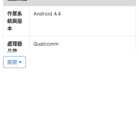
面，令手機輪廓活現，同時讓手機易於放置在手中。
作業系
Android 4.4
手機側面減卻了筆直剛硬的線條，帶出更為柔和的美
統與版
感，細緻輕柔的流線型外殼以 5 級鈦金屬打造，經過
本
打磨及拋光處理，令線條更為優美。剛硬的鈦金屬搭
處理器
Qualcomm
配從歐洲頂級皮革廠採購的天然紋理鴕鳥皮革，令手
品牌
機呈現極富質感的對比效果。共有干邑色鴕鳥皮
展開
（Cognac Ostrich）及莓紅色鴕鳥皮（Raspberry
處理器
Snapdragon 801
型號
Ostrich）讓大家選擇。
處理器
2.3 GHz
卓越非凡的性能
時脈
Vertu Aster 採用 Android 4.4 KitKat 作業系統，搭
處理器
4
載 Qualcomm Snapdragon 801, 2.3GHz 四核心處理
核心數
器、2GB RAM / 64GB ROM 儲存空間，並擁有頂尖
RAM記
2 GB
的接收系統，能透過四頻 GSM、3G 及 4G LTE 的功