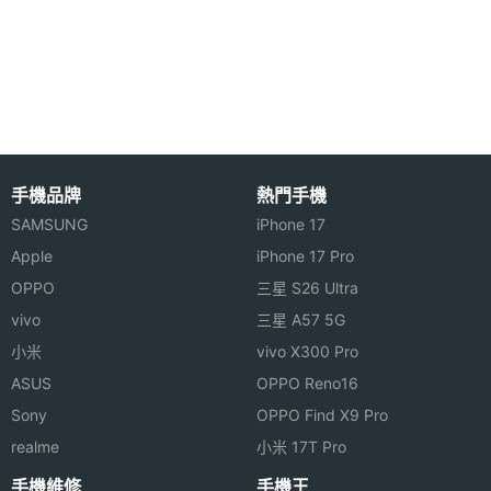
憶體
能及網路，實現高速網路傳輸，例如快速地瀏覽網頁
或下載歌曲，提供卓越的移動通訊品質。值得一提的
ROM儲
64 GB
存空間
是，Vertu Aster 支援 Qi 無線充電，而且用戶還可享
用 6 個月經典級「Vertu Concierge」服務，該服務
電池容
2275 mAh
提供全天候 24 小時專人聯繫。用戶可在世界各地透
量
手機品牌
熱門手機
過語音、電郵或線上服務與專人聯絡。「Vertu
最大通
15.5 HR
SAMSUNG
iPhone 17
LIFE」為用戶提供客製化的專屬特權，可隨時在智慧
話時間
Apple
iPhone 17 Pro
型手機直接獲悉重要事件及活動，其中包括免費進出
OPPO
三星 S26 Ultra
世界各地頂級私人會所、水療中心及健身房，並根據
最大待
15.83 天
vivo
三星 A57 5G
機時間
用戶的喜好及位置，獲邀參與頂級盛會及享受私人尊
小米
vivo X300 Pro
榮購物體驗。
顯示螢幕
ASUS
OPPO Reno16
Sony
OPPO Find X9 Pro
主螢幕
4.7 inch
完美的娛樂體驗
realme
小米 17T Pro
尺寸
Vertu Aster 搭載 Hasselblad 哈蘇認證後置式 1,300
手機維修
手機王