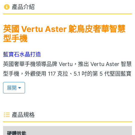
產品介紹
英國 Vertu Aster 鴕鳥皮奢華智慧
型手機
藍寶石水晶打造
英國奢華手機領導品牌 Vertu，推出 Vertu Aster 智慧
型手機，外觀使用 117 克拉、5.1 吋的第 5 代堅固藍寶
石水晶打造，搭配 4.7 吋觸控螢幕、1,920 x
展開
1,080pixels 螢幕解析度，細膩的色彩，讓使用者能體
驗清晰的畫質之餘，亦能擁有栩栩如生的視覺享受。
Vertu Aster 搭配經典性的元素，例如傳統鈦金屬的 V
產品規格
聽枕、簡潔的水平線條與幾何圖形。手機堅固的垂直
側面是將鈦金屬中間鏤空，透過不同的技術處理表
硬體效能