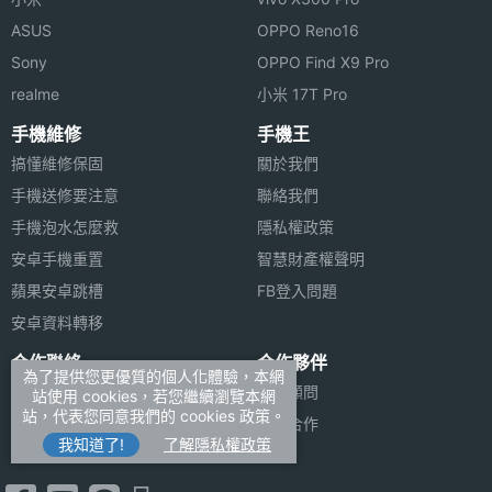
ASUS
OPPO Reno16
Sony
OPPO Find X9 Pro
realme
小米 17T Pro
手機維修
手機王
搞懂維修保固
關於我們
手機送修要注意
聯絡我們
手機泡水怎麼救
隱私權政策
安卓手機重置
智慧財產權聲明
蘋果安卓跳槽
FB登入問題
安卓資料轉移
合作聯絡
合作夥伴
為了提供您更優質的個人化體驗，本網
廣告刊登
法律顧問
站使用 cookies，若您繼續瀏覽本網
站，代表您同意我們的 cookies 政策。
加入商店報價
媒體合作
我知道了!
了解隱私權政策
新聞聯絡