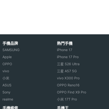
卡，支援 USB OTG，還可以外接 3G 行動網卡，讓您
尺寸
可以隨時隨地的上網，資訊不脫節，一台如同筆電一
主螢幕
800*480 pixels
樣，功能超方便。
解析度
主螢幕
TFT
材質
手機品牌
熱門手機
SAMSUNG
iPhone 17
Apple
iPhone 17 Pro
TK CRUZ 功能特色
OPPO
三星 S26 Ultra
◎ 7 吋電阻式觸控螢幕、800 x 480pixels 螢幕解析
vivo
三星 A57 5G
相機規格
度
小米
vivo X300 Pro
◎ 採用 Android 2.3 作業系統、內建 ARM 11, 1GHz
ASUS
OPPO Reno16
主相機
CMOS
單核心處理器
感光元
Sony
OPPO Find X9 Pro
件
◎ 前置 VGA 畫素視訊鏡頭、內建 USB 介面
realme
小米 17T Pro
◎ 支援 Wi-Fi、可外接 3G 行動網卡
手機維修
手機王