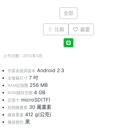
全部
比較
最愛
上市日期：2012年3月
Android 2.3
作業系統與版本
7 吋
主螢幕尺寸
256 MB
RAM記憶體
4 GB
ROM儲存空間
microSD(TF)
記憶卡
30 萬畫素
前相機畫素
412 g(公克)
機身重量
黑
機身顏色