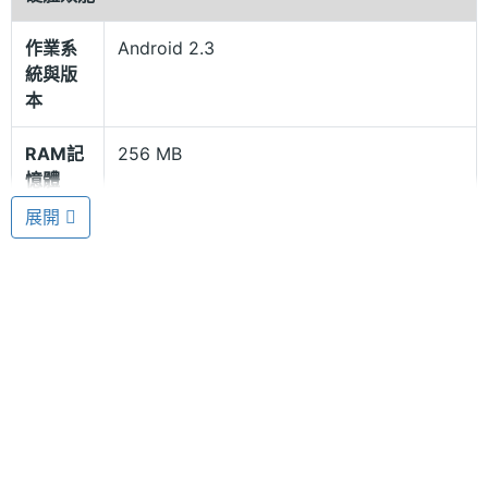
1GHz 單核心處理器和 256MB RAM / 4GB ROM，除
作業系
Android 2.3
了可支援 1080P Full HD 高畫質與 Flash 影像播放，
統與版
有效強化視訊處理，提供色彩鮮明栩栩如生的視覺體
本
驗，更內建 Wi-Fi，可下載觀賞 YouTube 影片、遊戲
RAM記
256 MB
或音樂等，搭配高解析度的螢幕表現，消費者可直接
憶體
享受高畫質的影像震撼。
展開
ROM儲
4 GB
存空間
功能超齊全
記憶卡
microSD(TF)
TK CRUZ 不止多種遊戲可玩，還有內置 VGA 畫素視
訊鏡頭，可以拍下精彩的每一刻，並且支援多種
處理器
ARM 11
Office 應用程式，出門在外收到信件也不怕打不開，
顯示螢幕
簡單閱讀，還能編輯，如同行動辦公室，走到哪用到
哪。小小一台，功能超齊全，可以擴充 microSD 記憶
主螢幕
7 吋