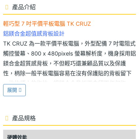
產品介紹
輕巧型 7 吋平價平板電腦 TK CRUZ
鋁鎂合金超值感背板設計
TK CRUZ 為一款平價平板電腦，外型配備 7 吋電阻式
觸控螢幕、800 x 480pixels 螢幕解析度，機身採用鋁
鎂合金超質感背板，不但輕巧還兼顧品質以及保護
性，柄除一般平板電腦容易在沒有保護貼的背板留下
一枚枚煩人的指紋，鋁鎂合金背板不會留下任何指
展開
紋，並且堅固輕盈於生活品旅遊上是最適合外出攜帶
型的旅遊生活平板。
產品規格
Android 2.3 作業系統
TK CRUZ 採用 Android 2.3 作業系統，內建 ARM 11,
硬體效能