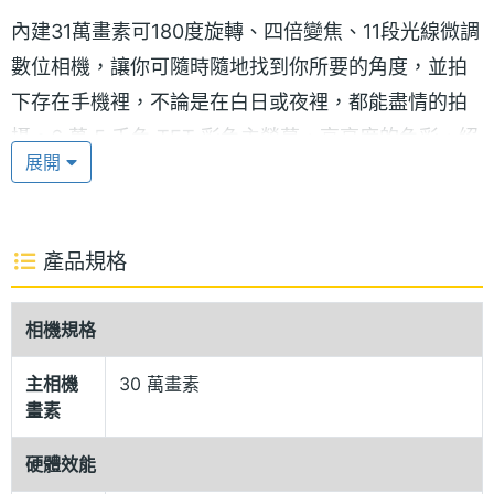
內建31萬畫素可180度旋轉、四倍變焦、11段光線微調
數位相機，讓你可隨時隨地找到你所要的角度，並拍
下存在手機裡，不論是在白日或夜裡，都能盡情的拍
攝。6 萬 5 千色 TFT 彩色主螢幕，高亮度的色彩，絕
展開
不失真。搭配 4 色 OLED 跑馬燈上螢幕，可在外螢幕
上直接觀看電話簿尋找好友的電話，並直接掀蓋後就
可自動撥號，相當的方便好用。
產品規格
支援 GPRS/WAP/JAVA/MMS/EMS，多媒體的功能無
相機規格
所不在，來電大頭貼，待機畫面也可以是大頭貼，搭
配「泛銀紅、湛藍銀」雙色的裝點，更發揮出
主相機
30 萬畫素
畫素
TELSON 7080 不凡的氣質。
硬體效能
功能特色