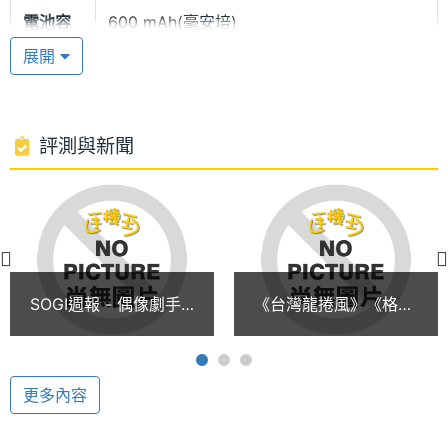
電池容
600 mAh(毫安培)
量
展開
◎ 全彩65000色TFT大螢幕
◎ 跑馬燈設計4色OLED子螢幕
◎ 高解析度31萬畫素數位相機，可180度隨意旋轉四
評測與新聞
段變焦拍攝
◎ 16MB超大容量記憶空間，可隨心所欲儲存喜好之
顯示螢幕
圖檔與鈴聲
主螢幕
65536 色
◎ 64和弦動感鈴聲
色彩
◎ 支援GPRS/WAP/JAVA/MMS/EMS
SOGI週報 - 偶像劇手
《台灣龍捲風》《格鬥
◎ 單鍵錄音，可長達2分鐘
機漸成風潮
天王》偶像劇手機現蹤
◎ 支援紅外線與USB資料傳輸
跡
◎ 個人日程表設定，可隨時提醒重要會議與約會行程
更多內容
◎ 來電特定圖鈴設定
◎ 內建4種動感遊戲