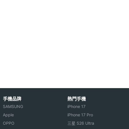
◎ 通訊錄250組，單組可儲存5種號碼(家用電話/行動
電話/呼叫器/傳真與辦公室)，另可儲存特定圖鈴與E-
mail地址
◎ 免掀蓋查詢電話簿，確認後掀蓋即自動撥號
※本文為 SOGI 手機王版權所有，未經授權不得轉載使用※
手機品牌
熱門手機
SAMSUNG
iPhone 17
Apple
iPhone 17 Pro
OPPO
三星 S26 Ultra