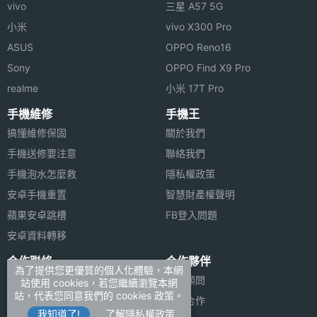
vivo
三星 A57 5G
小米
vivo X300 Pro
ASUS
OPPO Reno16
Sony
OPPO Find X9 Pro
realme
小米 17T Pro
手機維修
手機王
搞懂維修保固
關於我們
手機送修要注意
聯絡我們
手機泡水怎麼救
隱私權政策
安卓手機重置
智慧財產權聲明
蘋果安卓跳槽
FB登入問題
安卓資料轉移
合作聯絡
合作夥伴
為了提供您更優質的個人化體驗，本網
廣告刊登
法律顧問
站使用 cookies，若您繼續瀏覽本網
站，代表您同意我們的 cookies 政策。
加入商店報價
媒體合作
我知道了!
了解隱私權政策