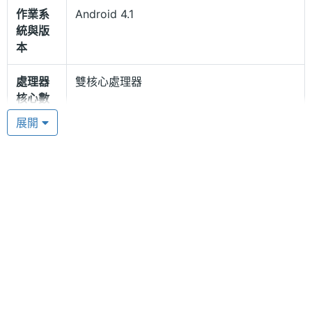
作業系
Android 4.1
統與版
本
內在規格配置運作流暢
處理器
雙核心處理器
TCL S850 配置 Android 4.1 作業系統，搭載
核心數
MediaTek MT6577, 1.2GHz 雙核心處理器，多工表現
展開
RAM記
1 GB
流暢無阻礙，同時其手機性能也不錯，能滿足用戶日
憶體
常運作要求，且在運行大型 3D 遊戲時也能擁有順暢
爽滑的畫面切換效果，讓您驚呼其優秀的表現。與此
ROM儲
4 GB
同時，TCL S850 內建 1GB RAM / 4GB ROM，可透
存空間
過 microSD 記憶卡擴充至更高儲存容量，不僅能支援
記憶卡
microSD(TF)
用戶下載更多喜愛的 App 來使用，還能儲備更多工作
資料、生活圖集等重要檔案。
處理器
MediaTek MT6577, 1.2GHz
顯示螢幕