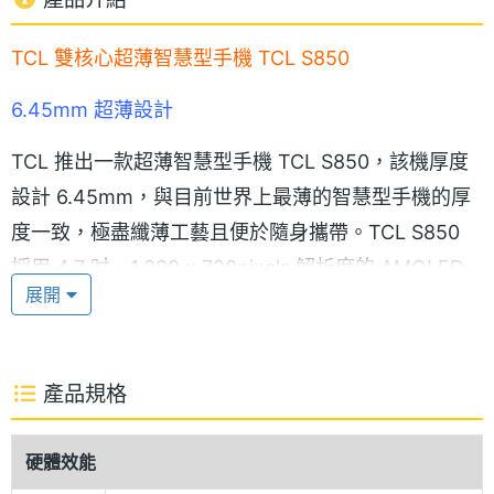
TCL 雙核心超薄智慧型手機 TCL S850
6.45mm 超薄設計
TCL 推出一款超薄智慧型手機 TCL S850，該機厚度
設計 6.45mm，與目前世界上最薄的智慧型手機的厚
度一致，極盡纖薄工藝且便於隨身攜帶。TCL S850
採用 4.7 吋、1,280 x 720pixels 解析度的 AMOLED
展開
觸控螢幕，帶來清新明亮的視野感受與銳利灑脫的畫
質呈現，無論是看影片、賞圖或遊戲閱讀都毫不遜
色；螢幕可進行直式 / 橫式切換，為用戶帶來更舒適
產品規格
的操作體驗。此外，TCL S850 提供經典純黑手機
款，能充分彰顯用戶酷勁時尚的個人風格；整體外觀
硬體效能
線條流暢自然，簡約淩厲。