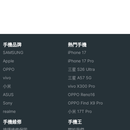
娛樂、生活一樣精彩
主螢幕
4.7 吋
尺寸
TCL S850 配備 CMOS 感光元件的 800 萬畫素相
機、130 萬畫素前置相機，雙相機設計能提供精彩的
主螢幕
1280*720 pixels
解析度
自拍與拍照模式，留下清晰動人、靚麗自然的畫面效
手機品牌
熱門手機
果，細緻完好的記錄每天所見所聞變為永恆的記憶。
主螢幕
AMOLED
SAMSUNG
iPhone 17
另外，TCL S850 還具有 HSPA 高速連線 / WLAN /
材質
Apple
iPhone 17 Pro
Wi-Fi 802.11 b/g/n 無線網路等上網方式，擁有最新最
OPPO
三星 S26 Ultra
夯的網路資訊不在話下，還能充實用戶的空餘時間，
vivo
三星 A57 5G
小米
vivo X300 Pro
帶來網路上各式各樣的新聞資訊。TCL S850 支援藍
ASUS
OPPO Reno16
牙 4.0 傳輸設備，讓用戶間輕鬆傳遞所需資料；而
相機規格
Sony
OPPO Find X9 Pro
GPS 導航功能，為外出的人們提供極大便利。
realme
小米 17T Pro
主相機
800 萬畫素
手機維修
手機王
畫素
搞懂維修保固
關於我們