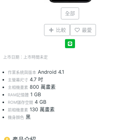
全部
比較
最愛
上市日期：上市時間未定
Android 4.1
作業系統與版本
4.7 吋
主螢幕尺寸
800 萬畫素
主相機畫素
1 GB
RAM記憶體
4 GB
ROM儲存空間
130 萬畫素
前相機畫素
黑
機身顏色
產品介紹