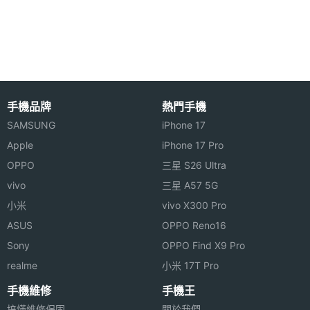
尺寸
侵，並可遠端清除手機資料或阻止資料被偷窺。還可
進行即時病毒掃描，隱藏並顯示手機通訊錄，過濾騷
主螢幕
TFT
擾電話和簡訊，阻擋危險網路連接，手機若被置入陌
材質
生 SIM 卡將自動上鎖，替您保護重要資料。
主螢幕
1600 萬色
手機品牌
熱門手機
色彩
SAMSUNG
iPhone 17
Apple
iPhone 17 Pro
OPPO
三星 S26 Ultra
vivo
三星 A57 5G
TAGHEUER 豪雅 RACER 賽車手機功能特色
小米
vivo X300 Pro
相機規格
◎ 機身設計由尖端賽車和飛行器材料打造
ASUS
OPPO Reno16
◎ 3.5 吋觸控螢幕、1,600 萬畫素
主相機
500 萬畫素
Sony
OPPO Find X9 Pro
畫素
◎ 採用 Android 2.3 Gingerbread 作業系統
realme
小米 17T Pro
◎ 500 萬畫素自動對焦相機、VGA 畫素視訊鏡頭
手機維修
手機王
主相機
CMOS
◎ 支援 3G / Wi-Fi / 藍牙立體聲 / MP3
搞懂維修保固
關於我們