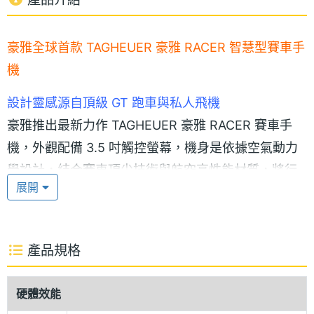
豪雅全球首款 TAGHEUER 豪雅 RACER 智慧型賽車手
機
設計靈感源自頂級 GT 跑車與私人飛機
豪雅推出最新力作 TAGHEUER 豪雅 RACER 賽車手
機，外觀配備 3.5 吋觸控螢幕，機身是依據空氣動力
學設計，結合賽車頂尖技術與航空高性能材質，將行
展開
動通訊工具提升到全新世代。其動感且優雅的外觀來
自頂級 GT 賽車，由瑞士研發、法國製造、搭載全球
最智慧的 Android 2.3 Gingerbread 作業系統。
產品規格
硬體效能
全機頂級材質、防震機身