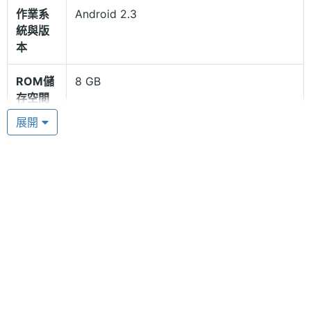
TAGHEUER 豪雅 RACER 賽車手機使用嚴謹的製造標
作業系
Android 2.3
統與版
準，手機擁有超高扭力及強度，全機擁有超輕元件和
本
防震機身結構，採用專業賽車和飛行器製造的材質如
二級鈦合金、輕巧強韌的碳纖維、全拋光黑色 PVD、
ROM儲
8 GB
存空間
不鏽鋼以及黑色 F1 方程式賽車專用高級橡膠等材料。
特別值得一提的是，手機專用的豪雅動感 Widgets 時
展開
記憶卡
microSD(TF)
鐘巧妙設計為摩納哥 V4 鈦合金豪雅經典錶款外觀。
最大通
3 HR(小時)
話時間
專屬手機安全應用程式
最大待
9.16 天
TAGHEUER 豪雅 RACER 賽車手機搭載 500 萬畫素自
機時間
動對焦相機與 VGA 畫素視訊鏡頭，可隨時拍照或進行
顯示螢幕
視訊通話。內建專屬安全應用程式，可以定位遺失或
被竊的手機，保護手機聯絡人、照片和檔案不被入
主螢幕
3.5 吋