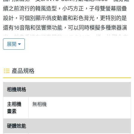
續之前流行的韓風造型，小巧方正，子母雙螢幕摺疊
設計，可個別顯示俏皮動畫和彩色背光，更特別的是
還有16音階和弦響樂功能，可以同時模擬多種樂器演
出，就像手機有了專屬的LIVE BAND一樣，比現今市
展開
場上的四音階和弦鈴聲，豐富性更夠，是目前最接近
交響樂演出的手機鈴聲，鈴聲選擇中更有多首如：莫
札特《土耳其迴旋曲》、卡門《第一號組曲》及歌劇
產品規格
《塞維亞的理髮師》的古典樂演出，讓你在接聽電話
前，先享受一段悅耳鈴聲，讓接聽電話也成為一種氣
相機規格
質薰陶。
主相機
無相機
早期手機，能「聽聲辨人」就算是超能力的一種，後
畫素
來與年輕人之間的見色忘友作聯結，改流行「看色辨
硬體效能
人」，SANYO R588集這兩大功能，能同時「聽聲看