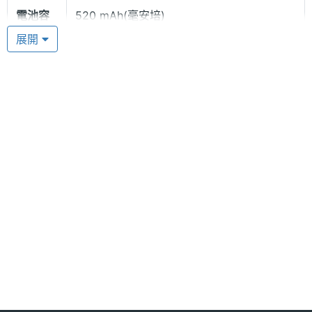
色」，除可設定來電群組的鈴聲外，更有七色炫彩背
電池容
520 mAh(毫安培)
光可以區隔來電對象，讓你在充分享受聲光效果下，
量
展開
從容接聽電話，成為朋友眼中羨慕的對象。
你能想像SANYO R588閃著七彩，婉轉迎著古典樂，
翩然起舞嗎？配合聲光功能，加上內建震動，當你將
輕巧的SANYO R588立在桌面，等待來電的那一刻，
多媒體資訊
美妙的奇蹟就產生了！SANYO R588就是要將這種接
鈴聲種
多音軌
聽電話的樂趣傳給大家，在國內由總經銷傳凌股份有
類
限公司負責銷售服務，相信一亮相，馬上就颳起手機
能歌善舞的流行風潮。
標準週邊配件：
1.手機吊飾帶與耳機及斷話鍵一體成型
2.旅行用充電器