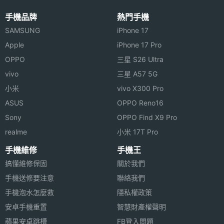
3.桌上型充電器
手機品牌
熱門手機
4.標準薄鋰電池 + 加強型厚鋰電池
SAMSUNG
iPhone 17
Apple
iPhone 17 Pro
※本文為 SOGI 手機王版權所有，未經授權不得轉載使用※
OPPO
三星 S26 Ultra
vivo
三星 A57 5G
小米
vivo X300 Pro
ASUS
OPPO Reno16
Sony
OPPO Find X9 Pro
realme
小米 17T Pro
手機維修
手機王
搞懂維修保固
關於我們
手機送修要注意
聯絡我們
手機泡水怎麼救
隱私權政策
安卓手機重置
智慧財產權聲明
蘋果安卓跳槽
FB登入問題