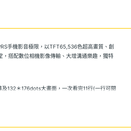
PRS手機影音極限，以TFT65,536色超高畫質、創
堂，搭配數位相機影像傳輸、大增溝通樂趣，獨特
幕及132＊176dots大畫面，一次看完11行(一行可閱
大字型，選擇文字捲動速度及方向，不論閱讀簡訊、郵