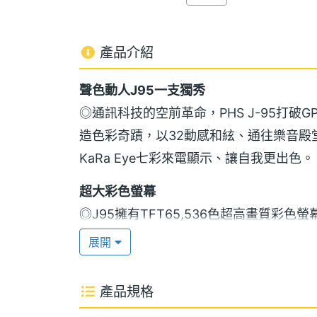
產品介紹
聲色動人J95一支獨秀
◎通訊科技的空前革命，PHS J-95打破G
造色彩奇蹟，以32動感和絃、通往樂音殿
KaRa Eye七彩來電顯示、讓自我更出色。
超大彩色螢幕
◎J95擁有TFT65,536色超高畫質彩色螢
讀21個英數字或10個中文字)，還可放
展開
件、拇指聲色區，Easy又輕鬆。
產品規格
超長待機
◎待機約1000小時，連續通話約6小時。