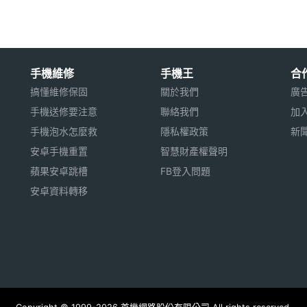
之功能。
遲到。
手機維修
手機王
合
無聊時，增添生活樂趣。
搞懂維修保固
關於我們
廣
手機送修要注意
聯絡我們
加
手機泡水怎麼救
隱私權政策
新
短的時間內，將文字、圖片與音樂同時呈現在手機螢幕
安卓手機重置
智慧財產權聲明
電影預告、教學影片…等卡拉影音雙重服務。
蘋果安卓跳槽
FB登入問題
友及產品介紹，看完產品後，利用PHONE TO功能
安卓資料轉移
用※