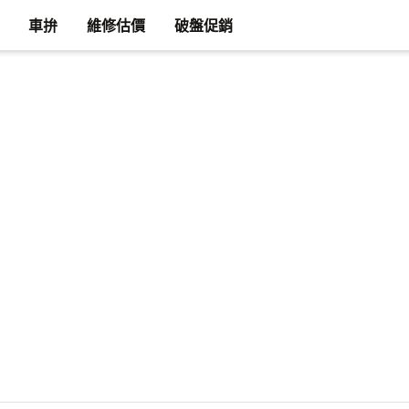
車拚
維修估價
破盤促銷