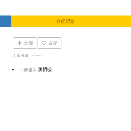
介紹規格
比較
最愛
上市日期：------
無相機
主相機畫素