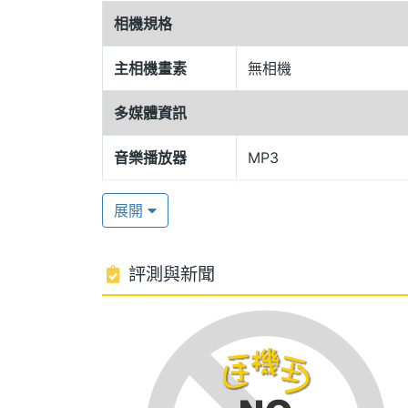
相機規格
KaRa Eye
主相機畫素
無相機
◎J95讓你以有色的眼光看朋友來電。你
mail給你喔！
多媒體資訊
32動感和絃
音樂播放器
MP3
◎J95讓鈴聲不同凡響，以32動感和絃
可設定來電保留音樂喔！
鈴聲種類
MIDI
展開
迷你數位相機、隨拍隨傳
◎照片大小96＊72dots，相機重量約10g
評測與新聞
◎可自行拍攝美美的照片可設成待機畫面，更
方式傳至電腦給朋友看喔！
顯示螢幕
一名多筆通訊錄
主螢幕色彩
65536 色
◎當一般手機還只能用一個名字儲存一個