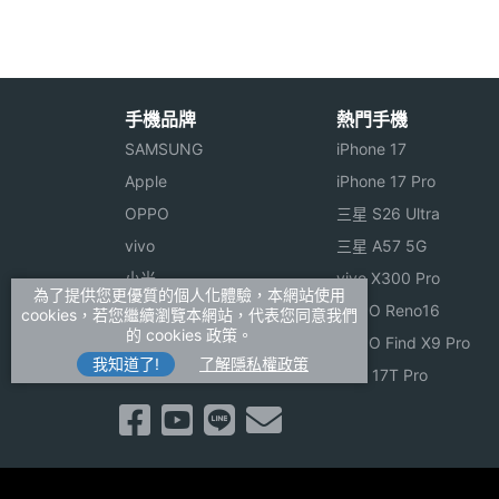
可自行設定輸入法之順序並有中文聯想字
◎具鬧鈴及懶人鬧鐘功能，約會、上班不
◎外接MP3 Player
手機品牌
熱門手機
◎"快打小子"、"對對碰"2種超炫遊戲，
SAMSUNG
iPhone 17
Apple
iPhone 17 Pro
卡拉影音及PHONE TO
OPPO
三星 S26 Ultra
◎PHS 32～64K高速傳輸速率，在最
vivo
三星 A57 5G
裡，即時享受卡拉ＯＫ、即時影音新聞、
小米
vivo X300 Pro
◎可利用MiMi拇指情報查詢餐廳訂位、交
為了提供您更優質的個人化體驗，本網站使用
ASUS
OPPO Reno16
cookies，若您繼續瀏覽本網站，代表您同意我們
進行購物、線上訂位或交友呢。
的 cookies 政策。
Sony
OPPO Find X9 Pro
我知道了!
了解隱私權政策
realme
小米 17T Pro
※本文為 SOGI 手機王版權所有，未經授權不得轉載使