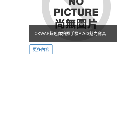
相關資料時，J95早已可用一個名字記錄
◎可設定10筆好友來電鈴聲、照片及KaRa 
◎網址通訊錄可設定200筆更可選擇加入
OKWAP超迷你拍照手機A263魅力寫真
簡訊６格動畫
◎可發送40筆及接收60筆簡訊文字外，
更多內容
紛。
獨特超強功能
◎超大郵件容量：
擁有450K收件匣200K送件匣及100
此外可直接收發影音郵件下載郵件後離線
◎具有WALKIE TALKIE無線對講功能：
讓你在近距離之內(100公尺)與你的朋友
◎進化級中文輸入法: