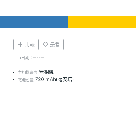
比較
最愛
上市日期：------
無相機
主相機畫素
720 mAh(毫安培)
電池容量