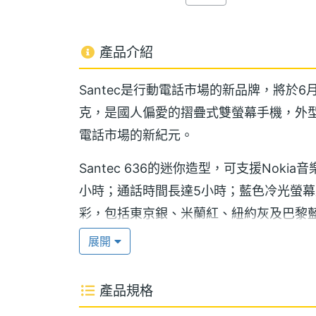
產品介紹
Santec是行動電話市場的新品牌，將於6月
克，是國人偏愛的摺疊式雙螢幕手機，外
電話市場的新紀元。
Santec 636的迷你造型，可支援Nok
小時；通話時間長達5小時；藍色冷光螢幕及
彩，包括東京銀、米蘭紅、紐約灰及巴黎
眾不同。Santec 636完全符合時髦、活
展開
陳的首要訴求，多元化的產品設計，讓消
產品規格
【附加說明】
短訊：可輸入中文70字，包含英文160字