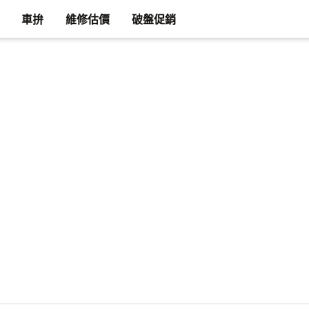
車拚
維修估價
破盤促銷