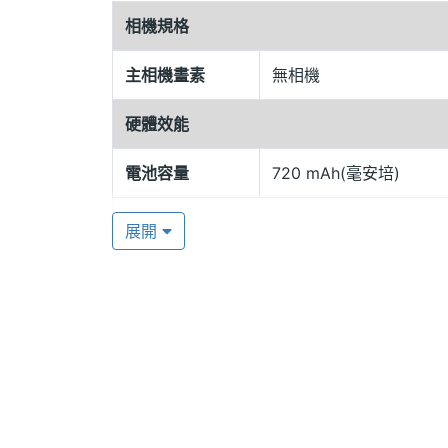
相機規格
30首來電響鈴 (5首可下載)
藍色待機訊號顯示
主相機畫素
無相機
圖鈴下載（支援Nokia）
硬體效能
充電通知
通話及待機時間會依個人使用狀況、所在
電池容量
720 mAh(毫安培)
建議售價：NT$ 8,000
展開
※本文為 SOGI 手機王版權所有，未經授權不得轉載使