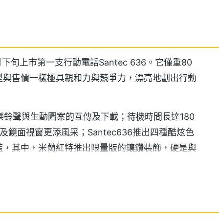
下旬上市第一支行動電話Santec 636。它僅重80
型與售價一樣極具親和力與競爭力，漂亮地劃出行動
ia音樂鈴聲與生動圖案的互傳及下載；待機時間長達180
鏡面視窗更添風采；Santec636推出四種酷炫色
藍，其中，米蘭紅特推出限量版的鑲鑽裝飾，硬是與
潑及有自我個性的手機族群。而這也是Santec品牌推
費者以不同的價格，卻擁有相同的享受。
及符號。