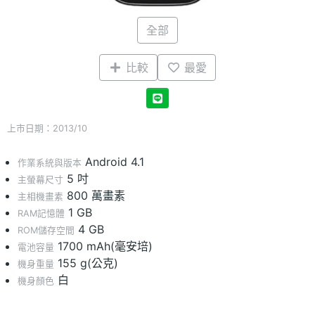
全部
比較
最愛
上市日期：2013/10
Android 4.1
作業系統與版本
5 吋
主螢幕尺寸
800 萬畫素
主相機畫素
1 GB
RAM記憶體
4 GB
ROM儲存空間
1700 mAh(毫安培)
電池容量
155 g(公克)
機身重量
白
機身顏色