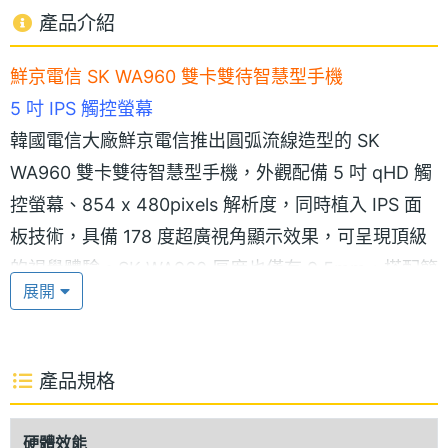
產品介紹
鮮京電信 SK WA960 雙卡雙待智慧型手機
5 吋 IPS 觸控螢幕
韓國電信大廠鮮京電信推出圓弧流線造型的 SK
WA960 雙卡雙待智慧型手機，外觀配備 5 吋 qHD 觸
控螢幕、854 x 480pixels 解析度，同時植入 IPS 面
板技術，具備 178 度超廣視角顯示效果，可呈現頂級
的視覺體驗。SK WA960 厚度也僅有 9.5mm，搭配簡
展開
潔時尚的高質感設計，強調優於同級手機的最佳瀏覽
體驗。SK WA960 還是一款 WCDMA + GSM 雙卡雙
待手機，實現一機在手，生活工作兩不誤。
產品規格
強勁配置，不凡體驗
硬體效能