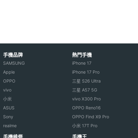
豐富多元的使用需求。SK WA960 支援 HSPA / Wi-Fi
處理器
Qualcomm S4 8225Q, 1.2GHz
無線網路，輕鬆瀏覽各種網絡資訊。
顯示螢幕
主螢幕
5 吋
尺寸
手機品牌
熱門手機
SK WA960 功能特色
主螢幕
480*854 pixels
SAMSUNG
iPhone 17
解析度
◎ WCDMA + GSM 雙卡雙待手機
Apple
iPhone 17 Pro
OPPO
三星 S26 Ultra
◎ 5 吋 IPS 觸控螢幕、854 x 480pixels 螢幕解析度
主螢幕
IPS
vivo
三星 A57 5G
◎ 採用 Android 4.1 Jelly Bean 作業系統
材質
小米
vivo X300 Pro
◎ 內建 Qualcomm MSM8225Q, 1.2GHz 四核心處理
ASUS
OPPO Reno16
器
Sony
OPPO Find X9 Pro
◎ 800 萬畫素相機、自動對焦
realme
小米 17T Pro
◎ 支援 HSPA / Wi-Fi 無線網路
手機維修
手機王