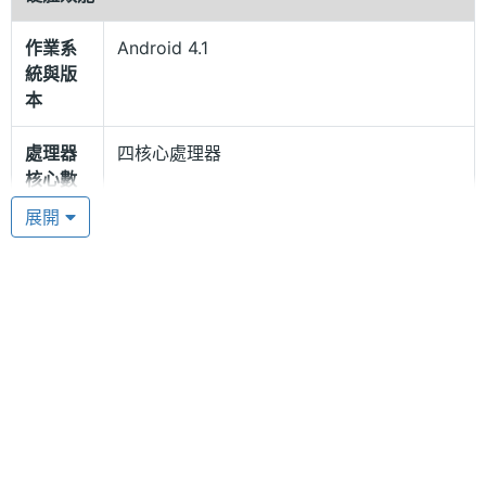
SK WA960 採用 Android 4.1 Jelly Bean 作業系統，
內建 Qualcomm MSM8225Q, 1.2GHz 四核心處理
作業系
Android 4.1
統與版
器，強勁的配置使得手機運轉更加流暢，盡情體驗手
本
機多媒體功能。SK WA960 內建 1GB RAM / 4GB
ROM 儲存空間，並可通過 microSD 記憶卡擴充，最
處理器
四核心處理器
核心數
高至 32GB 記憶體容量，海量下載各類軟體、電影，
展開
加上 1,700mAh 電池，續航更持久，讓用戶更加放心
RAM記
1 GB
地暢玩手機。
憶體
ROM儲
4 GB
豐富多元的使用需求
存空間
SK WA960 搭載 800 萬畫素相機鏡頭，能提供全景模
記憶卡
microSD(TF)
式拍攝、自動對焦拍攝功能，可供玩家拍攝生活上的
各種畫面。另外也支援藍牙、USB、3.5mm 耳機插
電池容
1700 mAh(毫安培)
孔、FM收音機、GPS 衛星定位等功能，可以滿足用戶
量