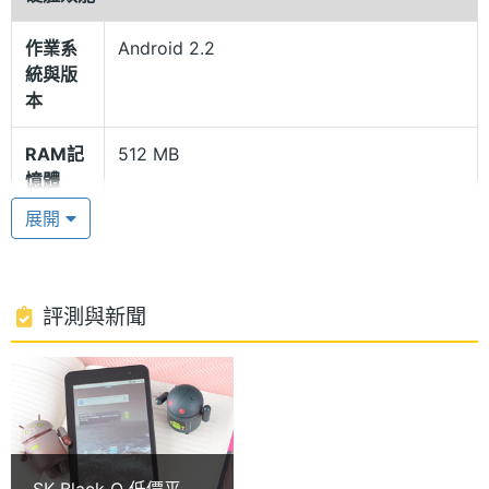
Qualcomm MSM7227 600MHz 處理器和 512M
作業系
Android 2.2
NAND FLASH + 512M SDRAM，可隨時利用 Wi-Fi
統與版
連線上網瀏覽網路，使用 GPS 獲得最新全球定位資
本
訊，或隨時收發 e-mail、連上 Facebook、
RAM記
512 MB
YouTube、Twitter 等熱門社群網站，更可隨時透過
憶體
Android Market 下載任何應用程式，隨時創造有趣的
展開
ROM儲
512 MB
精彩娛樂。
存空間
記憶卡
microSD(TF)
評測與新聞
功能全面暢行無阻
在多娛體娛樂功能方面，SK Black O 搭載 300 萬畫
電池容
3400 mAh(毫安培)
量
素相機，可讓您透過舒適的 7 吋大螢幕拍攝最理想的
相片，而且還支援多種的音樂播放格式，以及
處理器
Qualcomm MSM7227, 600MHz
MPEG4、H.263、H.264 等格式影片，同時提供 USB
SK Black O 低價平板