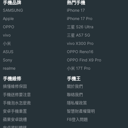
畫素
◎ 支援 AAC、AAC+、AMR-NB 音樂播放
手機品牌
熱門手機
SAMSUNG
iPhone 17
◎ 支援 MPEG4、H.263、H.264 影片播放
主相機
CMOS
Apple
iPhone 17 Pro
◎ 支援藍牙 2.1 / USB 2.0 傳輸介面
感光元
OPPO
三星 S26 Ultra
件
◎ 支援 Wi-Fi 802.11 b/g 無線網路
vivo
三星 A57 5G
◎ 支援 GPS 衛星導航
連接與應用
小米
vivo X300 Pro
◎ 內建 512M NAND FLASH + 512M SDRAM
ASUS
OPPO Reno16
藍牙版
V2.1
◎ 支援 microSD 記憶卡擴充
Sony
OPPO Find X9 Pro
本
realme
小米 17T Pro
※本文為 SOGI 手機王版權所有，未經授權不得轉載使用※
實用工
數位指南針
手機維修
手機王
具
搞懂維修保固
關於我們
手機送修要注意
聯絡我們
進階功
GPS(衛星導航)
手機泡水怎麼救
隱私權政策
能
安卓手機重置
智慧財產權聲明
機體規格
蘋果安卓跳槽
FB登入問題
安卓資料轉移