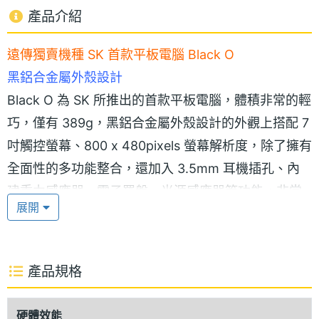
產品介紹
遠傳獨賣機種 SK 首款平板電腦 Black O
黑鋁合金屬外殼設計
Black O 為 SK 所推出的首款平板電腦，體積非常的輕
巧，僅有 389g，黑鋁合金屬外殼設計的外觀上搭配 7
吋觸控螢幕、800 x 480pixels 螢幕解析度，除了擁有
全面性的多功能整合，還加入 3.5mm 耳機插孔、內
建重力感應器、電子羅盤、光源感應器等功能，非常
展開
適合隨身攜帶，只要一拎及可帶著走，是一台能滿足
個人行動上網及社群通訊需求的智慧型平板電腦。
產品規格
隨時創造有趣的精彩娛樂
SK Black O 採用 Android 2.2 作業系統，內建
硬體效能