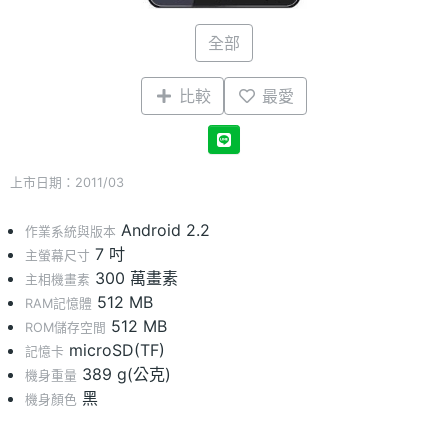
全部
比較
最愛
上市日期：2011/03
Android 2.2
作業系統與版本
7 吋
主螢幕尺寸
300 萬畫素
主相機畫素
512 MB
RAM記憶體
512 MB
ROM儲存空間
microSD(TF)
記憶卡
389 g(公克)
機身重量
黑
機身顏色