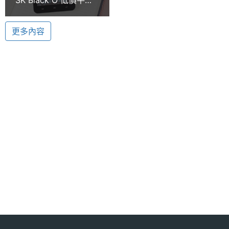
及藍牙連接埠，microSD 記憶卡擴充能力，讓您擁有
顯示螢幕
來襲
最豐富的擴充連結介面，並可以將喜歡的影片儲存在
主螢幕
7 吋
更多內容
隨身的 SK Black O，讓行動資訊生活全面暢行無阻。
尺寸
主螢幕
800*480 pixels
解析度
主螢幕
TFT
材質
SK Black O 功能特色
◎ 192 x 110 x 12.6mm、389g、3.5mm 耳機插孔
◎ 7 吋觸控螢幕、800 x 480pixels 螢幕解析度
◎ 採用 Android 2.2 作業系統
◎ 內建重力感應器、電子羅盤、光源感應器
相機規格
◎ 內建 Qualcomm MSM7227 600MHz 處理器
◎ 300 萬畫素鏡頭
主相機
300 萬畫素