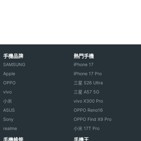
語音通話效果。
處理器
TI OMAP 4660, 1.2GHz
顯示螢幕
主螢幕
4.5 吋
尺寸
手機品牌
熱門手機
QIHU360 AK47 功能特色
主螢幕
1280*720 pixels
SAMSUNG
iPhone 17
◎ 4.5 吋 IPS 視網膜觸控螢幕、1,280 x 720pixels 螢
解析度
Apple
iPhone 17 Pro
幕解析度
OPPO
三星 S26 Ultra
主螢幕
IPS
◎ 內建 SRS 音效技術
vivo
三星 A57 5G
材質
◎ 採用 Android 4.0 Ice Cream Sandwich + 360 桌
小米
vivo X300 Pro
面作業系統
ASUS
OPPO Reno16
◎ 內建 TI OMAP 4460, 1.2GHz 雙核心處理器、SGX
Sony
OPPO Find X9 Pro
540 GPU
realme
小米 17T Pro
◎ 500 萬畫素相機、200 萬畫素視訊鏡頭
手機維修
手機王