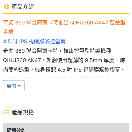
產品介紹
奇虎 360 聯合阿爾卡特推出 QIHU360 AK47 智慧型
手機
4.5 吋 IPS 視網膜觸控螢幕
奇虎 360 聯合阿爾卡特，推出智慧型特製機種
QIHU360 AK47，外觀使用超薄的 9.5mm 厚度，時
尚簡約造型，機身搭配 4.5 吋 IPS 視網膜觸控螢幕、
1,280 x 720pixels 螢幕解析度。其像素密度達
展開
326ppi，可呈現清晰的文字、銳利的圖形，以及令人
驚豔的影像。
產品規格
強悍的性能結合
QIHU360 AK47 採用 Android 4.0 Ice Cream
硬體效能