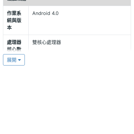
Sandwich + 360 桌面作業系統，內建 TI OMAP
作業系
Android 4.0
4460, 1.2GHz 雙核心處理器及 SGX 540 GPU，加上
統與版
1GB RAM / 4GB ROM 記憶體組合。擁有快速無比的
本
執行能力，其強悍的性能表現，無論是運算速度還是
處理器
雙核心處理器
3D 圖形處理，都能帶給用戶更流暢、更完美的操作體
核心數
驗。
展開
RAM記
1 GB
憶體
雙鏡頭 + SRS 音效技術
ROM儲
4 GB
QIHU360 AK47 內置 500 萬畫素相機與 200 萬畫素
存空間
視訊鏡頭，可提供 LED 閃光燈、高畫質相片拍攝、錄
記憶卡
microSD(TF)
影功能。無論是進行視訊會議，或是在夜晚和光線較
弱的環境中也能拍出相當清晰的照片。此外，
電池容
1800 mAh(毫安培)
QIHU360 AK47 還內置 SRS 音效技術，具有最佳的
量