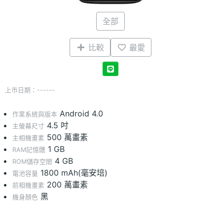
全部
比較
最愛
上市日期：------
Android 4.0
作業系統與版本
4.5 吋
主螢幕尺寸
500 萬畫素
主相機畫素
1 GB
RAM記憶體
4 GB
ROM儲存空間
1800 mAh(毫安培)
電池容量
200 萬畫素
前相機畫素
黑
機身顏色