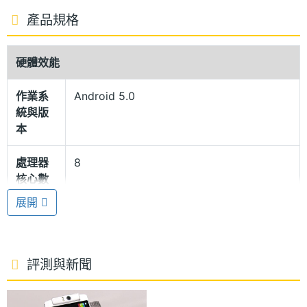
產品規格
硬體效能
作業系
Android 5.0
統與版
本
處理器
8
核心數
展開
RAM記
2 GB
憶體
ROM儲
16 GB
評測與新聞
存空間