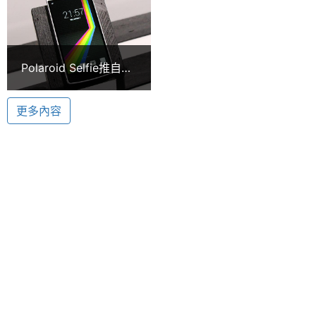
顯示螢幕
主螢幕
5.5 inch
尺寸
Polaroid Selfie推自拍
手機 激似OPPO
主螢幕
1280x720 pixels
N1【CES 2015】
解析度
更多內容
主螢幕
IPS
材質
主螢幕
Yes
觸控