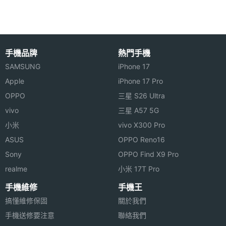
相機規格
主相機
1300 萬畫素
畫素
手機品牌
熱門手機
主相機
CMOS
SAMSUNG
iPhone 17
感光元
Apple
iPhone 17 Pro
件
OPPO
三星 S26 Ultra
vivo
三星 A57 5G
主相機
Yes
自動對
小米
vivo X300 Pro
焦
ASUS
OPPO Reno16
Sony
OPPO Find X9 Pro
連接與應用
realme
小米 17T Pro
Wi-Fi
Yes
手機維修
手機王
搞懂維修保固
關於我們
藍牙
Yes
手機送修要注意
聯絡我們