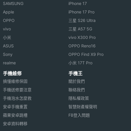
件
SAMSUNG
iPhone 17
◎ 200 萬畫素前置視訊相機
Apple
iPhone 17 Pro
前相機
200 萬畫素
◎ 支援 Wi-Fi 無線網路
OPPO
三星 S26 Ultra
畫素
vivo
三星 A57 5G
◎ 內建 1GB RAM / 8GB ROM
機體規格
小米
vivo X300 Pro
ASUS
OPPO Reno16
◎ 可透過 microSD 記憶卡擴充
傳輸埠
USB
Sony
OPPO Find X9 Pro
realme
小米 17T Pro
機身顏
黑
色
手機維修
手機王
Polaroid M7 預計 2013 年第一季上市，以上規格僅供
搞懂維修保固
關於我們
參考，手機王隨時補充最新資料。
操作介
直式 / 橫式螢幕切換, 觸控螢幕
手機送修要注意
聯絡我們
面
手機泡水怎麼救
隱私權政策
安卓手機重置
智慧財產權聲明
機身設
直立式
計
蘋果安卓跳槽
FB登入問題
※本文為 SOGI 手機王版權所有，未經授權不得轉載使用※
安卓資料轉移
通訊與網路