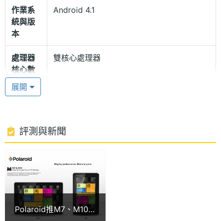
作業系
Android 4.1
統與版
本
效能表現不錯
處理器
雙核心處理器
Polaroid M7目標直指 Apple iPad mini，其內在配置
核心數
可不能顯得太寒酸，採用 Android 4.1 Jelly Bean 作
展開
RAM記
1 GB
業系統，內建 Cortex-A9, 1.6GHz 雙核心處理器與
憶體
1GB RAM / 8GB ROM，儲存容量有特別需求的用
戶，可透過 microSD 記憶卡進行擴充，整體效能表現
ROM儲
8 GB
評測與新聞
可算不錯。
存空間
記憶卡
microSD(TF)
休閒功能一般
處理器
Cortex-A9, 1.6GHz
Polaroid推M7、M10
Polaroid M7 搭載 200 萬畫素前置相機，供用戶視
顯示螢幕
平板 點名挑戰iPad