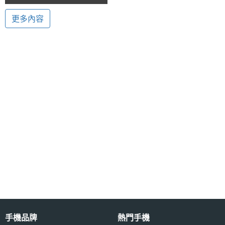
訊、自拍所需。雖然不及 Apple iPad mini提供的休閒
mini【CES 2013】
主螢幕
7 吋
更多內容
功能來得齊全，不過 Polaroid M7 支援 Wi-Fi 無線網
尺寸
路，讓用戶輕鬆實現聯網。透過 Google Play 免費可
下載各種應用程序，可滿足一般的娛樂需求。
主螢幕
1280*800 pixels
解析度
主螢幕
IPS
材質
Polaroid M7 功能特色
◎ 採用 Android 4.1 Jelly Bean 作業系統
相機規格
◎ 內建 Cortex-A9, 1.6GHz 雙核心處理器
主相機
CMOS
◎ 7 吋 IPS 觸控螢幕、1,280 x 800pixels 螢幕解析度
感光元
手機品牌
熱門手機