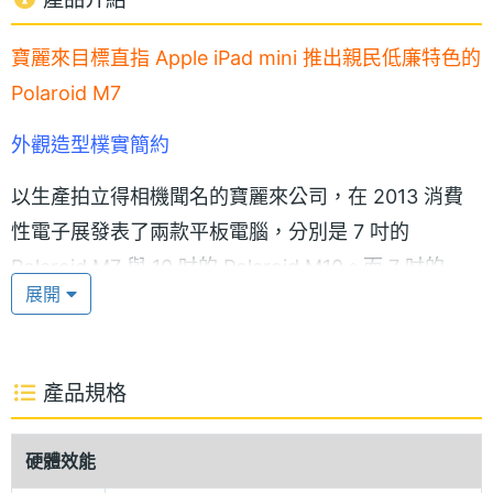
寶麗來目標直指 Apple iPad mini 推出親民低廉特色的
Polaroid M7
外觀造型樸實簡約
以生產拍立得相機聞名的寶麗來公司，在 2013 消費
性電子展發表了兩款平板電腦，分別是 7 吋的
Polaroid M7 與 10 吋的 Polaroid M10。而 7 吋的
展開
Polaroid M7，其空機售價為 129 美元，比 Apple
iPad mini Wi-Fi 16GB 便宜了 200 美元。被該公司視
為 Apple iPad mini 的競爭對手。Polaroid M7 配備 7
產品規格
吋、1,280 x 800pixels 解析度的 IPS 觸控螢幕，螢幕
顯示效果不錯。整體外觀造型樸實簡約，手機背蓋佈
硬體效能
滿放射狀排列的小點，防滑效果不錯。