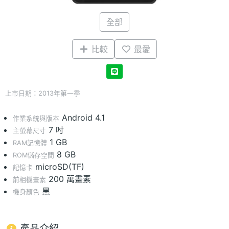
全部
比較
最愛
上市日期：2013年第一季
Android 4.1
作業系統與版本
7 吋
主螢幕尺寸
1 GB
RAM記憶體
8 GB
ROM儲存空間
microSD(TF)
記憶卡
200 萬畫素
前相機畫素
黑
機身顏色
產品介紹