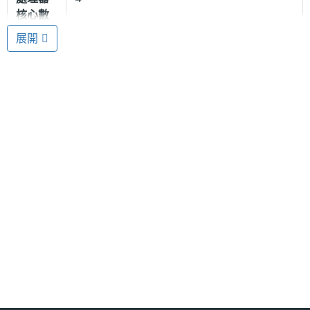
Polaroid L7 功能特色
核心數
◎ 採用 Android 5.0 Lollipop 作業系統
展開
顯示螢幕
◎ 內建四核心處理器
◎ 7 吋 HD IPS 觸控螢幕、1280 x 720pixels 螢幕解
主螢幕
7 inch
尺寸
析度
主螢幕
1280x720 pixels
解析度
Polaroid L7 上市時間未定，以上規
格僅供參考，手機王隨時補充最新
主螢幕
Yes
觸控
資料。
※本文為 SOGI 手機王版權所有，未經授權不得轉載使用※
連接與應用