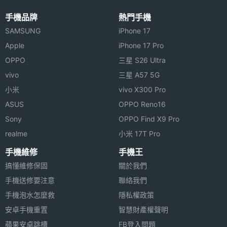
手機品牌
熱門手機
Wi-Fi
Yes
SAMSUNG
iPhone 17
藍牙
Yes
Apple
iPhone 17 Pro
OPPO
三星 S26 Ultra
機體規格
vivo
三星 A57 5G
小米
vivo X300 Pro
傳輸埠
USB
ASUS
OPPO Reno16
Sony
操作介
直式 / 橫式螢幕切換
OPPO Find X9 Pro
面
realme
小米 17T Pro
手機維修
手機王
搞懂維修保固
關於我們
手機送修要注意
聯絡我們
手機泡水怎麼救
隱私權政策
安卓手機重置
智慧財產權聲明
蘋果安卓跳槽
FB登入問題