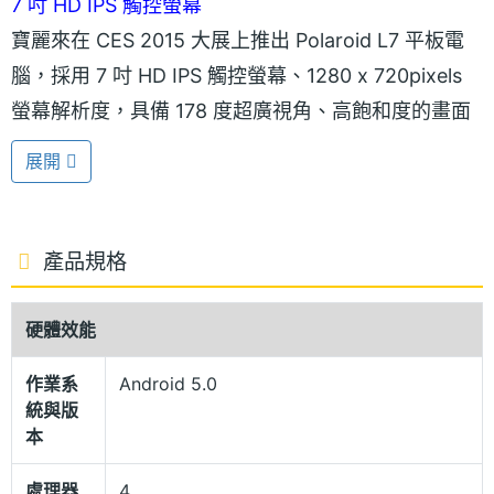
7 吋 HD IPS 觸控螢幕
寶麗來在 CES 2015 大展上推出 Polaroid L7 平板電
腦，採用 7 吋 HD IPS 觸控螢幕、1280 x 720pixels
螢幕解析度，具備 178 度超廣視角、高飽和度的畫面
呈現，色彩鮮豔又生動，讓用戶可隨心所欲地盡情閱
展開
讀電子書、觀看影片及遊戲體驗等多媒體影音樂趣。
最佳的多工作業效能
產品規格
Polaroid L7 採用 Android 5.0 Lollipop 作業系統，內
建四核心處理器，性能表現暢通無比，能提供最佳的
硬體效能
多工作業效能。
作業系
Android 5.0
統與版
本
處理器
4